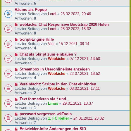
Antworten:
6
Räume als Popup
Letzter Beitrag von
Lordi
«
23.02.2022, 20:46
Antworten:
8
webkicks. Chat Responsive Bootstrap 2020 Holen
Letzter Beitrag von
Lordi
«
23.02.2022, 15:32
Antworten:
8
Script-Engine Hilfe
Letzter Beitrag von
Visi
«
15.12.2021, 08:14
Antworten:
4
Chat als Skript zum einbauen ?
Letzter Beitrag von
Webkicks
«
07.12.2021, 13:50
Antworten:
1
Streambox in Useronlineliste anzeigen
Letzter Beitrag von
Webkicks
«
22.07.2021, 18:52
Antworten:
4
Vereinfacht: Scripte in den Chat einbinden
Letzter Beitrag von
Webkicks
«
08.02.2021, 17:11
Antworten:
2
Text formatieren via * und _
Letzter Beitrag von
Linus
«
29.01.2021, 13:37
Antworten:
1
passwort vergessen wkTools
Letzter Beitrag von
1. FC Keller
«
24.01.2021, 23:32
Antworten:
7
Entwickler-Info: Änderungen der SID