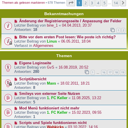
Seite
1
von
14
1
2
3
4
5
14
Themen als gelesen markieren
• 678 Themen
…
Bekanntmachungen
Änderung der Registrierungsseite / Anpassung der Felder
Letzter Beitrag von
bine_1
«
04.04.2013, 20:37
Antworten:
18
1
2
Bitte vor dem ersten Post lesen: Wie poste ich richtig?
Letzter Beitrag von
Linus
«
06.05.2011, 18:04
Verfasst in
Allgemeines
Themen
Eigene Loginseite
Letzter Beitrag von
GvS
«
16.08.2019, 20:52
Antworten:
280
1
16
17
18
19
…
Scriptübersicht
Letzter Beitrag von
Maxs
«
18.02.2011, 18:21
Antworten:
8
Smileys von externer Seite Nutzen
Letzter Beitrag von
1. FC Keller
«
11.08.2025, 13:22
Antworten:
5
Mod Menü funktioniert nicht mehr
Letzter Beitrag von
1. FC Keller
«
15.02.2023, 09:55
Antworten:
1
Scripts und Spiele funktionieren nicht
Letzter Beitrag von
Webkicks
«
03.10.2022, 14:16