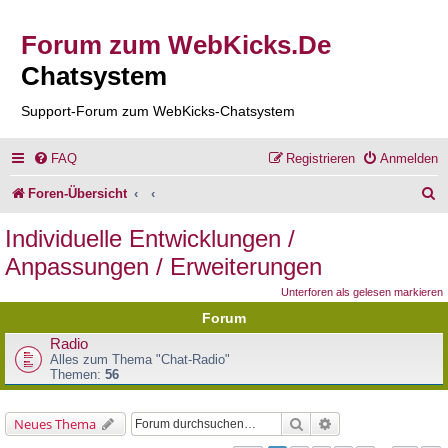
Forum zum WebKicks.De
Chatsystem
Support-Forum zum WebKicks-Chatsystem
FAQ
Registrieren
Anmelden
S
Foren-Übersicht
u
Individuelle Entwicklungen /
c
Anpassungen / Erweiterungen
h
Unterforen als gelesen markieren
e
Forum
Radio
Alles zum Thema "Chat-Radio"
Themen:
56
Suche
Erweiterte Suche
Neues Thema