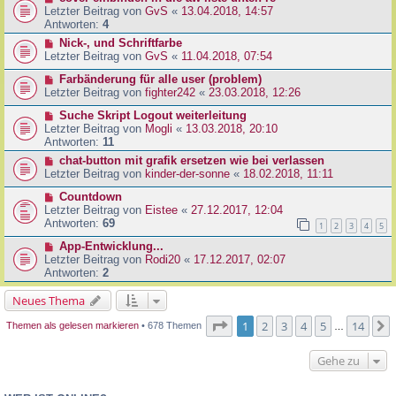
Letzter Beitrag von
GvS
«
13.04.2018, 14:57
Antworten:
4
Nick-, und Schriftfarbe
Letzter Beitrag von
GvS
«
11.04.2018, 07:54
Farbänderung für alle user (problem)
Letzter Beitrag von
fighter242
«
23.03.2018, 12:26
Suche Skript Logout weiterleitung
Letzter Beitrag von
Mogli
«
13.03.2018, 20:10
Antworten:
11
chat-button mit grafik ersetzen wie bei verlassen
Letzter Beitrag von
kinder-der-sonne
«
18.02.2018, 11:11
Countdown
Letzter Beitrag von
Eistee
«
27.12.2017, 12:04
Antworten:
69
1
2
3
4
5
App-Entwicklung...
Letzter Beitrag von
Rodi20
«
17.12.2017, 02:07
Antworten:
2
Neues Thema
Seite
1
von
14
1
2
3
4
5
14
Themen als gelesen markieren
• 678 Themen
…
Gehe zu