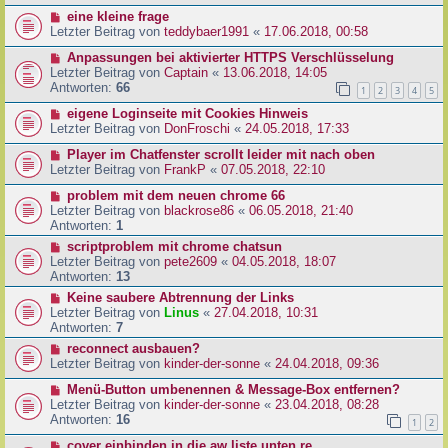
eine kleine frage
Letzter Beitrag von
teddybaer1991
«
17.06.2018, 00:58
Anpassungen bei aktivierter HTTPS Verschlüsselung
Letzter Beitrag von
Captain
«
13.06.2018, 14:05
Antworten:
66
1
2
3
4
5
eigene Loginseite mit Cookies Hinweis
Letzter Beitrag von
DonFroschi
«
24.05.2018, 17:33
Player im Chatfenster scrollt leider mit nach oben
Letzter Beitrag von
FrankP
«
07.05.2018, 22:10
problem mit dem neuen chrome 66
Letzter Beitrag von
blackrose86
«
06.05.2018, 21:40
Antworten:
1
scriptproblem mit chrome chatsun
Letzter Beitrag von
pete2609
«
04.05.2018, 18:07
Antworten:
13
Keine saubere Abtrennung der Links
Letzter Beitrag von
Linus
«
27.04.2018, 10:31
Antworten:
7
reconnect ausbauen?
Letzter Beitrag von
kinder-der-sonne
«
24.04.2018, 09:36
Menü-Button umbenennen & Message-Box entfernen?
Letzter Beitrag von
kinder-der-sonne
«
23.04.2018, 08:28
Antworten:
16
1
2
cover einbinden in die aw liste unten re