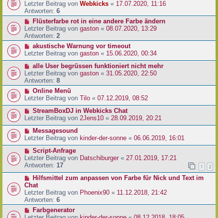
Letzter Beitrag von
Webkicks
«
17.07.2020, 11:16
Antworten:
6
Flüsterfarbe rot in eine andere Farbe ändern
Letzter Beitrag von
gaston
«
08.07.2020, 13:29
Antworten:
2
akustische Warnung vor timeout
Letzter Beitrag von
gaston
«
15.06.2020, 00:34
alle User begrüssen funktioniert nicht mehr
Letzter Beitrag von
gaston
«
31.05.2020, 22:50
Antworten:
8
Online Menü
Letzter Beitrag von
Tilo
«
07.12.2019, 08:52
StreamBoxDJ in Webkicks Chat
Letzter Beitrag von
2Jens10
«
28.09.2019, 20:21
Messagesound
Letzter Beitrag von
kinder-der-sonne
«
06.06.2019, 16:01
Script-Anfrage
Letzter Beitrag von
Datschiburger
«
27.01.2019, 17:21
Antworten:
17
1
2
Hilfsmittel zum anpassen von Farbe für Nick und Text im
Chat
Letzter Beitrag von
Phoenix90
«
11.12.2018, 21:42
Antworten:
6
Farbgenerator
Letzter Beitrag von
kinder-der-sonne
«
08.12.2018, 18:05