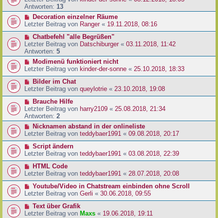
Antworten:
13
Decoration einzelner Räume
Letzter Beitrag von
Ranger
«
19.11.2018, 08:16
Chatbefehl "alle Begrüßen"
Letzter Beitrag von
Datschiburger
«
03.11.2018, 11:42
Antworten:
5
Modimenü funktioniert nicht
Letzter Beitrag von
kinder-der-sonne
«
25.10.2018, 18:33
Bilder im Chat
Letzter Beitrag von
queylotrie
«
23.10.2018, 19:08
Brauche Hilfe
Letzter Beitrag von
harry2109
«
25.08.2018, 21:34
Antworten:
2
Nicknamen abstand in der onlineliste
Letzter Beitrag von
teddybaer1991
«
09.08.2018, 20:17
Script ändern
Letzter Beitrag von
teddybaer1991
«
03.08.2018, 22:39
HTML Code
Letzter Beitrag von
teddybaer1991
«
28.07.2018, 20:08
Youtube/Video in Chatstream einbinden ohne Scroll
Letzter Beitrag von
Gerli
«
30.06.2018, 09:55
Text über Grafik
Letzter Beitrag von
Maxs
«
19.06.2018, 19:11