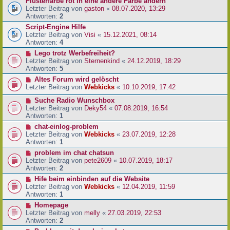
Flüsterfarbe rot in eine andere Farbe ändern
Letzter Beitrag von
gaston
«
08.07.2020, 13:29
Antworten:
2
Script-Engine Hilfe
Letzter Beitrag von
Visi
«
15.12.2021, 08:14
Antworten:
4
Lego trotz Werbefreiheit?
Letzter Beitrag von
Sternenkind
«
24.12.2019, 18:29
Antworten:
5
Altes Forum wird gelöscht
Letzter Beitrag von
Webkicks
«
10.10.2019, 17:42
Suche Radio Wunschbox
Letzter Beitrag von
Deky54
«
07.08.2019, 16:54
Antworten:
1
chat-einlog-problem
Letzter Beitrag von
Webkicks
«
23.07.2019, 12:28
Antworten:
1
problem im chat chatsun
Letzter Beitrag von
pete2609
«
10.07.2019, 18:17
Antworten:
2
Hife beim einbinden auf die Website
Letzter Beitrag von
Webkicks
«
12.04.2019, 11:59
Antworten:
1
Homepage
Letzter Beitrag von
melly
«
27.03.2019, 22:53
Antworten:
2