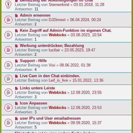
Benutzung der Ankündigungen im Chat
Letzter Beitrag von
Sternenkind
«
03.01.2018, 11:28
Antworten:
11
Admin ernennen
Letzter Beitrag von
DJDimest
«
06.04.2024, 00:24
Antworten:
2
Kein Zugriff auf Admin-Funktion im eigenen Chat.
Letzter Beitrag von
Webkicks
«
03.08.2023, 10:54
Antworten:
1
Werbung unterdrücken; Bezahlung
Letzter Beitrag von
luzifair
«
23.05.2023, 19:47
Antworten:
2
Support - Hilfe
Letzter Beitrag von
Visi
«
08.06.2022, 01:38
Antworten:
4
Live Cam in den Chat einbinden.
Letzter Beitrag von
Leif_is_live
«
15.01.2022, 13:36
Links untere Leiste
Letzter Beitrag von
Webkicks
«
12.09.2020, 23:55
Antworten:
3
Icon Anpassen
Letzter Beitrag von
Webkicks
«
12.09.2020, 23:53
Antworten:
3
user IPs und User emailadressen
Letzter Beitrag von
Webkicks
«
09.09.2020, 15:37
Antworten:
5