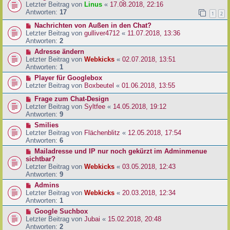
Letzter Beitrag von
Linus
«
17.08.2018, 22:16
Antworten:
17
1
2
Nachrichten von Außen in den Chat?
Letzter Beitrag von
gulliver4712
«
11.07.2018, 13:36
Antworten:
2
Adresse ändern
Letzter Beitrag von
Webkicks
«
02.07.2018, 13:51
Antworten:
1
Player für Googlebox
Letzter Beitrag von
Boxbeutel
«
01.06.2018, 13:55
Frage zum Chat-Design
Letzter Beitrag von
Syltfee
«
14.05.2018, 19:12
Antworten:
9
Smilies
Letzter Beitrag von
Flächenblitz
«
12.05.2018, 17:54
Antworten:
6
Mailadresse und IP nur noch gekürzt im Adminmenue
sichtbar?
Letzter Beitrag von
Webkicks
«
03.05.2018, 12:43
Antworten:
9
Admins
Letzter Beitrag von
Webkicks
«
20.03.2018, 12:34
Antworten:
1
Google Suchbox
Letzter Beitrag von
Jubai
«
15.02.2018, 20:48
Antworten:
2