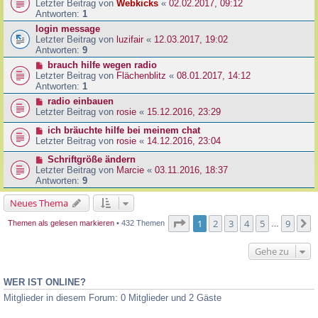
Letzter Beitrag von
Webkicks
«
02.02.2017, 09:12
Antworten:
1
login message
Letzter Beitrag von
luzifair
«
12.03.2017, 19:02
Antworten:
9
brauch hilfe wegen radio
Letzter Beitrag von
Flächenblitz
«
08.01.2017, 14:12
Antworten:
1
radio einbauen
Letzter Beitrag von
rosie
«
15.12.2016, 23:29
ich bräuchte hilfe bei meinem chat
Letzter Beitrag von
rosie
«
14.12.2016, 23:04
Schriftgröße ändern
Letzter Beitrag von
Marcie
«
03.11.2016, 18:37
Antworten:
9
Neues Thema
Seite
1
von
9
1
2
3
4
5
9
N
Themen als gelesen markieren
• 432 Themen
…
Gehe zu
WER IST ONLINE?
Mitglieder in diesem Forum: 0 Mitglieder und 2 Gäste