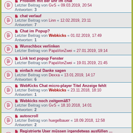
Problem mit der uhr im chat
Letzter Beitrag von
GvS
«
09.03.2019, 20:54
Antworten:
3
chat verlauf
Letzter Beitrag von
Linn
«
12.02.2019, 23:11
Antworten:
7
Chat im Popup?
Letzter Beitrag von
Webkicks
«
01.02.2019, 17:49
Antworten:
1
Wunschbox verlinken
Letzter Beitrag von
PapaVonZwei
«
27.01.2019, 19:14
Link text popup Fenster
Letzter Beitrag von
PapaVonZwei
«
19.01.2019, 21:45
einfach mal Danke sagen
Letzter Beitrag von
Dexxa
«
13.01.2019, 14:17
Antworten:
6
WebKicks Chat micro-player Titel Anzeige fehlt
Letzter Beitrag von
Webkicks
«
23.11.2018, 18:10
Antworten:
1
Webkicks noch zeitgemäß?
Letzter Beitrag von
GvS
«
18.10.2018, 14:01
Antworten:
2
autoscroll
Letzter Beitrag von
huegelbauer
«
18.09.2018, 12:58
Antworten:
2
Registrierte User müssen irgendetwas ausfüllen ...