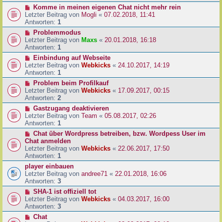
Komme in meinen eigenen Chat nicht mehr rein
Letzter Beitrag von
Mogli
«
07.02.2018, 11:41
Antworten:
1
Problemmodus
Letzter Beitrag von
Maxs
«
20.01.2018, 16:18
Antworten:
1
Einbindung auf Webseite
Letzter Beitrag von
Webkicks
«
24.10.2017, 14:19
Antworten:
1
Problem beim Profilkauf
Letzter Beitrag von
Webkicks
«
17.09.2017, 00:15
Antworten:
2
Gastzugang deaktivieren
Letzter Beitrag von
Team
«
05.08.2017, 02:26
Antworten:
1
Chat über Wordpress betreiben, bzw. Wordpess User im
Chat anmelden
Letzter Beitrag von
Webkicks
«
22.06.2017, 17:50
Antworten:
1
player einbauen
Letzter Beitrag von
andree71
«
22.01.2018, 16:06
Antworten:
3
SHA-1 ist offiziell tot
Letzter Beitrag von
Webkicks
«
04.03.2017, 16:00
Antworten:
3
Chat