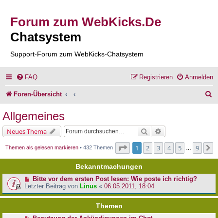
Forum zum WebKicks.De
Chatsystem
Support-Forum zum WebKicks-Chatsystem
FAQ
Registrieren
Anmelden
S
Foren-Übersicht
u
Allgemeines
c
Suche
Erweiterte Suche
Neues Thema
h
Seite
1
von
9
1
2
3
4
5
9
N
Themen als gelesen markieren
• 432 Themen
…
e
Bekanntmachungen
Bitte vor dem ersten Post lesen: Wie poste ich richtig?
Letzter Beitrag von
Linus
«
06.05.2011, 18:04
Themen