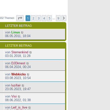
Seite
1
von
9
1
2
3
4
5
9
Nächste
432 Themen
…
LETZTER BEITRAG
von
Linus
06.05.2011, 18:04
LETZTER BEITRAG
von
Sternenkind
03.01.2018, 11:28
von
DJDimest
06.04.2024, 00:24
von
Webkicks
03.08.2023, 10:54
von
luzifair
23.05.2023, 19:47
von
Visi
08.06.2022, 01:38
von
Leif_is_live