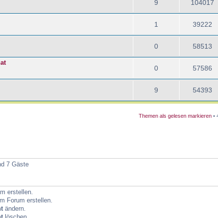
9
104017
1
39222
0
58513
at
0
57586
9
54393
Themen als gelesen markieren
• 
d 7 Gäste
 erstellen.
m Forum erstellen.
t
ändern.
t
löschen.