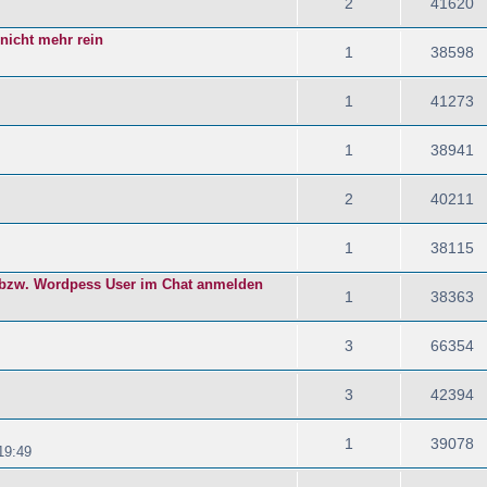
2
41620
nicht mehr rein
1
38598
1
41273
1
38941
2
40211
1
38115
 bzw. Wordpess User im Chat anmelden
1
38363
3
66354
3
42394
1
39078
19:49