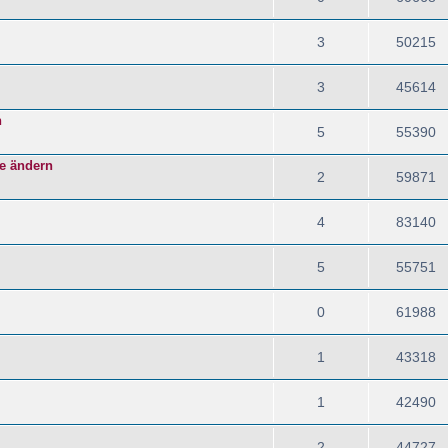
3
50215
3
45614
n
5
55390
be ändern
2
59871
4
83140
5
55751
0
61988
1
43318
1
42490
2
44727