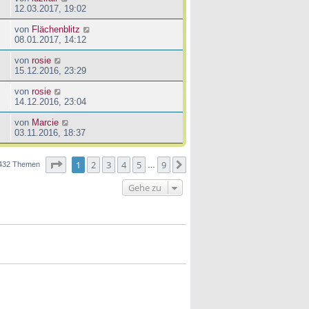
12.03.2017, 19:02
von
Flächenblitz
08.01.2017, 14:12
von
rosie
15.12.2016, 23:29
von
rosie
14.12.2016, 23:04
von
Marcie
03.11.2016, 18:37
Seite
1
von
9
1
2
3
4
5
9
Nächste
432 Themen
…
Gehe zu