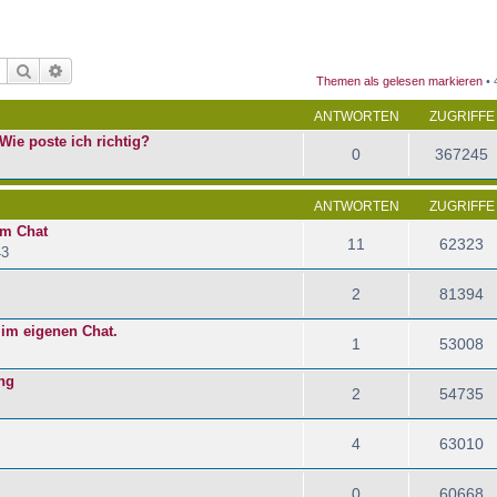
Suche
Erweiterte Suche
Themen als gelesen markieren
• 
ANTWORTEN
ZUGRIFFE
Wie poste ich richtig?
0
367245
ANTWORTEN
ZUGRIFFE
im Chat
11
62323
43
2
81394
 im eigenen Chat.
1
53008
ng
2
54735
4
63010
0
60668