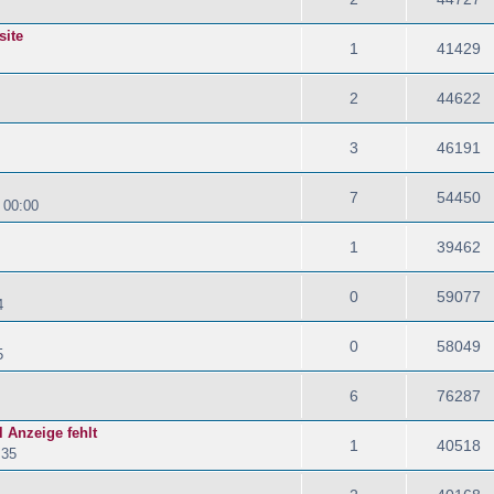
site
1
41429
2
44622
3
46191
7
54450
 00:00
1
39462
0
59077
4
0
58049
5
6
76287
 Anzeige fehlt
1
40518
:35