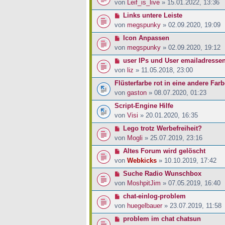
von
Leif_is_live
» 15.01.2022, 13:36
Links untere Leiste
von
megspunky
» 02.09.2020, 19:09
Icon Anpassen
von
megspunky
» 02.09.2020, 19:12
user IPs und User emailadresse
von
liz
» 11.05.2018, 23:00
Flüsterfarbe rot in eine andere Far
von
gaston
» 08.07.2020, 01:23
Script-Engine Hilfe
von
Visi
» 20.01.2020, 16:35
Lego trotz Werbefreiheit?
von
Mogli
» 25.07.2019, 23:16
Altes Forum wird gelöscht
von
Webkicks
» 10.10.2019, 17:42
Suche Radio Wunschbox
von
MoshpitJim
» 07.05.2019, 16:40
chat-einlog-problem
von
huegelbauer
» 23.07.2019, 11:58
problem im chat chatsun