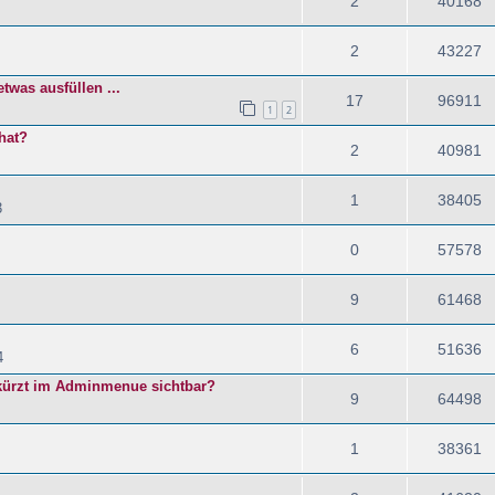
2
40168
2
43227
twas ausfüllen ...
17
96911
1
2
hat?
2
40981
1
38405
3
0
57578
9
61468
6
51636
4
kürzt im Adminmenue sichtbar?
9
64498
1
38361