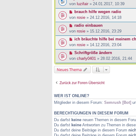
von
luzifair
» 24.01.2017, 10:39
brauch hilfe wegen radio
von
rosie
» 24.12.2016, 14:18
radio einbauen
von
rosie
» 15.12.2016, 23:29
ich bräuchte hilfe bei meinem ch
von
rosie
» 14.12.2016, 23:04
Schriftgröße ändern
von
charly0401
» 28.02.2016, 21:44
Neues Thema
Zurück zur Foren-Übersicht
WER IST ONLINE?
Mitglieder in diesem Forum:
Semrush [Bot]
un
BERECHTIGUNGEN IN DIESEM FORUM
Du darfst
keine
neuen Themen in diesem Forum
Du darfst
keine
Antworten zu Themen in diese
Du darfst deine Beiträge in diesem Forum
nich
Du darfst deine Beiträge in diesem Forum
nich