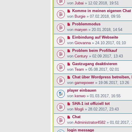
von
Jubai
» 12.02.2018, 19:51
Komme in meinen eigenen Chat 
von
Burgie
» 07.02.2018, 09:55
Problemmodus
von
maryen
» 20.01.2018, 14:54
Einbindung auf Webseite
von
Giovanna
» 24.10.2017, 01:10
Problem beim Profilkauf
von
Century
» 02.09.2017, 13:43
Gastzugang deaktivieren
von
Team
» 05.08.2017, 02:01
Chat über Wordpress betreiben,
von
gamepower
» 19.06.2017, 13:26
player einbauen
von
kenwo
» 01.03.2017, 16:55
SHA-1 ist offiziell tot
von
Mogli
» 28.02.2017, 23:43
Chat
von
Administrator4582
» 01.02.2017, 
login message