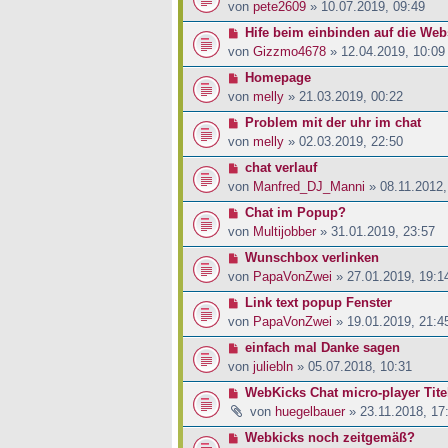
von
pete2609
» 10.07.2019, 09:49
Hife beim einbinden auf die Web
von
Gizzmo4678
» 12.04.2019, 10:09
Homepage
von
melly
» 21.03.2019, 00:22
Problem mit der uhr im chat
von
melly
» 02.03.2019, 22:50
chat verlauf
von
Manfred_DJ_Manni
» 08.11.2012,
Chat im Popup?
von
Multijobber
» 31.01.2019, 23:57
Wunschbox verlinken
von
PapaVonZwei
» 27.01.2019, 19:1
Link text popup Fenster
von
PapaVonZwei
» 19.01.2019, 21:4
einfach mal Danke sagen
von
juliebln
» 05.07.2018, 10:31
WebKicks Chat micro-player Titel
von
huegelbauer
» 23.11.2018, 17
Webkicks noch zeitgemäß?