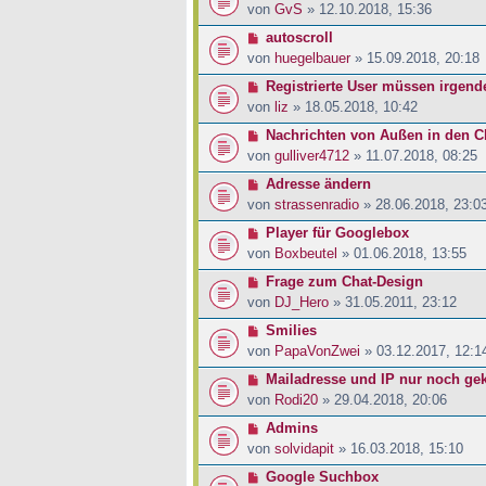
von
GvS
» 12.10.2018, 15:36
autoscroll
von
huegelbauer
» 15.09.2018, 20:18
Registrierte User müssen irgende
von
liz
» 18.05.2018, 10:42
Nachrichten von Außen in den C
von
gulliver4712
» 11.07.2018, 08:25
Adresse ändern
von
strassenradio
» 28.06.2018, 23:0
Player für Googlebox
von
Boxbeutel
» 01.06.2018, 13:55
Frage zum Chat-Design
von
DJ_Hero
» 31.05.2011, 23:12
Smilies
von
PapaVonZwei
» 03.12.2017, 12:1
Mailadresse und IP nur noch ge
von
Rodi20
» 29.04.2018, 20:06
Admins
von
solvidapit
» 16.03.2018, 15:10
Google Suchbox