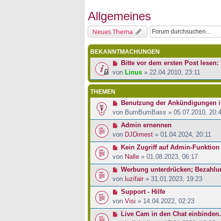
Allgemeines
Neues Thema
BEKANNTMACHUNGEN
Bitte vor dem ersten Post lesen: 
von
Linus
» 22.04.2010, 23:11
THEMEN
Benutzung der Ankündigungen 
von
BumBumBass
» 05.07.2010, 20:
Admin ernennen
von
DJDimest
» 01.04.2024, 20:11
Kein Zugriff auf Admin-Funktion
von
Nalle
» 01.08.2023, 06:17
Werbung unterdrücken; Bezahlu
von
luzifair
» 31.01.2023, 19:23
Support - Hilfe
von
Visi
» 14.04.2022, 02:23
Live Cam in den Chat einbinden.