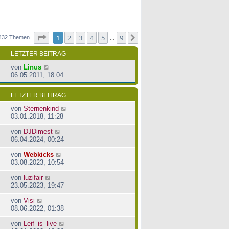
Seite
1
von
9
1
2
3
4
5
9
Nächste
432 Themen
…
LETZTER BEITRAG
von
Linus
06.05.2011, 18:04
LETZTER BEITRAG
von
Sternenkind
03.01.2018, 11:28
von
DJDimest
06.04.2024, 00:24
von
Webkicks
03.08.2023, 10:54
von
luzifair
23.05.2023, 19:47
von
Visi
08.06.2022, 01:38
von
Leif_is_live