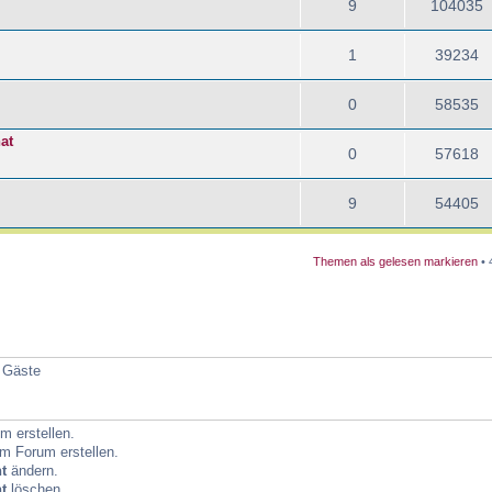
9
104035
1
39234
0
58535
at
0
57618
9
54405
Themen als gelesen markieren
• 
4 Gäste
 erstellen.
m Forum erstellen.
t
ändern.
t
löschen.