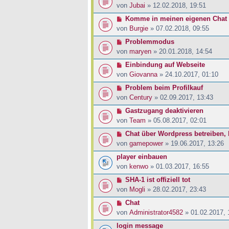
von
Jubai
» 12.02.2018, 19:51
Komme in meinen eigenen Chat 
von
Burgie
» 07.02.2018, 09:55
Problemmodus
von
maryen
» 20.01.2018, 14:54
Einbindung auf Webseite
von
Giovanna
» 24.10.2017, 01:10
Problem beim Profilkauf
von
Century
» 02.09.2017, 13:43
Gastzugang deaktivieren
von
Team
» 05.08.2017, 02:01
Chat über Wordpress betreiben,
von
gamepower
» 19.06.2017, 13:26
player einbauen
von
kenwo
» 01.03.2017, 16:55
SHA-1 ist offiziell tot
von
Mogli
» 28.02.2017, 23:43
Chat
von
Administrator4582
» 01.02.2017, 
login message