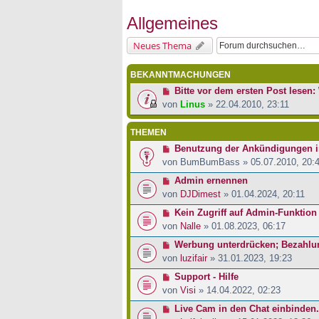
Allgemeines
Neues Thema
BEKANNTMACHUNGEN
Bitte vor dem ersten Post lesen: 
von
Linus
» 22.04.2010, 23:11
THEMEN
Benutzung der Ankündigungen 
von
BumBumBass
» 05.07.2010, 20:
Admin ernennen
von
DJDimest
» 01.04.2024, 20:11
Kein Zugriff auf Admin-Funktion
von
Nalle
» 01.08.2023, 06:17
Werbung unterdrücken; Bezahlu
von
luzifair
» 31.01.2023, 19:23
Support - Hilfe
von
Visi
» 14.04.2022, 02:23
Live Cam in den Chat einbinden.