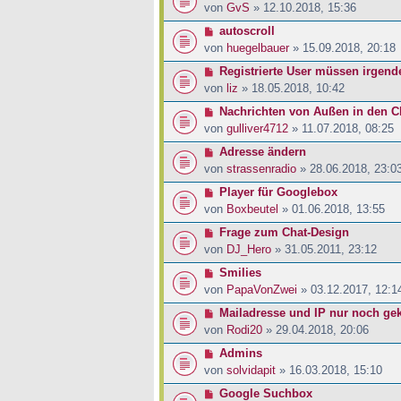
von
GvS
» 12.10.2018, 15:36
autoscroll
von
huegelbauer
» 15.09.2018, 20:18
Registrierte User müssen irgende
von
liz
» 18.05.2018, 10:42
Nachrichten von Außen in den C
von
gulliver4712
» 11.07.2018, 08:25
Adresse ändern
von
strassenradio
» 28.06.2018, 23:0
Player für Googlebox
von
Boxbeutel
» 01.06.2018, 13:55
Frage zum Chat-Design
von
DJ_Hero
» 31.05.2011, 23:12
Smilies
von
PapaVonZwei
» 03.12.2017, 12:1
Mailadresse und IP nur noch ge
von
Rodi20
» 29.04.2018, 20:06
Admins
von
solvidapit
» 16.03.2018, 15:10
Google Suchbox