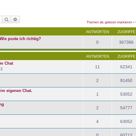
Suche
Erweiterte Suche
Themen als gelesen markieren
• 
ANTWORTEN
ZUGRIFFE
Wie poste ich richtig?
0
367386
ANTWORTEN
ZUGRIFFE
im Chat
11
62341
43
2
81450
 im eigenen Chat.
1
53052
ng
2
54777
4
63052
0
60712