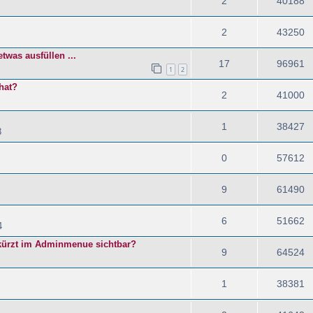
2
40188
2
43250
twas ausfüllen ...
17
96961
1
2
hat?
2
41000
1
38427
3
0
57612
9
61490
6
51662
4
kürzt im Adminmenue sichtbar?
9
64524
1
38381