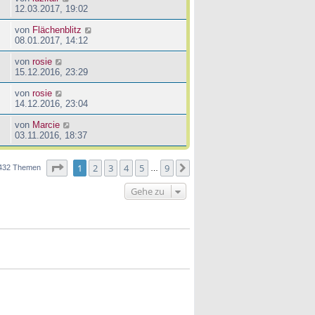
12.03.2017, 19:02
von
Flächenblitz
08.01.2017, 14:12
von
rosie
15.12.2016, 23:29
von
rosie
14.12.2016, 23:04
von
Marcie
03.11.2016, 18:37
Seite
1
von
9
1
2
3
4
5
9
Nächste
432 Themen
…
Gehe zu