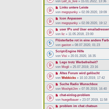
von
Leif_is_live
» 15.01.2022, 13:36
Links untere Leiste
von
megspunky
» 02.09.2020, 19:09
Icon Anpassen
von
megspunky
» 02.09.2020, 19:12
user IPs und User emailadresse
von
liz
» 11.05.2018, 23:00
Flüsterfarbe rot in eine andere Far
von
gaston
» 08.07.2020, 01:23
Script-Engine Hilfe
von
Visi
» 20.01.2020, 16:35
Lego trotz Werbefreiheit?
von
Mogli
» 25.07.2019, 23:16
Altes Forum wird gelöscht
von
Webkicks
» 10.10.2019, 17:42
Suche Radio Wunschbox
von
MoshpitJim
» 07.05.2019, 16:40
chat-einlog-problem
von
huegelbauer
» 23.07.2019, 11:58
problem im chat chatsun