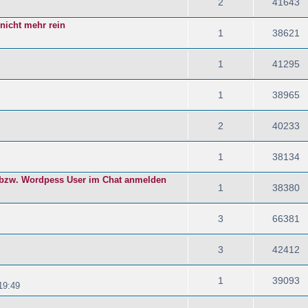
2
41643
nicht mehr rein
1
38621
1
41295
1
38965
2
40233
1
38134
 bzw. Wordpess User im Chat anmelden
1
38380
3
66381
3
42412
1
39093
19:49