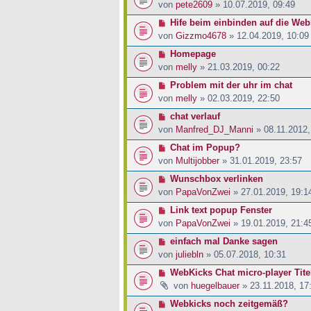
von
pete2609
» 10.07.2019, 09:49
Hife beim einbinden auf die Web
von
Gizzmo4678
» 12.04.2019, 10:09
Homepage
von
melly
» 21.03.2019, 00:22
Problem mit der uhr im chat
von
melly
» 02.03.2019, 22:50
chat verlauf
von
Manfred_DJ_Manni
» 08.11.2012,
Chat im Popup?
von
Multijobber
» 31.01.2019, 23:57
Wunschbox verlinken
von
PapaVonZwei
» 27.01.2019, 19:1
Link text popup Fenster
von
PapaVonZwei
» 19.01.2019, 21:4
einfach mal Danke sagen
von
juliebln
» 05.07.2018, 10:31
WebKicks Chat micro-player Titel
von
huegelbauer
» 23.11.2018, 17
Webkicks noch zeitgemäß?