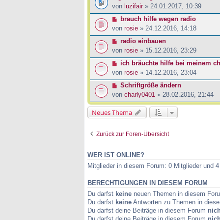
von
luzifair
» 24.01.2017, 10:39
brauch hilfe wegen radio
von
rosie
» 24.12.2016, 14:18
radio einbauen
von
rosie
» 15.12.2016, 23:29
ich bräuchte hilfe bei meinem ch
von
rosie
» 14.12.2016, 23:04
Schriftgröße ändern
von
charly0401
» 28.02.2016, 21:44
Neues Thema
Zurück zur Foren-Übersicht
WER IST ONLINE?
Mitglieder in diesem Forum: 0 Mitglieder und 
BERECHTIGUNGEN IN DIESEM FORUM
Du darfst
keine
neuen Themen in diesem Forum
Du darfst
keine
Antworten zu Themen in diese
Du darfst deine Beiträge in diesem Forum
nich
Du darfst deine Beiträge in diesem Forum
nich