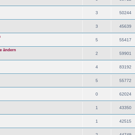
3
50244
3
45639
n
5
55417
be ändern
2
59901
4
83192
5
55772
0
62024
1
43350
1
42515
2
44749