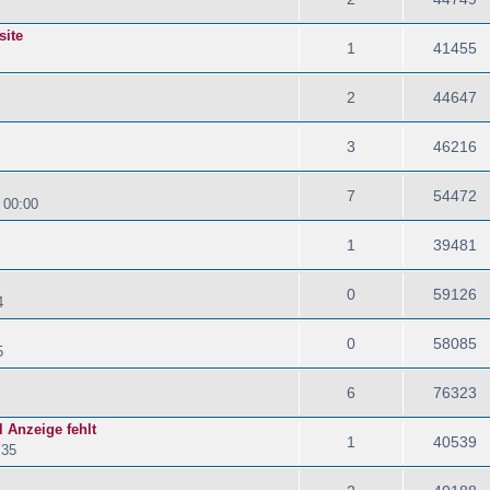
site
1
41455
2
44647
3
46216
7
54472
 00:00
1
39481
0
59126
4
0
58085
5
6
76323
 Anzeige fehlt
1
40539
:35