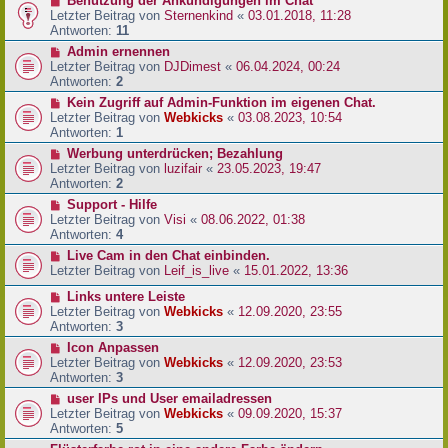
Benutzung der Ankündigungen im Chat
Letzter Beitrag von
Sternenkind
«
03.01.2018, 11:28
Antworten:
11
Admin ernennen
Letzter Beitrag von
DJDimest
«
06.04.2024, 00:24
Antworten:
2
Kein Zugriff auf Admin-Funktion im eigenen Chat.
Letzter Beitrag von
Webkicks
«
03.08.2023, 10:54
Antworten:
1
Werbung unterdrücken; Bezahlung
Letzter Beitrag von
luzifair
«
23.05.2023, 19:47
Antworten:
2
Support - Hilfe
Letzter Beitrag von
Visi
«
08.06.2022, 01:38
Antworten:
4
Live Cam in den Chat einbinden.
Letzter Beitrag von
Leif_is_live
«
15.01.2022, 13:36
Links untere Leiste
Letzter Beitrag von
Webkicks
«
12.09.2020, 23:55
Antworten:
3
Icon Anpassen
Letzter Beitrag von
Webkicks
«
12.09.2020, 23:53
Antworten:
3
user IPs und User emailadressen
Letzter Beitrag von
Webkicks
«
09.09.2020, 15:37
Antworten:
5