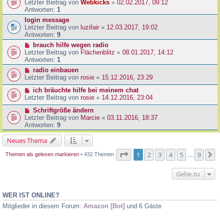
Letzter Beitrag von
Webkicks
«
02.02.2017, 09:12
Antworten:
1
login message
Letzter Beitrag von
luzifair
«
12.03.2017, 19:02
Antworten:
9
brauch hilfe wegen radio
Letzter Beitrag von
Flächenblitz
«
08.01.2017, 14:12
Antworten:
1
radio einbauen
Letzter Beitrag von
rosie
«
15.12.2016, 23:29
ich bräuchte hilfe bei meinem chat
Letzter Beitrag von
rosie
«
14.12.2016, 23:04
Schriftgröße ändern
Letzter Beitrag von
Marcie
«
03.11.2016, 18:37
Antworten:
9
Neues Thema
Seite
1
von
9
1
2
3
4
5
9
N
Themen als gelesen markieren
• 432 Themen
…
Gehe zu
WER IST ONLINE?
Mitglieder in diesem Forum:
Amazon [Bot]
und 6 Gäste