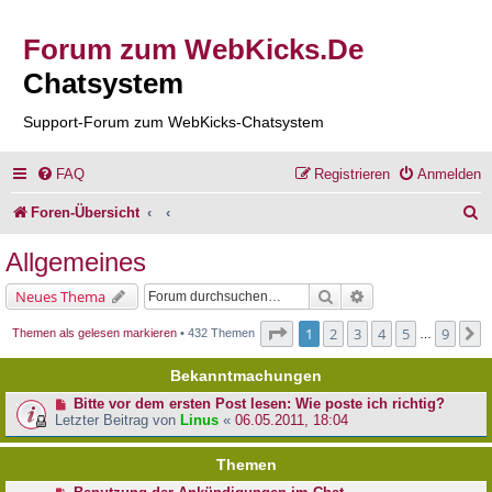
Forum zum WebKicks.De
Chatsystem
Support-Forum zum WebKicks-Chatsystem
FAQ
Registrieren
Anmelden
S
Foren-Übersicht
u
Allgemeines
c
Suche
Erweiterte Suche
Neues Thema
h
Seite
1
von
9
1
2
3
4
5
9
N
Themen als gelesen markieren
• 432 Themen
…
e
Bekanntmachungen
Bitte vor dem ersten Post lesen: Wie poste ich richtig?
Letzter Beitrag von
Linus
«
06.05.2011, 18:04
Themen