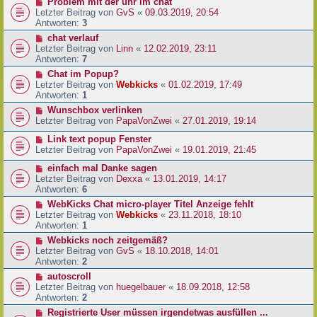
Problem mit der uhr im chat
Letzter Beitrag von
GvS
«
09.03.2019, 20:54
Antworten:
3
chat verlauf
Letzter Beitrag von
Linn
«
12.02.2019, 23:11
Antworten:
7
Chat im Popup?
Letzter Beitrag von
Webkicks
«
01.02.2019, 17:49
Antworten:
1
Wunschbox verlinken
Letzter Beitrag von
PapaVonZwei
«
27.01.2019, 19:14
Link text popup Fenster
Letzter Beitrag von
PapaVonZwei
«
19.01.2019, 21:45
einfach mal Danke sagen
Letzter Beitrag von
Dexxa
«
13.01.2019, 14:17
Antworten:
6
WebKicks Chat micro-player Titel Anzeige fehlt
Letzter Beitrag von
Webkicks
«
23.11.2018, 18:10
Antworten:
1
Webkicks noch zeitgemäß?
Letzter Beitrag von
GvS
«
18.10.2018, 14:01
Antworten:
2
autoscroll
Letzter Beitrag von
huegelbauer
«
18.09.2018, 12:58
Antworten:
2
Registrierte User müssen irgendetwas ausfüllen ...