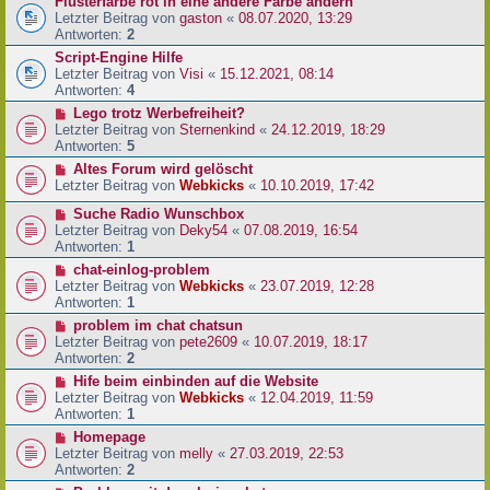
Flüsterfarbe rot in eine andere Farbe ändern
Letzter Beitrag von
gaston
«
08.07.2020, 13:29
Antworten:
2
Script-Engine Hilfe
Letzter Beitrag von
Visi
«
15.12.2021, 08:14
Antworten:
4
Lego trotz Werbefreiheit?
Letzter Beitrag von
Sternenkind
«
24.12.2019, 18:29
Antworten:
5
Altes Forum wird gelöscht
Letzter Beitrag von
Webkicks
«
10.10.2019, 17:42
Suche Radio Wunschbox
Letzter Beitrag von
Deky54
«
07.08.2019, 16:54
Antworten:
1
chat-einlog-problem
Letzter Beitrag von
Webkicks
«
23.07.2019, 12:28
Antworten:
1
problem im chat chatsun
Letzter Beitrag von
pete2609
«
10.07.2019, 18:17
Antworten:
2
Hife beim einbinden auf die Website
Letzter Beitrag von
Webkicks
«
12.04.2019, 11:59
Antworten:
1
Homepage
Letzter Beitrag von
melly
«
27.03.2019, 22:53
Antworten:
2