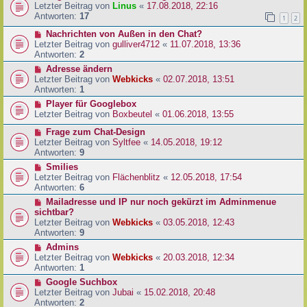
Letzter Beitrag von
Linus
«
17.08.2018, 22:16
Antworten:
17
1
2
Nachrichten von Außen in den Chat?
Letzter Beitrag von
gulliver4712
«
11.07.2018, 13:36
Antworten:
2
Adresse ändern
Letzter Beitrag von
Webkicks
«
02.07.2018, 13:51
Antworten:
1
Player für Googlebox
Letzter Beitrag von
Boxbeutel
«
01.06.2018, 13:55
Frage zum Chat-Design
Letzter Beitrag von
Syltfee
«
14.05.2018, 19:12
Antworten:
9
Smilies
Letzter Beitrag von
Flächenblitz
«
12.05.2018, 17:54
Antworten:
6
Mailadresse und IP nur noch gekürzt im Adminmenue
sichtbar?
Letzter Beitrag von
Webkicks
«
03.05.2018, 12:43
Antworten:
9
Admins
Letzter Beitrag von
Webkicks
«
20.03.2018, 12:34
Antworten:
1
Google Suchbox
Letzter Beitrag von
Jubai
«
15.02.2018, 20:48
Antworten:
2