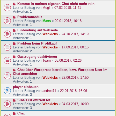
Komme in meinen eigenen Chat nicht mehr rein
Letzter Beitrag von
Mogli
«
07.02.2018, 11:41
Antworten:
1
Problemmodus
Letzter Beitrag von
Maxs
«
20.01.2018, 16:18
Antworten:
1
Einbindung auf Webseite
Letzter Beitrag von
Webkicks
«
24.10.2017, 14:19
Antworten:
1
Problem beim Profilkauf
Letzter Beitrag von
Webkicks
«
17.09.2017, 00:15
Antworten:
2
Gastzugang deaktivieren
Letzter Beitrag von
Team
«
05.08.2017, 02:26
Antworten:
1
Chat über Wordpress betreiben, bzw. Wordpess User im
Chat anmelden
Letzter Beitrag von
Webkicks
«
22.06.2017, 17:50
Antworten:
1
player einbauen
Letzter Beitrag von
andree71
«
22.01.2018, 16:06
Antworten:
3
SHA-1 ist offiziell tot
Letzter Beitrag von
Webkicks
«
04.03.2017, 16:00
Antworten:
3
Chat