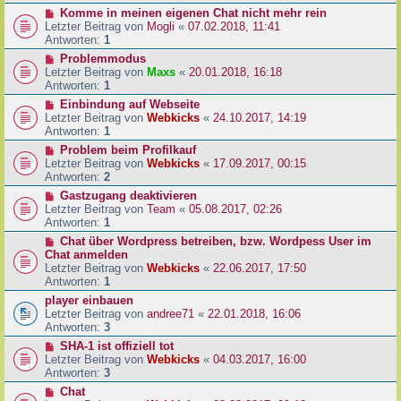
Komme in meinen eigenen Chat nicht mehr rein
Letzter Beitrag von
Mogli
«
07.02.2018, 11:41
Antworten:
1
Problemmodus
Letzter Beitrag von
Maxs
«
20.01.2018, 16:18
Antworten:
1
Einbindung auf Webseite
Letzter Beitrag von
Webkicks
«
24.10.2017, 14:19
Antworten:
1
Problem beim Profilkauf
Letzter Beitrag von
Webkicks
«
17.09.2017, 00:15
Antworten:
2
Gastzugang deaktivieren
Letzter Beitrag von
Team
«
05.08.2017, 02:26
Antworten:
1
Chat über Wordpress betreiben, bzw. Wordpess User im
Chat anmelden
Letzter Beitrag von
Webkicks
«
22.06.2017, 17:50
Antworten:
1
player einbauen
Letzter Beitrag von
andree71
«
22.01.2018, 16:06
Antworten:
3
SHA-1 ist offiziell tot
Letzter Beitrag von
Webkicks
«
04.03.2017, 16:00
Antworten:
3
Chat