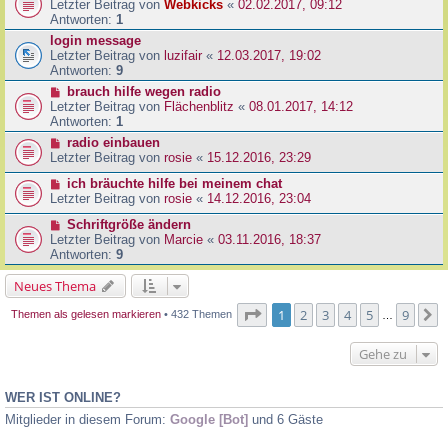
Letzter Beitrag von
Webkicks
«
02.02.2017, 09:12
Antworten:
1
login message
Letzter Beitrag von
luzifair
«
12.03.2017, 19:02
Antworten:
9
brauch hilfe wegen radio
Letzter Beitrag von
Flächenblitz
«
08.01.2017, 14:12
Antworten:
1
radio einbauen
Letzter Beitrag von
rosie
«
15.12.2016, 23:29
ich bräuchte hilfe bei meinem chat
Letzter Beitrag von
rosie
«
14.12.2016, 23:04
Schriftgröße ändern
Letzter Beitrag von
Marcie
«
03.11.2016, 18:37
Antworten:
9
Neues Thema
Seite
1
von
9
1
2
3
4
5
9
N
Themen als gelesen markieren
• 432 Themen
…
Gehe zu
WER IST ONLINE?
Mitglieder in diesem Forum:
Google [Bot]
und 6 Gäste