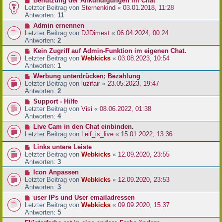
Benutzung der Ankündigungen im Chat
Letzter Beitrag von
Sternenkind
«
03.01.2018, 11:28
Antworten:
11
Admin ernennen
Letzter Beitrag von
DJDimest
«
06.04.2024, 00:24
Antworten:
2
Kein Zugriff auf Admin-Funktion im eigenen Chat.
Letzter Beitrag von
Webkicks
«
03.08.2023, 10:54
Antworten:
1
Werbung unterdrücken; Bezahlung
Letzter Beitrag von
luzifair
«
23.05.2023, 19:47
Antworten:
2
Support - Hilfe
Letzter Beitrag von
Visi
«
08.06.2022, 01:38
Antworten:
4
Live Cam in den Chat einbinden.
Letzter Beitrag von
Leif_is_live
«
15.01.2022, 13:36
Links untere Leiste
Letzter Beitrag von
Webkicks
«
12.09.2020, 23:55
Antworten:
3
Icon Anpassen
Letzter Beitrag von
Webkicks
«
12.09.2020, 23:53
Antworten:
3
user IPs und User emailadressen
Letzter Beitrag von
Webkicks
«
09.09.2020, 15:37
Antworten:
5