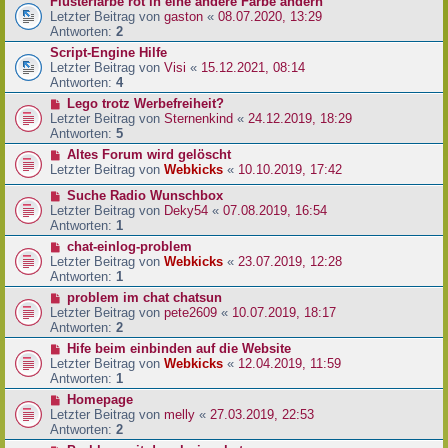
Flüsterfarbe rot in eine andere Farbe ändern
Letzter Beitrag von
gaston
«
08.07.2020, 13:29
Antworten:
2
Script-Engine Hilfe
Letzter Beitrag von
Visi
«
15.12.2021, 08:14
Antworten:
4
Lego trotz Werbefreiheit?
Letzter Beitrag von
Sternenkind
«
24.12.2019, 18:29
Antworten:
5
Altes Forum wird gelöscht
Letzter Beitrag von
Webkicks
«
10.10.2019, 17:42
Suche Radio Wunschbox
Letzter Beitrag von
Deky54
«
07.08.2019, 16:54
Antworten:
1
chat-einlog-problem
Letzter Beitrag von
Webkicks
«
23.07.2019, 12:28
Antworten:
1
problem im chat chatsun
Letzter Beitrag von
pete2609
«
10.07.2019, 18:17
Antworten:
2
Hife beim einbinden auf die Website
Letzter Beitrag von
Webkicks
«
12.04.2019, 11:59
Antworten:
1
Homepage
Letzter Beitrag von
melly
«
27.03.2019, 22:53
Antworten:
2