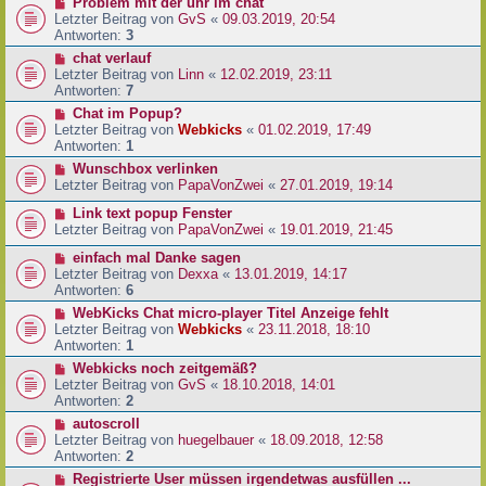
Problem mit der uhr im chat
Letzter Beitrag von
GvS
«
09.03.2019, 20:54
Antworten:
3
chat verlauf
Letzter Beitrag von
Linn
«
12.02.2019, 23:11
Antworten:
7
Chat im Popup?
Letzter Beitrag von
Webkicks
«
01.02.2019, 17:49
Antworten:
1
Wunschbox verlinken
Letzter Beitrag von
PapaVonZwei
«
27.01.2019, 19:14
Link text popup Fenster
Letzter Beitrag von
PapaVonZwei
«
19.01.2019, 21:45
einfach mal Danke sagen
Letzter Beitrag von
Dexxa
«
13.01.2019, 14:17
Antworten:
6
WebKicks Chat micro-player Titel Anzeige fehlt
Letzter Beitrag von
Webkicks
«
23.11.2018, 18:10
Antworten:
1
Webkicks noch zeitgemäß?
Letzter Beitrag von
GvS
«
18.10.2018, 14:01
Antworten:
2
autoscroll
Letzter Beitrag von
huegelbauer
«
18.09.2018, 12:58
Antworten:
2
Registrierte User müssen irgendetwas ausfüllen ...