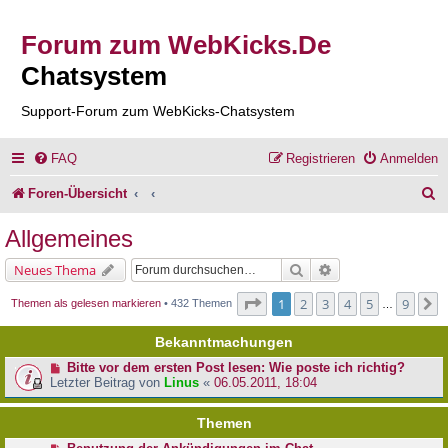
Forum zum WebKicks.De
Chatsystem
Support-Forum zum WebKicks-Chatsystem
FAQ
Registrieren
Anmelden
S
Foren-Übersicht
u
Allgemeines
c
Suche
Erweiterte Suche
Neues Thema
h
Seite
1
von
9
1
2
3
4
5
9
N
Themen als gelesen markieren
• 432 Themen
…
e
Bekanntmachungen
Bitte vor dem ersten Post lesen: Wie poste ich richtig?
Letzter Beitrag von
Linus
«
06.05.2011, 18:04
Themen