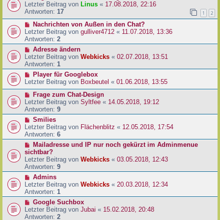
Letzter Beitrag von
Linus
«
17.08.2018, 22:16
Antworten:
17
1
2
Nachrichten von Außen in den Chat?
Letzter Beitrag von
gulliver4712
«
11.07.2018, 13:36
Antworten:
2
Adresse ändern
Letzter Beitrag von
Webkicks
«
02.07.2018, 13:51
Antworten:
1
Player für Googlebox
Letzter Beitrag von
Boxbeutel
«
01.06.2018, 13:55
Frage zum Chat-Design
Letzter Beitrag von
Syltfee
«
14.05.2018, 19:12
Antworten:
9
Smilies
Letzter Beitrag von
Flächenblitz
«
12.05.2018, 17:54
Antworten:
6
Mailadresse und IP nur noch gekürzt im Adminmenue
sichtbar?
Letzter Beitrag von
Webkicks
«
03.05.2018, 12:43
Antworten:
9
Admins
Letzter Beitrag von
Webkicks
«
20.03.2018, 12:34
Antworten:
1
Google Suchbox
Letzter Beitrag von
Jubai
«
15.02.2018, 20:48
Antworten:
2