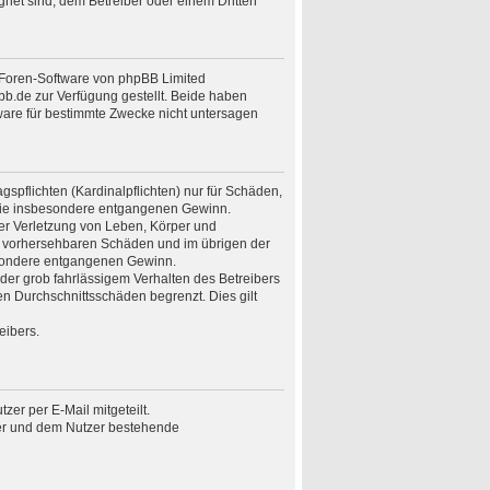
gnet sind, dem Betreiber oder einem Dritten
n Foren-Software von phpBB Limited
.de zur Verfügung gestellt. Beide haben
ware für bestimmte Zwecke nicht untersagen
spflichten (Kardinalpflichten) nur für Schäden,
n wie insbesondere entgangenen Gewinn.
er Verletzung von Leben, Körper und
ise vorhersehbaren Schäden und im übrigen der
besondere entgangenen Gewinn.
er grob fahrlässigem Verhalten des Betreibers
n Durchschnittsschäden begrenzt. Dies gilt
eibers.
er per E-Mail mitgeteilt.
ber und dem Nutzer bestehende