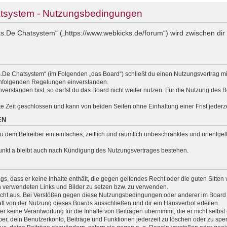
tsystem - Nutzungsbedingungen
.De Chatsystem“ („https://www.webkicks.de/forum“) wird zwischen dir 
.De Chatsystem“ (im Folgenden „das Board“) schließt du einen Nutzungsvertrag m
nachfolgenden Regelungen einverstanden.
erstanden bist, so darfst du das Board nicht weiter nutzen. Für die Nutzung des Bo
e Zeit geschlossen und kann von beiden Seiten ohne Einhaltung einer Frist jederz
EN
t du dem Betreiber ein einfaches, zeitlich und räumlich unbeschränktes und unentg
unkt a bleibt auch nach Kündigung des Nutzungsvertrages bestehen.
rags, dass er keine Inhalte enthält, die gegen geltendes Recht oder die guten Sitte
en verwendeten Links und Bilder zu setzen bzw. zu verwenden.
cht aus. Bei Verstößen gegen diese Nutzungsbedingungen oder anderer im Board v
 von der Nutzung dieses Boards ausschließen und dir ein Hausverbot erteilen.
 keine Verantwortung für die Inhalte von Beiträgen übernimmt, die er nicht selbst er
r, dein Benutzerkonto, Beiträge und Funktionen jederzeit zu löschen oder zu sper