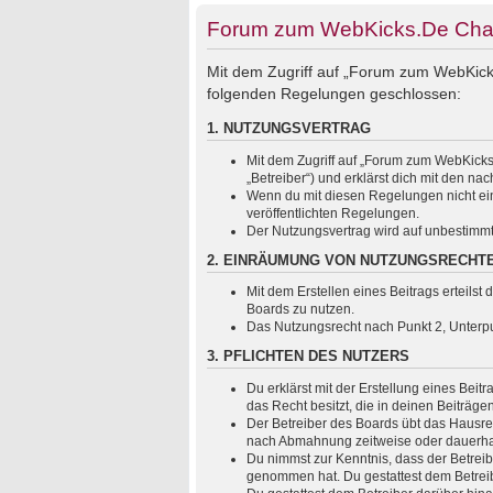
Forum zum WebKicks.De Cha
Mit dem Zugriff auf „Forum zum WebKicks
folgenden Regelungen geschlossen:
1. NUTZUNGSVERTRAG
Mit dem Zugriff auf „Forum zum WebKicks
„Betreiber“) und erklärst dich mit den 
Wenn du mit diesen Regelungen nicht einv
veröffentlichten Regelungen.
Der Nutzungsvertrag wird auf unbestimmt
2. EINRÄUMUNG VON NUTZUNGSRECHT
Mit dem Erstellen eines Beitrags erteils
Boards zu nutzen.
Das Nutzungsrecht nach Punkt 2, Unterp
3. PFLICHTEN DES NUTZERS
Du erklärst mit der Erstellung eines Beit
das Recht besitzt, die in deinen Beiträg
Der Betreiber des Boards übt das Hausre
nach Abmahnung zeitweise oder dauerhaft
Du nimmst zur Kenntnis, dass der Betreiber
genommen hat. Du gestattest dem Betreibe