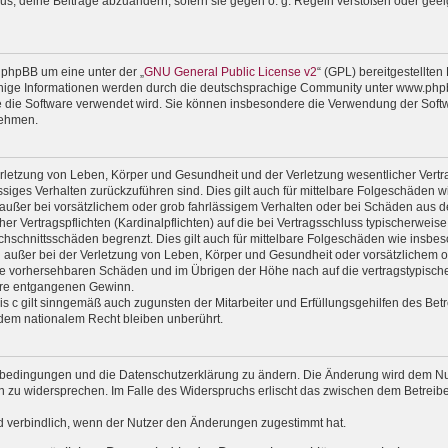
us, deine Beiträge abzuändern, sofern sie gegen o. g. Regeln verstoßen oder geei
 phpBB um eine unter der „
GNU General Public License v2
“ (GPL) bereitgestellte
ige Informationen werden durch die deutschsprachige Community unter www.phpbb
wie die Software verwendet wird. Sie können insbesondere die Verwendung der Soft
nehmen.
rletzung von Leben, Körper und Gesundheit und der Verletzung wesentlicher Vertrag
lässiges Verhalten zurückzuführen sind. Dies gilt auch für mittelbare Folgeschäde
außer bei vorsätzlichem oder grob fahrlässigem Verhalten oder bei Schäden aus d
er Vertragspflichten (Kardinalpflichten) auf die bei Vertragsschluss typischerwe
chschnittsschäden begrenzt. Dies gilt auch für mittelbare Folgeschäden wie ins
außer bei der Verletzung von Leben, Körper und Gesundheit oder vorsätzlichem od
ise vorhersehbaren Schäden und im Übrigen der Höhe nach auf die vertragstypische
ere entgangenen Gewinn.
 c gilt sinngemäß auch zugunsten der Mitarbeiter und Erfüllungsgehilfen des Betr
dem nationalem Recht bleiben unberührt.
gsbedingungen und die Datenschutzerklärung zu ändern. Die Änderung wird dem Nutz
en zu widersprechen. Im Falle des Widerspruchs erlischt das zwischen dem Betrei
d verbindlich, wenn der Nutzer den Änderungen zugestimmt hat.