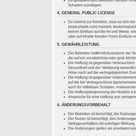
Du gestattest dem Betreiber darüber hina
Schaden zuzufügen.
4. GENERAL PUBLIC LICENSE
Du nimmst zur Kenntnis, dass es sich bei
(www.phpbb.com) handelt; deutschsprach
keinen Einfluss auf die Art und Weise, 
oder auf Inhalte fremder Foren Einfluss 
5. GEWÄHRLEISTUNG
Der Betreiber haftet mit Ausnahme der Ve
die auf ein vorsätzliches oder grob fahr
Die Haftung ist gegenüber Verbrauchern 
Gesundheit und der Verletzung wesentlich
Höhe nach auf die vertragstypischen Dur
Die Haftung ist gegenüber Unternehmern 
auf die bei Vertragsschluss typischerwe
auch für mittelbare Schäden, insbesond
Die Haftungsbegrenzung der Absätze a bis
Ansprüche für eine Haftung aus zwingen
6. ÄNDERUNGSVORBEHALT
Der Betreiber ist berechtigt, die Nutzun
Der Nutzer ist berechtigt, den Änderung
Vertragsverhältnis mit sofortiger Wirkung.
Die Änderungen gelten als anerkannt un