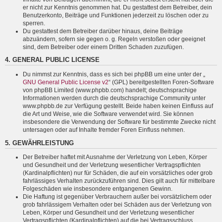
er nicht zur Kenntnis genommen hat. Du gestattest dem Betreiber, dein
Benutzerkonto, Beiträge und Funktionen jederzeit zu löschen oder zu
sperren.
Du gestattest dem Betreiber darüber hinaus, deine Beiträge
abzuändern, sofern sie gegen o. g. Regeln verstoßen oder geeignet
sind, dem Betreiber oder einem Dritten Schaden zuzufügen.
4. GENERAL PUBLIC LICENSE
Du nimmst zur Kenntnis, dass es sich bei phpBB um eine unter der „
GNU General Public License v2
“ (GPL) bereitgestellten Foren-Software
von phpBB Limited (www.phpbb.com) handelt; deutschsprachige
Informationen werden durch die deutschsprachige Community unter
www.phpbb.de zur Verfügung gestellt. Beide haben keinen Einfluss auf
die Art und Weise, wie die Software verwendet wird. Sie können
insbesondere die Verwendung der Software für bestimmte Zwecke nicht
untersagen oder auf Inhalte fremder Foren Einfluss nehmen.
5. GEWÄHRLEISTUNG
Der Betreiber haftet mit Ausnahme der Verletzung von Leben, Körper
und Gesundheit und der Verletzung wesentlicher Vertragspflichten
(Kardinalpflichten) nur für Schäden, die auf ein vorsätzliches oder grob
fahrlässiges Verhalten zurückzuführen sind. Dies gilt auch für mittelbare
Folgeschäden wie insbesondere entgangenen Gewinn.
Die Haftung ist gegenüber Verbrauchern außer bei vorsätzlichem oder
grob fahrlässigem Verhalten oder bei Schäden aus der Verletzung von
Leben, Körper und Gesundheit und der Verletzung wesentlicher
Vertragspflichten (Kardinalpflichten) auf die bei Vertragsschluss