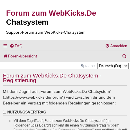
Forum zum WebKicks.De
Chatsystem
Support-Forum zum WebKicks-Chatsystem
FAQ
Anmelden
S
Foren-Übersicht
u
Sprache:
c
Forum zum WebKicks.De Chatsystem -
Registrierung
h
e
Mit dem Zugriff auf „Forum zum WebKicks.De Chatsystem“
(„https://www.webkicks.de/forum“) wird zwischen dir und dem
Betreiber ein Vertrag mit folgenden Regelungen geschlossen:
1. NUTZUNGSVERTRAG
Mit dem Zugriff auf „Forum zum WebKicks.De Chatsystem“ (im
Folgenden „das Board“) schließt du einen Nutzungsvertrag mit dem
Betreiber des Boards ab (im Folgenden „Betreiber“) und erklärst dich mit