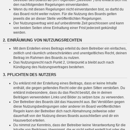
den nachfolgenden Regelungen einverstanden.
Wenn du mit diesen Regelungen nicht einverstanden bist, so darfst du
das Board nicht weiter nutzen. Für die Nutzung des Boards gelten
jeweils die an dieser Stelle veröffentlichten Regelungen.
Der Nutzungsvertrag wird auf unbestimmte Zeit geschlossen und kann
von beiden Seiten ohne Einhaltung einer Frist jederzeit gekündigt
werden.
2. EINRÄUMUNG VON NUTZUNGSRECHTEN
Mit dem Erstellen eines Beitrags erteilst du dem Betreiber ein einfaches,
zeitlich und räumlich unbeschränktes und unentgeltliches Recht, deinen
Beitrag im Rahmen des Boards zu nutzen.
Das Nutzungsrecht nach Punkt 2, Unterpunkt a bleibt auch nach
Kündigung des Nutzungsvertrages bestehen.
3. PFLICHTEN DES NUTZERS
Du erklärst mit der Erstellung eines Beitrags, dass er keine Inhalte
enthält, die gegen geltendes Recht oder die guten Sitten verstoßen. Du
erklärst insbesondere, dass du das Recht besitzt, die in deinen
Beiträgen verwendeten Links und Bilder zu setzen bzw. zu verwenden.
Der Betreiber des Boards übt das Hausrecht aus. Bei Verstößen gegen
diese Nutzungsbedingungen oder anderer im Board veröffentlichten
Regeln kann der Betreiber dich nach Abmahnung zeitweise oder
dauerhaft von der Nutzung dieses Boards ausschließen und dir ein
Hausverbot erteilen.
Du nimmst zur Kenntnis, dass der Betreiber keine Verantwortung für die
Inhalte von Beiträgen übernimmt, die er nicht selbst erstellt hat oder die