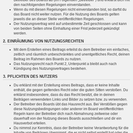
den nachfolgenden Regelungen einverstanden.
Wenn du mit diesen Regelungen nicht einverstanden bist, so darfst du
das Board nicht weiter nutzen. Für die Nutzung des Boards gelten
jeweils die an dieser Stelle veröffentlichten Regelungen.
Der Nutzungsvertrag wird auf unbestimmte Zeit geschlossen und kann
von beiden Seiten ohne Einhaltung einer Frist jederzeit gekündigt
werden.
2. EINRÄUMUNG VON NUTZUNGSRECHTEN
Mit dem Erstellen eines Beitrags erteilst du dem Betreiber ein einfaches,
zeitlich und räumlich unbeschränktes und unentgeltliches Recht, deinen
Beitrag im Rahmen des Boards zu nutzen.
Das Nutzungsrecht nach Punkt 2, Unterpunkt a bleibt auch nach
Kündigung des Nutzungsvertrages bestehen.
3. PFLICHTEN DES NUTZERS
Du erklärst mit der Erstellung eines Beitrags, dass er keine Inhalte
enthält, die gegen geltendes Recht oder die guten Sitten verstoßen. Du
erklärst insbesondere, dass du das Recht besitzt, die in deinen
Beiträgen verwendeten Links und Bilder zu setzen bzw. zu verwenden.
Der Betreiber des Boards übt das Hausrecht aus. Bei Verstößen gegen
diese Nutzungsbedingungen oder anderer im Board veröffentlichten
Regeln kann der Betreiber dich nach Abmahnung zeitweise oder
dauerhaft von der Nutzung dieses Boards ausschließen und dir ein
Hausverbot erteilen.
Du nimmst zur Kenntnis, dass der Betreiber keine Verantwortung für die
Inhalte von Beiträgen übernimmt, die er nicht selbst erstellt hat oder die