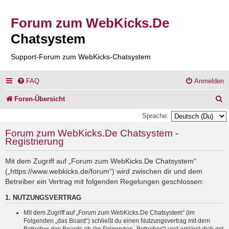
Forum zum WebKicks.De
Chatsystem
Support-Forum zum WebKicks-Chatsystem
FAQ
Anmelden
S
Foren-Übersicht
u
Sprache:
c
Forum zum WebKicks.De Chatsystem -
Registrierung
h
e
Mit dem Zugriff auf „Forum zum WebKicks.De Chatsystem“
(„https://www.webkicks.de/forum“) wird zwischen dir und dem
Betreiber ein Vertrag mit folgenden Regelungen geschlossen:
1. NUTZUNGSVERTRAG
Mit dem Zugriff auf „Forum zum WebKicks.De Chatsystem“ (im
Folgenden „das Board“) schließt du einen Nutzungsvertrag mit dem
Betreiber des Boards ab (im Folgenden „Betreiber“) und erklärst dich mit