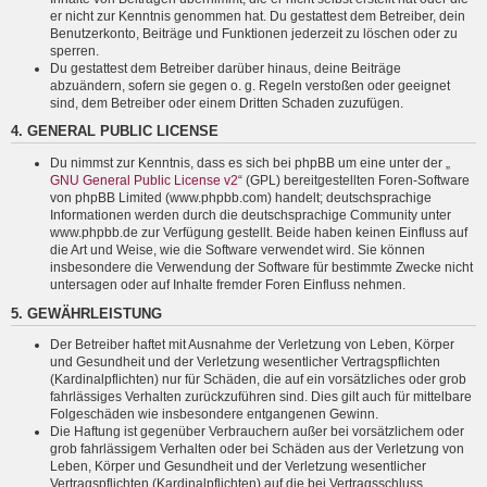
er nicht zur Kenntnis genommen hat. Du gestattest dem Betreiber, dein
Benutzerkonto, Beiträge und Funktionen jederzeit zu löschen oder zu
sperren.
Du gestattest dem Betreiber darüber hinaus, deine Beiträge
abzuändern, sofern sie gegen o. g. Regeln verstoßen oder geeignet
sind, dem Betreiber oder einem Dritten Schaden zuzufügen.
4. GENERAL PUBLIC LICENSE
Du nimmst zur Kenntnis, dass es sich bei phpBB um eine unter der „
GNU General Public License v2
“ (GPL) bereitgestellten Foren-Software
von phpBB Limited (www.phpbb.com) handelt; deutschsprachige
Informationen werden durch die deutschsprachige Community unter
www.phpbb.de zur Verfügung gestellt. Beide haben keinen Einfluss auf
die Art und Weise, wie die Software verwendet wird. Sie können
insbesondere die Verwendung der Software für bestimmte Zwecke nicht
untersagen oder auf Inhalte fremder Foren Einfluss nehmen.
5. GEWÄHRLEISTUNG
Der Betreiber haftet mit Ausnahme der Verletzung von Leben, Körper
und Gesundheit und der Verletzung wesentlicher Vertragspflichten
(Kardinalpflichten) nur für Schäden, die auf ein vorsätzliches oder grob
fahrlässiges Verhalten zurückzuführen sind. Dies gilt auch für mittelbare
Folgeschäden wie insbesondere entgangenen Gewinn.
Die Haftung ist gegenüber Verbrauchern außer bei vorsätzlichem oder
grob fahrlässigem Verhalten oder bei Schäden aus der Verletzung von
Leben, Körper und Gesundheit und der Verletzung wesentlicher
Vertragspflichten (Kardinalpflichten) auf die bei Vertragsschluss