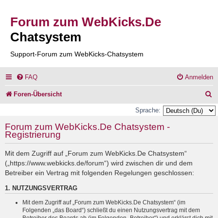
Forum zum WebKicks.De
Chatsystem
Support-Forum zum WebKicks-Chatsystem
FAQ
Anmelden
S
Foren-Übersicht
u
Sprache:
c
Forum zum WebKicks.De Chatsystem -
Registrierung
h
e
Mit dem Zugriff auf „Forum zum WebKicks.De Chatsystem“
(„https://www.webkicks.de/forum“) wird zwischen dir und dem
Betreiber ein Vertrag mit folgenden Regelungen geschlossen:
1. NUTZUNGSVERTRAG
Mit dem Zugriff auf „Forum zum WebKicks.De Chatsystem“ (im
Folgenden „das Board“) schließt du einen Nutzungsvertrag mit dem
Betreiber des Boards ab (im Folgenden „Betreiber“) und erklärst dich mit