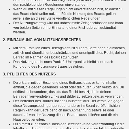
den nachfolgenden Regelungen einverstanden.
Wenn du mit diesen Regelungen nicht einverstanden bist, so darfst du
das Board nicht weiter nutzen. Für die Nutzung des Boards gelten
jeweils die an dieser Stelle veröffentlichten Regelungen.
Der Nutzungsvertrag wird auf unbestimmte Zeit geschlossen und kann
von beiden Seiten ohne Einhaltung einer Frist jederzeit gekündigt
werden.
2. EINRÄUMUNG VON NUTZUNGSRECHTEN
Mit dem Erstellen eines Beitrags erteilst du dem Betreiber ein einfaches,
zeitlich und räumlich unbeschränktes und unentgeltliches Recht, deinen
Beitrag im Rahmen des Boards zu nutzen.
Das Nutzungsrecht nach Punkt 2, Unterpunkt a bleibt auch nach
Kündigung des Nutzungsvertrages bestehen.
3. PFLICHTEN DES NUTZERS
Du erklärst mit der Erstellung eines Beitrags, dass er keine Inhalte
enthält, die gegen geltendes Recht oder die guten Sitten verstoßen. Du
erklärst insbesondere, dass du das Recht besitzt, die in deinen
Beiträgen verwendeten Links und Bilder zu setzen bzw. zu verwenden.
Der Betreiber des Boards übt das Hausrecht aus. Bei Verstößen gegen
diese Nutzungsbedingungen oder anderer im Board veröffentlichten
Regeln kann der Betreiber dich nach Abmahnung zeitweise oder
dauerhaft von der Nutzung dieses Boards ausschließen und dir ein
Hausverbot erteilen.
Du nimmst zur Kenntnis, dass der Betreiber keine Verantwortung für die
Inhalte von Beiträgen übernimmt, die er nicht selbst erstellt hat oder die