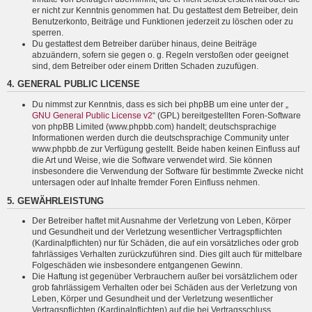
er nicht zur Kenntnis genommen hat. Du gestattest dem Betreiber, dein
Benutzerkonto, Beiträge und Funktionen jederzeit zu löschen oder zu
sperren.
Du gestattest dem Betreiber darüber hinaus, deine Beiträge
abzuändern, sofern sie gegen o. g. Regeln verstoßen oder geeignet
sind, dem Betreiber oder einem Dritten Schaden zuzufügen.
4. GENERAL PUBLIC LICENSE
Du nimmst zur Kenntnis, dass es sich bei phpBB um eine unter der „
GNU General Public License v2
“ (GPL) bereitgestellten Foren-Software
von phpBB Limited (www.phpbb.com) handelt; deutschsprachige
Informationen werden durch die deutschsprachige Community unter
www.phpbb.de zur Verfügung gestellt. Beide haben keinen Einfluss auf
die Art und Weise, wie die Software verwendet wird. Sie können
insbesondere die Verwendung der Software für bestimmte Zwecke nicht
untersagen oder auf Inhalte fremder Foren Einfluss nehmen.
5. GEWÄHRLEISTUNG
Der Betreiber haftet mit Ausnahme der Verletzung von Leben, Körper
und Gesundheit und der Verletzung wesentlicher Vertragspflichten
(Kardinalpflichten) nur für Schäden, die auf ein vorsätzliches oder grob
fahrlässiges Verhalten zurückzuführen sind. Dies gilt auch für mittelbare
Folgeschäden wie insbesondere entgangenen Gewinn.
Die Haftung ist gegenüber Verbrauchern außer bei vorsätzlichem oder
grob fahrlässigem Verhalten oder bei Schäden aus der Verletzung von
Leben, Körper und Gesundheit und der Verletzung wesentlicher
Vertragspflichten (Kardinalpflichten) auf die bei Vertragsschluss