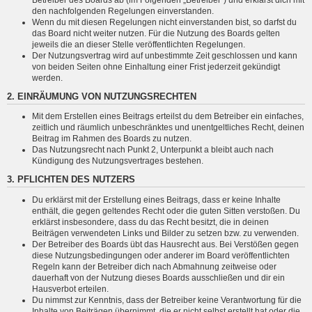
den nachfolgenden Regelungen einverstanden.
Wenn du mit diesen Regelungen nicht einverstanden bist, so darfst du
das Board nicht weiter nutzen. Für die Nutzung des Boards gelten
jeweils die an dieser Stelle veröffentlichten Regelungen.
Der Nutzungsvertrag wird auf unbestimmte Zeit geschlossen und kann
von beiden Seiten ohne Einhaltung einer Frist jederzeit gekündigt
werden.
2. EINRÄUMUNG VON NUTZUNGSRECHTEN
Mit dem Erstellen eines Beitrags erteilst du dem Betreiber ein einfaches,
zeitlich und räumlich unbeschränktes und unentgeltliches Recht, deinen
Beitrag im Rahmen des Boards zu nutzen.
Das Nutzungsrecht nach Punkt 2, Unterpunkt a bleibt auch nach
Kündigung des Nutzungsvertrages bestehen.
3. PFLICHTEN DES NUTZERS
Du erklärst mit der Erstellung eines Beitrags, dass er keine Inhalte
enthält, die gegen geltendes Recht oder die guten Sitten verstoßen. Du
erklärst insbesondere, dass du das Recht besitzt, die in deinen
Beiträgen verwendeten Links und Bilder zu setzen bzw. zu verwenden.
Der Betreiber des Boards übt das Hausrecht aus. Bei Verstößen gegen
diese Nutzungsbedingungen oder anderer im Board veröffentlichten
Regeln kann der Betreiber dich nach Abmahnung zeitweise oder
dauerhaft von der Nutzung dieses Boards ausschließen und dir ein
Hausverbot erteilen.
Du nimmst zur Kenntnis, dass der Betreiber keine Verantwortung für die
Inhalte von Beiträgen übernimmt, die er nicht selbst erstellt hat oder die