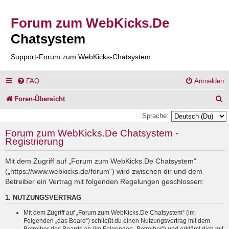
Forum zum WebKicks.De
Chatsystem
Support-Forum zum WebKicks-Chatsystem
FAQ
Anmelden
S
Foren-Übersicht
u
Sprache:
c
Forum zum WebKicks.De Chatsystem -
Registrierung
h
e
Mit dem Zugriff auf „Forum zum WebKicks.De Chatsystem“
(„https://www.webkicks.de/forum“) wird zwischen dir und dem
Betreiber ein Vertrag mit folgenden Regelungen geschlossen:
1. NUTZUNGSVERTRAG
Mit dem Zugriff auf „Forum zum WebKicks.De Chatsystem“ (im
Folgenden „das Board“) schließt du einen Nutzungsvertrag mit dem
Betreiber des Boards ab (im Folgenden „Betreiber“) und erklärst dich mit