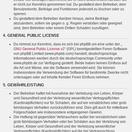
er nicht zur Kenntnis genommen hat. Du gestattest dem Betreiber, dein
Benutzerkonto, Beiträge und Funktionen jederzeit zu löschen oder zu
sperren.
Du gestattest dem Betreiber darüber hinaus, deine Beiträge
abzuändern, sofern sie gegen o. g. Regeln verstoßen oder geeignet
sind, dem Betreiber oder einem Dritten Schaden zuzufügen.
4. GENERAL PUBLIC LICENSE
Du nimmst zur Kenntnis, dass es sich bei phpBB um eine unter der „
GNU General Public License v2
“ (GPL) bereitgestellten Foren-Software
von phpBB Limited (www.phpbb.com) handelt; deutschsprachige
Informationen werden durch die deutschsprachige Community unter
www.phpbb.de zur Verfügung gestellt. Beide haben keinen Einfluss auf
die Art und Weise, wie die Software verwendet wird. Sie können
insbesondere die Verwendung der Software für bestimmte Zwecke nicht
untersagen oder auf Inhalte fremder Foren Einfluss nehmen.
5. GEWÄHRLEISTUNG
Der Betreiber haftet mit Ausnahme der Verletzung von Leben, Körper
und Gesundheit und der Verletzung wesentlicher Vertragspflichten
(Kardinalpflichten) nur für Schäden, die auf ein vorsätzliches oder grob
fahrlässiges Verhalten zurückzuführen sind. Dies gilt auch für mittelbare
Folgeschäden wie insbesondere entgangenen Gewinn.
Die Haftung ist gegenüber Verbrauchern außer bei vorsätzlichem oder
grob fahrlässigem Verhalten oder bei Schäden aus der Verletzung von
Leben, Körper und Gesundheit und der Verletzung wesentlicher
Vertragspflichten (Kardinalpflichten) auf die bei Vertragsschluss