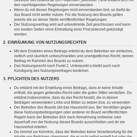
den nachfolgenden Regelungen einverstanden.
Wenn du mit diesen Regelungen nicht einverstanden bist, so darfst du
das Board nicht weiter nutzen. Für die Nutzung des Boards gelten
jeweils die an dieser Stelle veröffentlichten Regelungen.
Der Nutzungsvertrag wird auf unbestimmte Zeit geschlossen und kann
von beiden Seiten ohne Einhaltung einer Frist jederzeit gekündigt
werden.
2. EINRÄUMUNG VON NUTZUNGSRECHTEN
Mit dem Erstellen eines Beitrags erteilst du dem Betreiber ein einfaches,
zeitlich und räumlich unbeschränktes und unentgeltliches Recht, deinen
Beitrag im Rahmen des Boards zu nutzen.
Das Nutzungsrecht nach Punkt 2, Unterpunkt a bleibt auch nach
Kündigung des Nutzungsvertrages bestehen.
3. PFLICHTEN DES NUTZERS
Du erklärst mit der Erstellung eines Beitrags, dass er keine Inhalte
enthält, die gegen geltendes Recht oder die guten Sitten verstoßen. Du
erklärst insbesondere, dass du das Recht besitzt, die in deinen
Beiträgen verwendeten Links und Bilder zu setzen bzw. zu verwenden.
Der Betreiber des Boards übt das Hausrecht aus. Bei Verstößen gegen
diese Nutzungsbedingungen oder anderer im Board veröffentlichten
Regeln kann der Betreiber dich nach Abmahnung zeitweise oder
dauerhaft von der Nutzung dieses Boards ausschließen und dir ein
Hausverbot erteilen.
Du nimmst zur Kenntnis, dass der Betreiber keine Verantwortung für die
Inhalte von Beiträgen übernimmt, die er nicht selbst erstellt hat oder die