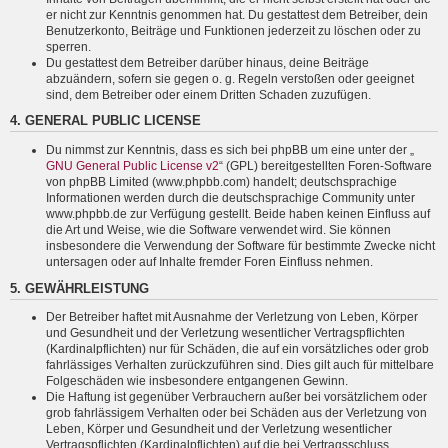
er nicht zur Kenntnis genommen hat. Du gestattest dem Betreiber, dein
Benutzerkonto, Beiträge und Funktionen jederzeit zu löschen oder zu
sperren.
Du gestattest dem Betreiber darüber hinaus, deine Beiträge
abzuändern, sofern sie gegen o. g. Regeln verstoßen oder geeignet
sind, dem Betreiber oder einem Dritten Schaden zuzufügen.
4. GENERAL PUBLIC LICENSE
Du nimmst zur Kenntnis, dass es sich bei phpBB um eine unter der „
GNU General Public License v2
“ (GPL) bereitgestellten Foren-Software
von phpBB Limited (www.phpbb.com) handelt; deutschsprachige
Informationen werden durch die deutschsprachige Community unter
www.phpbb.de zur Verfügung gestellt. Beide haben keinen Einfluss auf
die Art und Weise, wie die Software verwendet wird. Sie können
insbesondere die Verwendung der Software für bestimmte Zwecke nicht
untersagen oder auf Inhalte fremder Foren Einfluss nehmen.
5. GEWÄHRLEISTUNG
Der Betreiber haftet mit Ausnahme der Verletzung von Leben, Körper
und Gesundheit und der Verletzung wesentlicher Vertragspflichten
(Kardinalpflichten) nur für Schäden, die auf ein vorsätzliches oder grob
fahrlässiges Verhalten zurückzuführen sind. Dies gilt auch für mittelbare
Folgeschäden wie insbesondere entgangenen Gewinn.
Die Haftung ist gegenüber Verbrauchern außer bei vorsätzlichem oder
grob fahrlässigem Verhalten oder bei Schäden aus der Verletzung von
Leben, Körper und Gesundheit und der Verletzung wesentlicher
Vertragspflichten (Kardinalpflichten) auf die bei Vertragsschluss