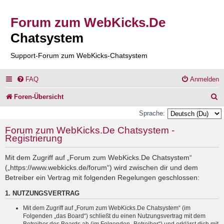
Forum zum WebKicks.De
Chatsystem
Support-Forum zum WebKicks-Chatsystem
FAQ
Anmelden
S
Foren-Übersicht
u
Sprache:
c
Forum zum WebKicks.De Chatsystem -
Registrierung
h
e
Mit dem Zugriff auf „Forum zum WebKicks.De Chatsystem“
(„https://www.webkicks.de/forum“) wird zwischen dir und dem
Betreiber ein Vertrag mit folgenden Regelungen geschlossen:
1. NUTZUNGSVERTRAG
Mit dem Zugriff auf „Forum zum WebKicks.De Chatsystem“ (im
Folgenden „das Board“) schließt du einen Nutzungsvertrag mit dem
Betreiber des Boards ab (im Folgenden „Betreiber“) und erklärst dich mit