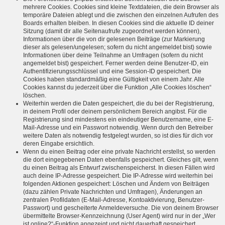
mehrere Cookies. Cookies sind kleine Textdateien, die dein Browser als
temporäre Dateien ablegt und die zwischen den einzelnen Aufrufen des
Boards erhalten bleiben. In diesen Cookies sind die aktuelle ID deiner
Sitzung (damit dir alle Seitenaufrufe zugeordnet werden können),
Informationen über die von dir gelesenen Beiträge (zur Markierung
dieser als gelesen/ungelesen; sofern du nicht angemeldet bist) sowie
Informationen über deine Teilnahme an Umfragen (sofern du nicht
angemeldet bist) gespeichert. Ferner werden deine Benutzer-ID, ein
Authentifizierungsschlüssel und eine Session-ID gespeichert. Die
Cookies haben standardmäßig eine Gültigkeit von einem Jahr. Alle
Cookies kannst du jederzeit über die Funktion „Alle Cookies löschen“
löschen.
Weiterhin werden die Daten gespeichert, die du bei der Registrierung,
in deinem Profil oder deinem persönlichem Bereich angibst. Für die
Registrierung sind mindestens ein eindeutiger Benutzername, eine E-
Mail-Adresse und ein Passwort notwendig. Wenn durch den Betreiber
weitere Daten als notwendig festgelegt wurden, so ist dies für dich vor
deren Eingabe ersichtlich.
Wenn du einen Beitrag oder eine private Nachricht erstellst, so werden
die dort eingegebenen Daten ebenfalls gespeichert. Gleiches gilt, wenn
du einen Beitrag als Entwurf zwischenspeicherst. In diesen Fällen wird
auch deine IP-Adresse gespeichert. Die IP-Adresse wird weiterhin bei
folgenden Aktionen gespeichert: Löschen und Ändern von Beiträgen
(dazu zählen Private Nachrichten und Umfragen), Änderungen an
zentralen Profildaten (E-Mail-Adresse, Kontoaktivierung, Benutzer-
Passwort) und gescheiterte Anmeldeversuche. Die von deinem Browser
übermittelte Browser-Kennzeichnung (User Agent) wird nur in der „Wer
ist online?“-Funktion angezeigt und nicht dauerhaft gespeichert.