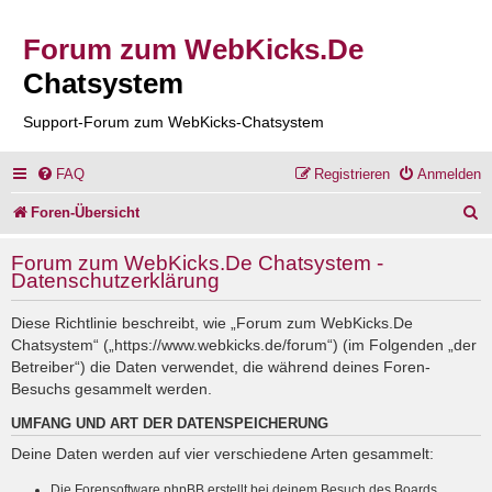
Forum zum WebKicks.De
Chatsystem
Support-Forum zum WebKicks-Chatsystem
FAQ
Registrieren
Anmelden
S
Foren-Übersicht
u
Forum zum WebKicks.De Chatsystem -
c
Datenschutzerklärung
h
Diese Richtlinie beschreibt, wie „Forum zum WebKicks.De
e
Chatsystem“ („https://www.webkicks.de/forum“) (im Folgenden „der
Betreiber“) die Daten verwendet, die während deines Foren-
Besuchs gesammelt werden.
UMFANG UND ART DER DATENSPEICHERUNG
Deine Daten werden auf vier verschiedene Arten gesammelt:
Die Forensoftware phpBB erstellt bei deinem Besuch des Boards