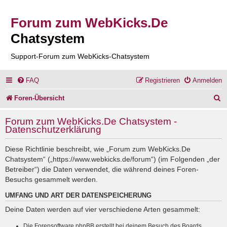
Forum zum WebKicks.De
Chatsystem
Support-Forum zum WebKicks-Chatsystem
FAQ
Registrieren
Anmelden
S
Foren-Übersicht
u
Forum zum WebKicks.De Chatsystem -
c
Datenschutzerklärung
h
Diese Richtlinie beschreibt, wie „Forum zum WebKicks.De
e
Chatsystem“ („https://www.webkicks.de/forum“) (im Folgenden „der
Betreiber“) die Daten verwendet, die während deines Foren-
Besuchs gesammelt werden.
UMFANG UND ART DER DATENSPEICHERUNG
Deine Daten werden auf vier verschiedene Arten gesammelt:
Die Forensoftware phpBB erstellt bei deinem Besuch des Boards