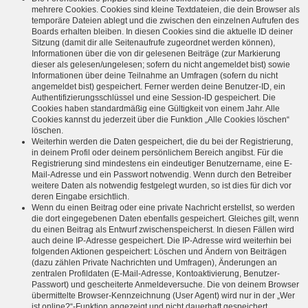
mehrere Cookies. Cookies sind kleine Textdateien, die dein Browser als
temporäre Dateien ablegt und die zwischen den einzelnen Aufrufen des
Boards erhalten bleiben. In diesen Cookies sind die aktuelle ID deiner
Sitzung (damit dir alle Seitenaufrufe zugeordnet werden können),
Informationen über die von dir gelesenen Beiträge (zur Markierung
dieser als gelesen/ungelesen; sofern du nicht angemeldet bist) sowie
Informationen über deine Teilnahme an Umfragen (sofern du nicht
angemeldet bist) gespeichert. Ferner werden deine Benutzer-ID, ein
Authentifizierungsschlüssel und eine Session-ID gespeichert. Die
Cookies haben standardmäßig eine Gültigkeit von einem Jahr. Alle
Cookies kannst du jederzeit über die Funktion „Alle Cookies löschen“
löschen.
Weiterhin werden die Daten gespeichert, die du bei der Registrierung,
in deinem Profil oder deinem persönlichem Bereich angibst. Für die
Registrierung sind mindestens ein eindeutiger Benutzername, eine E-
Mail-Adresse und ein Passwort notwendig. Wenn durch den Betreiber
weitere Daten als notwendig festgelegt wurden, so ist dies für dich vor
deren Eingabe ersichtlich.
Wenn du einen Beitrag oder eine private Nachricht erstellst, so werden
die dort eingegebenen Daten ebenfalls gespeichert. Gleiches gilt, wenn
du einen Beitrag als Entwurf zwischenspeicherst. In diesen Fällen wird
auch deine IP-Adresse gespeichert. Die IP-Adresse wird weiterhin bei
folgenden Aktionen gespeichert: Löschen und Ändern von Beiträgen
(dazu zählen Private Nachrichten und Umfragen), Änderungen an
zentralen Profildaten (E-Mail-Adresse, Kontoaktivierung, Benutzer-
Passwort) und gescheiterte Anmeldeversuche. Die von deinem Browser
übermittelte Browser-Kennzeichnung (User Agent) wird nur in der „Wer
ist online?“-Funktion angezeigt und nicht dauerhaft gespeichert.