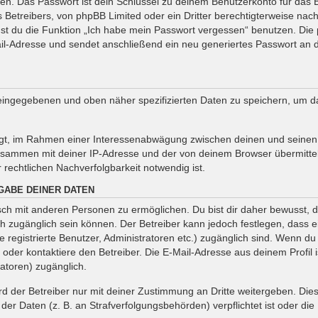
en. Das Passwort ist dein Schlüssel zu deinem Benutzerkonto für das 
s Betreibers, von phpBB Limited oder ein Dritter berechtigterweise nac
st du die Funktion „Ich habe mein Passwort vergessen“ benutzen. Die
-Adresse und sendet anschließend ein neu generiertes Passwort an d
r eingegebenen und oben näher spezifizierten Daten zu speichern, um 
tigt, im Rahmen einer Interessenabwägung zwischen deinen und seinen I
zusammen mit deiner IP-Adresse und der von deinem Browser übermitte
rechtlichen Nachverfolgbarkeit notwendig ist.
GABE DEINER DATEN
ch mit anderen Personen zu ermöglichen. Du bist dir daher bewusst, d
tlich zugänglich sein können. Der Betreiber kann jedoch festlegen, dass 
e registrierte Benutzer, Administratoren etc.) zugänglich sind. Wenn 
er kontaktiere den Betreiber. Die E-Mail-Adresse aus deinem Profil is
atoren) zugänglich.
 der Betreiber nur mit deiner Zustimmung an Dritte weitergeben. Dies g
er Daten (z. B. an Strafverfolgungsbehörden) verpflichtet ist oder die