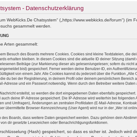
system - Datenschutzerklärung
 zum WebKicks.De Chatsystem“ („https://www.webkicks.de/forum“) (im F
esuchs gesammelt werden.
RUNG
ne Arten gesammelt:
inem Besuch des Boards mehrere Cookies. Cookies sind kleine Textdateien, die dei
ds erhalten bleiben. In diesen Cookies sind die aktuelle ID deiner Sitzung (damit 
gelesenen Beiträge (zur Markierung dieser als gelesen/ungelesen; sofern du nicht 
ngemeldet bist) gespeichert. Ferner werden deine Benutzer-ID, ein Authentifizier
tigkeit von einem Jahr. Alle Cookies kannst du jederzeit über die Funktion „Alle 
die du bei der Registrierung, in deinem Profil oder deinem persönlichem Bereich a
l-Adresse und ein Passwort notwendig. Wenn durch den Betreiber weitere Daten als
Nachricht erstellst, so werden die dort eingegebenen Daten ebenfalls gespeichert. 
rd auch deine IP-Adresse gespeichert. Die IP-Adresse wird weiterhin bei folgende
ten und Umfragen), Änderungen an zentralen Profildaten (E-Mail-Adresse, Kontoakt
 übermittelte Browser-Kennzeichnung (User Agent) wird nur in der „Wer ist onlin
en des Boards, dass weitere Daten gespeichert werden. Dazu gehören dein Abstim
t von dir gesetzte Lesezeichen oder Benachrichtigungsfunktionen.
schlüsselung (Hash) gespeichert, so dass es sicher ist. Jedoch wird di