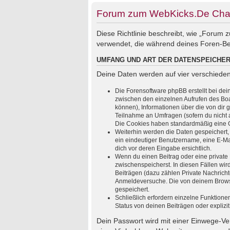
Forum zum WebKicks.De Chat
Diese Richtlinie beschreibt, wie „Forum
verwendet, die während deines Foren-B
UMFANG UND ART DER DATENSPEICHE
Deine Daten werden auf vier verschiede
Die Forensoftware phpBB erstellt bei de
zwischen den einzelnen Aufrufen des Boar
können), Informationen über die von dir 
Teilnahme an Umfragen (sofern du nicht a
Die Cookies haben standardmäßig eine Gül
Weiterhin werden die Daten gespeichert, 
ein eindeutiger Benutzername, eine E-Mai
dich vor deren Eingabe ersichtlich.
Wenn du einen Beitrag oder eine private 
zwischenspeicherst. In diesen Fällen wi
Beiträgen (dazu zählen Private Nachrich
Anmeldeversuche. Die von deinem Browser
gespeichert.
Schließlich erfordern einzelne Funktion
Status von deinen Beiträgen oder explizi
Dein Passwort wird mit einer Einwege-Ver