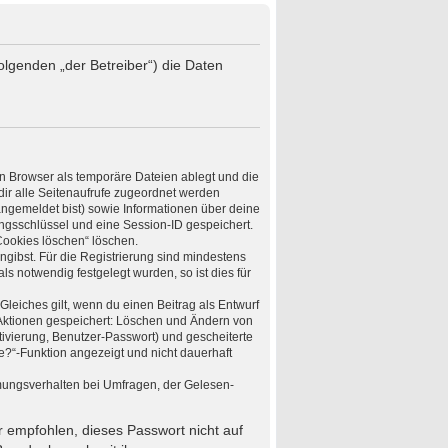
olgenden „der Betreiber“) die Daten
n Browser als temporäre Dateien ablegt und die
dir alle Seitenaufrufe zugeordnet werden
angemeldet bist) sowie Informationen über deine
ungsschlüssel und eine Session-ID gespeichert.
Cookies löschen“ löschen.
ngibst. Für die Registrierung sind mindestens
 notwendig festgelegt wurden, so ist dies für
Gleiches gilt, wenn du einen Beitrag als Entwurf
n Aktionen gespeichert: Löschen und Ändern von
ivierung, Benutzer-Passwort) und gescheiterte
e?“-Funktion angezeigt und nicht dauerhaft
mungsverhalten bei Umfragen, der Gelesen-
r empfohlen, dieses Passwort nicht auf