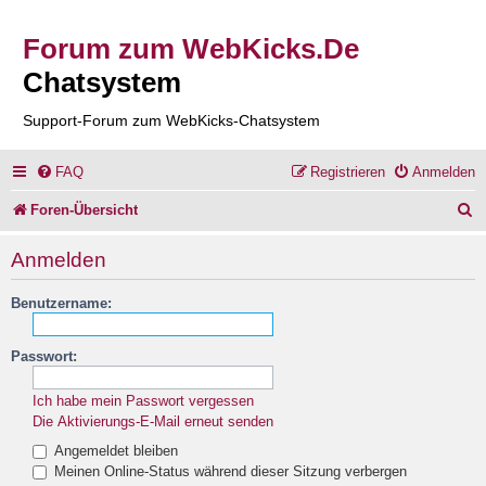
Forum zum WebKicks.De
Chatsystem
Support-Forum zum WebKicks-Chatsystem
FAQ
Registrieren
Anmelden
S
Foren-Übersicht
u
Anmelden
c
Benutzername:
h
e
Passwort:
Ich habe mein Passwort vergessen
Die Aktivierungs-E-Mail erneut senden
Angemeldet bleiben
Meinen Online-Status während dieser Sitzung verbergen