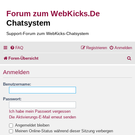
Forum zum WebKicks.De
Chatsystem
Support-Forum zum WebKicks-Chatsystem
FAQ
Registrieren
Anmelden
S
Foren-Übersicht
u
Anmelden
c
Benutzername:
h
e
Passwort:
Ich habe mein Passwort vergessen
Die Aktivierungs-E-Mail erneut senden
Angemeldet bleiben
Meinen Online-Status während dieser Sitzung verbergen