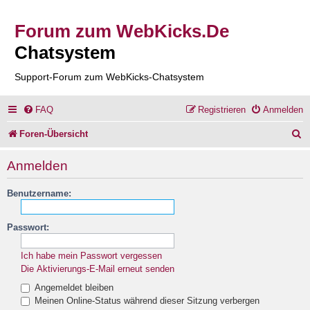
Forum zum WebKicks.De
Chatsystem
Support-Forum zum WebKicks-Chatsystem
FAQ
Registrieren
Anmelden
S
Foren-Übersicht
u
Anmelden
c
Benutzername:
h
e
Passwort:
Ich habe mein Passwort vergessen
Die Aktivierungs-E-Mail erneut senden
Angemeldet bleiben
Meinen Online-Status während dieser Sitzung verbergen