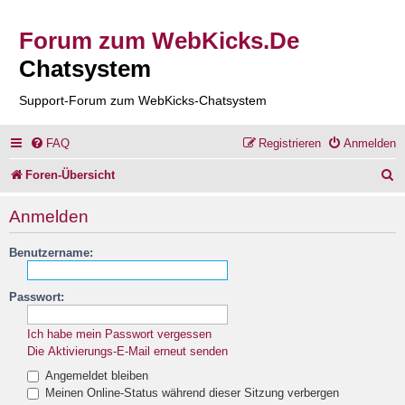
Forum zum WebKicks.De
Chatsystem
Support-Forum zum WebKicks-Chatsystem
FAQ
Registrieren
Anmelden
S
Foren-Übersicht
u
Anmelden
c
Benutzername:
h
e
Passwort:
Ich habe mein Passwort vergessen
Die Aktivierungs-E-Mail erneut senden
Angemeldet bleiben
Meinen Online-Status während dieser Sitzung verbergen