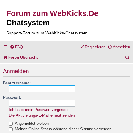
Forum zum WebKicks.De
Chatsystem
Support-Forum zum WebKicks-Chatsystem
FAQ
Registrieren
Anmelden
S
Foren-Übersicht
u
Anmelden
c
Benutzername:
h
e
Passwort:
Ich habe mein Passwort vergessen
Die Aktivierungs-E-Mail erneut senden
Angemeldet bleiben
Meinen Online-Status während dieser Sitzung verbergen