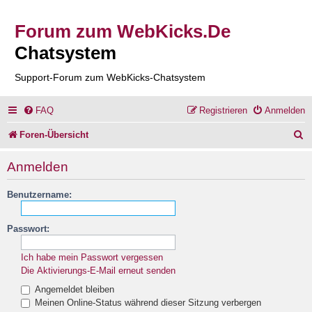
Forum zum WebKicks.De
Chatsystem
Support-Forum zum WebKicks-Chatsystem
FAQ
Registrieren
Anmelden
S
Foren-Übersicht
u
Anmelden
c
Benutzername:
h
e
Passwort:
Ich habe mein Passwort vergessen
Die Aktivierungs-E-Mail erneut senden
Angemeldet bleiben
Meinen Online-Status während dieser Sitzung verbergen