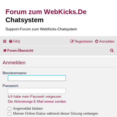
Forum zum WebKicks.De
Chatsystem
Support-Forum zum WebKicks-Chatsystem
FAQ
Registrieren
Anmelden
S
Foren-Übersicht
u
Anmelden
c
Benutzername:
h
e
Passwort:
Ich habe mein Passwort vergessen
Die Aktivierungs-E-Mail erneut senden
Angemeldet bleiben
Meinen Online-Status während dieser Sitzung verbergen