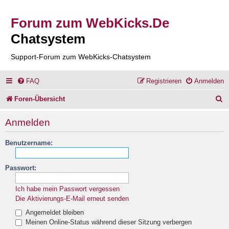
Forum zum WebKicks.De
Chatsystem
Support-Forum zum WebKicks-Chatsystem
FAQ
Registrieren
Anmelden
S
Foren-Übersicht
u
Anmelden
c
Benutzername:
h
e
Passwort:
Ich habe mein Passwort vergessen
Die Aktivierungs-E-Mail erneut senden
Angemeldet bleiben
Meinen Online-Status während dieser Sitzung verbergen