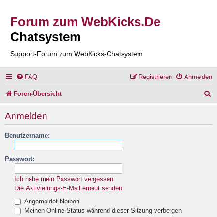
Forum zum WebKicks.De
Chatsystem
Support-Forum zum WebKicks-Chatsystem
FAQ
Registrieren
Anmelden
S
Foren-Übersicht
u
Anmelden
c
Benutzername:
h
e
Passwort:
Ich habe mein Passwort vergessen
Die Aktivierungs-E-Mail erneut senden
Angemeldet bleiben
Meinen Online-Status während dieser Sitzung verbergen