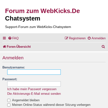
Forum zum WebKicks.De
Chatsystem
Support-Forum zum WebKicks-Chatsystem
FAQ
Registrieren
Anmelden
S
Foren-Übersicht
u
Anmelden
c
Benutzername:
h
e
Passwort:
Ich habe mein Passwort vergessen
Die Aktivierungs-E-Mail erneut senden
Angemeldet bleiben
Meinen Online-Status während dieser Sitzung verbergen