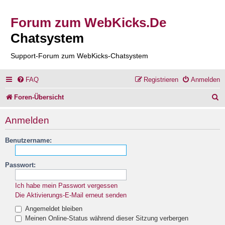
Forum zum WebKicks.De
Chatsystem
Support-Forum zum WebKicks-Chatsystem
FAQ
Registrieren
Anmelden
S
Foren-Übersicht
u
Anmelden
c
Benutzername:
h
e
Passwort:
Ich habe mein Passwort vergessen
Die Aktivierungs-E-Mail erneut senden
Angemeldet bleiben
Meinen Online-Status während dieser Sitzung verbergen