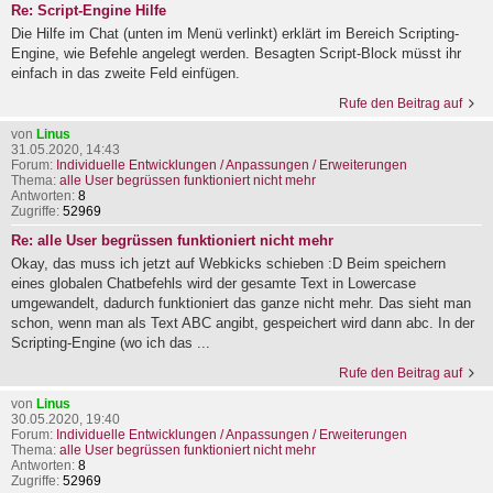
Re: Script-Engine Hilfe
Die Hilfe im Chat (unten im Menü verlinkt) erklärt im Bereich Scripting-
Engine, wie Befehle angelegt werden. Besagten Script-Block müsst ihr
einfach in das zweite Feld einfügen.
Rufe den Beitrag auf
von
Linus
31.05.2020, 14:43
Forum:
Individuelle Entwicklungen / Anpassungen / Erweiterungen
Thema:
alle User begrüssen funktioniert nicht mehr
Antworten:
8
Zugriffe:
52969
Re: alle User begrüssen funktioniert nicht mehr
Okay, das muss ich jetzt auf Webkicks schieben :D Beim speichern
eines globalen Chatbefehls wird der gesamte Text in Lowercase
umgewandelt, dadurch funktioniert das ganze nicht mehr. Das sieht man
schon, wenn man als Text ABC angibt, gespeichert wird dann abc. In der
Scripting-Engine (wo ich das ...
Rufe den Beitrag auf
von
Linus
30.05.2020, 19:40
Forum:
Individuelle Entwicklungen / Anpassungen / Erweiterungen
Thema:
alle User begrüssen funktioniert nicht mehr
Antworten:
8
Zugriffe:
52969