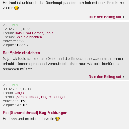
Erstmal ist unklar ob das überhaupt passiert, ich hab mit dem Projekt nix
zu tun
Rufe den Beitrag auf
von
Linus
12.02.2019, 13:25
Forum:
Bots, Chat-Games, Tools
Thema:
Spiele einrichten
Antworten:
22
Zugriffe:
122597
Re: Spiele einrichten
Naja, wkTools ist eine alte Seite und die Bindestriche waren nicht immer
erlaubt. Dementsprechend vermute ich, dass man wkTools hierfür mal
anpassen müsste.
Rufe den Beitrag auf
von
Linus
09.02.2019, 12:17
Forum:
wkQB
Thema:
[Sammelthread] Bug-Meldungen
Antworten:
158
Zugriffe:
709169
Re: [Sammelthread] Bug-Meldungen
Es kann und es ist mittlerweile