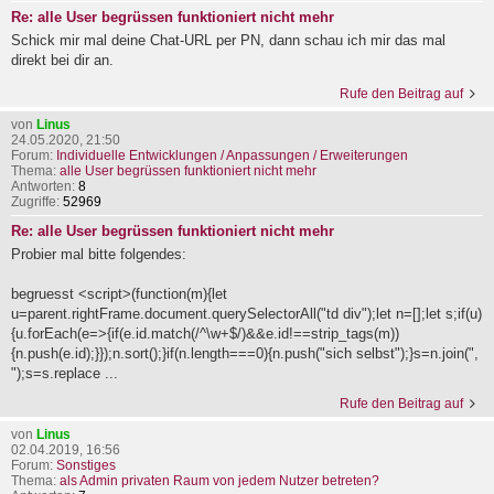
Re: alle User begrüssen funktioniert nicht mehr
Schick mir mal deine Chat-URL per PN, dann schau ich mir das mal
direkt bei dir an.
Rufe den Beitrag auf
von
Linus
24.05.2020, 21:50
Forum:
Individuelle Entwicklungen / Anpassungen / Erweiterungen
Thema:
alle User begrüssen funktioniert nicht mehr
Antworten:
8
Zugriffe:
52969
Re: alle User begrüssen funktioniert nicht mehr
Probier mal bitte folgendes:
begruesst <script>(function(m){let
u=parent.rightFrame.document.querySelectorAll("td div");let n=[];let s;if(u)
{u.forEach(e=>{if(e.id.match(/^\w+$/)&&e.id!==strip_tags(m))
{n.push(e.id);}});n.sort();}if(n.length===0){n.push("sich selbst");}s=n.join(",
");s=s.replace ...
Rufe den Beitrag auf
von
Linus
02.04.2019, 16:56
Forum:
Sonstiges
Thema:
als Admin privaten Raum von jedem Nutzer betreten?