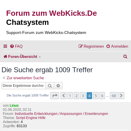
Forum zum WebKicks.De
Chatsystem
Support-Forum zum WebKicks-Chatsystem
FAQ
Registrieren
Anmelden
S
Foren-Übersicht
u
Die Suche ergab 1009 Treffer
c
Zur erweiterten Suche
h
Suche
Erweiterte Suche
e
Seite
4
von
68
1
2
3
4
5
6
68
Vorherige
Nä
Die Suche ergab 1009 Treffer
…
von
Linus
01.06.2020, 02:11
Forum:
Individuelle Entwicklungen / Anpassungen / Erweiterungen
Thema:
Script-Engine Hilfe
Antworten:
4
Zugriffe:
83133