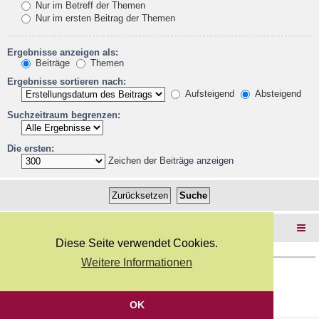
Nur im Betreff der Themen
Nur im ersten Beitrag der Themen
Ergebnisse anzeigen als:
Beiträge
Themen
Ergebnisse sortieren nach:
Aufsteigend
Absteigend
Suchzeitraum begrenzen:
Die ersten:
Zeichen der Beiträge anzeigen
Foren-Übersicht
Diese Seite verwendet Cookies.
Weitere Informationen
Copyright Webkicks.de |
Impressum
|
AGB
|
Datenschutz
Powered by
phpBB
® Forum Software © phpBB Limited
Deutsche Übersetzung durch
phpBB.de
OK