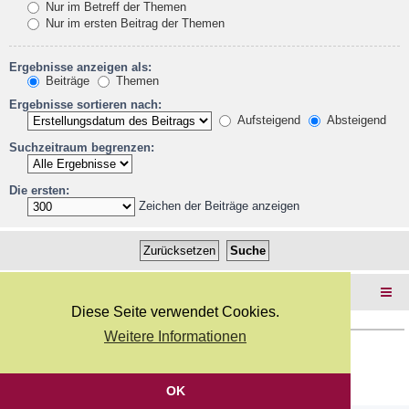
Nur im Betreff der Themen
Nur im ersten Beitrag der Themen
Ergebnisse anzeigen als:
Beiträge
Themen
Ergebnisse sortieren nach:
Aufsteigend
Absteigend
Suchzeitraum begrenzen:
Die ersten:
Zeichen der Beiträge anzeigen
Foren-Übersicht
Diese Seite verwendet Cookies.
Weitere Informationen
Copyright Webkicks.de |
Impressum
|
AGB
|
Datenschutz
Powered by
phpBB
® Forum Software © phpBB Limited
Deutsche Übersetzung durch
phpBB.de
OK