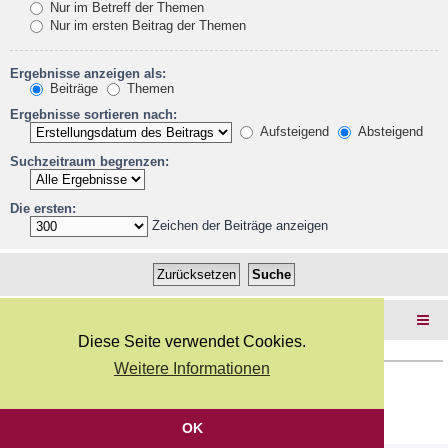
Nur im Betreff der Themen
Nur im ersten Beitrag der Themen
Ergebnisse anzeigen als:
Beiträge
Themen
Ergebnisse sortieren nach:
Aufsteigend
Absteigend
Suchzeitraum begrenzen:
Die ersten:
Zeichen der Beiträge anzeigen
Foren-Übersicht
Diese Seite verwendet Cookies.
Weitere Informationen
Copyright Webkicks.de |
Impressum
|
AGB
|
Datenschutz
Powered by
phpBB
® Forum Software © phpBB Limited
Deutsche Übersetzung durch
phpBB.de
OK