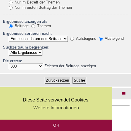
Nur im Betreff der Themen
Nur im ersten Beitrag der Themen
Ergebnisse anzeigen als:
Beiträge
Themen
Ergebnisse sortieren nach:
Aufsteigend
Absteigend
Suchzeitraum begrenzen:
Die ersten:
Zeichen der Beiträge anzeigen
Foren-Übersicht
Diese Seite verwendet Cookies.
Weitere Informationen
Copyright Webkicks.de |
Impressum
|
AGB
|
Datenschutz
Powered by
phpBB
® Forum Software © phpBB Limited
Deutsche Übersetzung durch
phpBB.de
OK