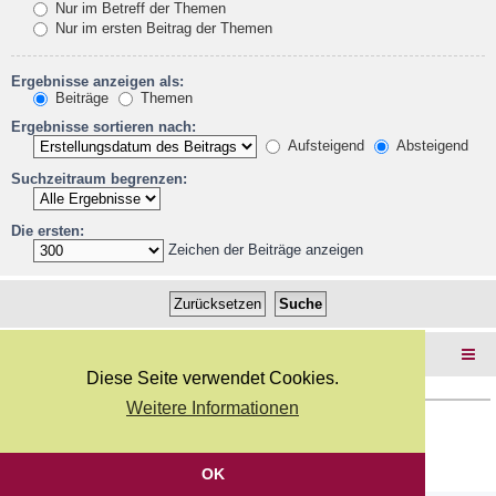
Nur im Betreff der Themen
Nur im ersten Beitrag der Themen
Ergebnisse anzeigen als:
Beiträge
Themen
Ergebnisse sortieren nach:
Aufsteigend
Absteigend
Suchzeitraum begrenzen:
Die ersten:
Zeichen der Beiträge anzeigen
Foren-Übersicht
Diese Seite verwendet Cookies.
Weitere Informationen
Copyright Webkicks.de |
Impressum
|
AGB
|
Datenschutz
Powered by
phpBB
® Forum Software © phpBB Limited
Deutsche Übersetzung durch
phpBB.de
OK