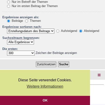
Nur im Betreff der Themen
Nur im ersten Beitrag der Themen
Ergebnisse anzeigen als:
Beiträge
Themen
Ergebnisse sortieren nach:
Aufsteigend
Absteigend
Suchzeitraum begrenzen:
Die ersten:
Zeichen der Beiträge anzeigen
Foren-Übersicht
Diese Seite verwendet Cookies.
Weitere Informationen
Copyright Webkicks.de |
Impressum
|
AGB
|
Datenschutz
Powered by
phpBB
® Forum Software © phpBB Limited
Deutsche Übersetzung durch
phpBB.de
OK