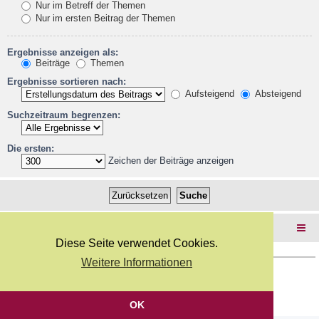
Nur im Betreff der Themen
Nur im ersten Beitrag der Themen
Ergebnisse anzeigen als:
Beiträge
Themen
Ergebnisse sortieren nach:
Aufsteigend
Absteigend
Suchzeitraum begrenzen:
Die ersten:
Zeichen der Beiträge anzeigen
Foren-Übersicht
Diese Seite verwendet Cookies.
Weitere Informationen
Copyright Webkicks.de |
Impressum
|
AGB
|
Datenschutz
Powered by
phpBB
® Forum Software © phpBB Limited
Deutsche Übersetzung durch
phpBB.de
OK