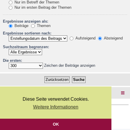
Nur im Betreff der Themen
Nur im ersten Beitrag der Themen
Ergebnisse anzeigen als:
Beiträge
Themen
Ergebnisse sortieren nach:
Aufsteigend
Absteigend
Suchzeitraum begrenzen:
Die ersten:
Zeichen der Beiträge anzeigen
Foren-Übersicht
Diese Seite verwendet Cookies.
Weitere Informationen
Copyright Webkicks.de |
Impressum
|
AGB
|
Datenschutz
Powered by
phpBB
® Forum Software © phpBB Limited
Deutsche Übersetzung durch
phpBB.de
OK