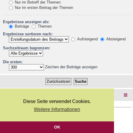
Nur im Betreff der Themen
Nur im ersten Beitrag der Themen
Ergebnisse anzeigen als:
Beiträge
Themen
Ergebnisse sortieren nach:
Aufsteigend
Absteigend
Suchzeitraum begrenzen:
Die ersten:
Zeichen der Beiträge anzeigen
Foren-Übersicht
Diese Seite verwendet Cookies.
Weitere Informationen
Copyright Webkicks.de |
Impressum
|
AGB
|
Datenschutz
Powered by
phpBB
® Forum Software © phpBB Limited
Deutsche Übersetzung durch
phpBB.de
OK