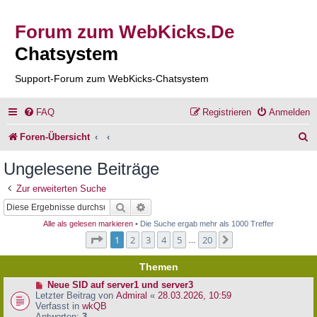
Forum zum WebKicks.De
Chatsystem
Support-Forum zum WebKicks-Chatsystem
FAQ
Registrieren
Anmelden
S
Foren-Übersicht
u
Ungelesene Beiträge
c
Zur erweiterten Suche
h
Suche
Erweiterte Suche
e
Alle als gelesen markieren
• Die Suche ergab mehr als 1000 Treffer
Seite
1
von
20
1
2
3
4
5
20
Nächste
…
Themen
N
Neue SID auf server1 und server3
e
Letzter Beitrag von
Admiral
«
28.03.2026, 10:59
u
Verfasst in
wkQB
e
Antworten:
3