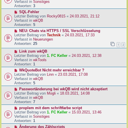
u
Verfasst in
Sonstiges
i
e
Antworten:
3
t
r
N
SQL-Fehler
r
B
e
Letzter Beitrag von
Rocky0815
«
24.03.2021, 21:12
a
e
u
Verfasst in
wkQB
g
i
e
Antworten:
5
t
r
N
NEU: Chats via HTTPS / SSL Verschlüsselung
r
B
e
Letzter Beitrag von
Technik
«
24.03.2021, 17:33
a
e
u
Verfasst in
Neuerungen
g
i
e
Antworten:
25
1
2
t
r
r
N
Link zum wkQB
B
a
e
Letzter Beitrag von
1. FC Keller
«
24.03.2021, 12:38
e
g
u
Verfasst in
wkTools
i
e
Antworten:
1
t
r
r
N
WkQuoteBot Nicht mehr erreichbar ?
B
a
e
Letzter Beitrag von
Linn
«
23.03.2021, 17:08
e
g
u
Verfasst in
wkQB
i
e
Antworten:
5
t
r
N
Passwortänderung bei wkQB wird nicht akzeptiert
r
B
e
Letzter Beitrag von
Mogli
«
18.03.2021, 14:08
a
e
u
Verfasst in
wkQB
g
i
e
Antworten:
7
t
r
N
proplem mit dem schriftfarbe script
r
B
e
Letzter Beitrag von
1. FC Keller
«
15.03.2021, 13:46
a
e
u
Verfasst in
Sonstiges
g
i
e
Antworten:
1
t
r
N
Änderung des Zählscripts
r