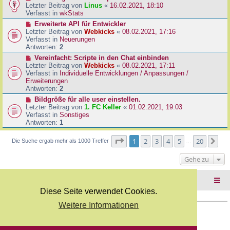
B
e
Letzter Beitrag von
Linus
«
16.02.2021, 18:10
a
e
u
Verfasst in
wkStats
g
i
e
N
Erweiterte API für Entwickler
t
r
e
Letzter Beitrag von
Webkicks
«
08.02.2021, 17:16
r
B
u
Verfasst in
Neuerungen
a
e
e
Antworten:
2
g
i
r
N
Vereinfacht: Scripte in den Chat einbinden
t
B
e
Letzter Beitrag von
Webkicks
«
08.02.2021, 17:11
r
e
u
Verfasst in
Individuelle Entwicklungen / Anpassungen /
a
i
e
Erweiterungen
g
t
r
Antworten:
2
r
B
N
Bildgröße für alle user einstellen.
a
e
e
Letzter Beitrag von
1. FC Keller
«
01.02.2021, 19:03
g
i
u
Verfasst in
Sonstiges
t
e
Antworten:
1
r
r
a
B
Seite
1
von
20
1
2
3
4
5
20
Nä
Die Suche ergab mehr als 1000 Treffer
g
…
e
i
Gehe zu
t
r
a
Foren-Übersicht
g
Diese Seite verwendet Cookies.
Weitere Informationen
Copyright Webkicks.de |
Impressum
|
AGB
|
Datenschutz
Powered by
phpBB
® Forum Software © phpBB Limited
Deutsche Übersetzung durch
phpBB.de