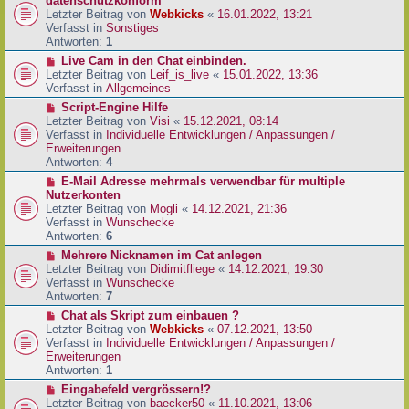
datenschutzkonform
a
B
u
Letzter Beitrag von
Webkicks
«
16.01.2022, 13:21
g
e
e
Verfasst in
Sonstiges
i
r
Antworten:
1
t
B
N
Live Cam in den Chat einbinden.
r
e
e
Letzter Beitrag von
Leif_is_live
«
15.01.2022, 13:36
a
i
u
Verfasst in
Allgemeines
g
t
e
N
Script-Engine Hilfe
r
r
e
Letzter Beitrag von
Visi
«
15.12.2021, 08:14
a
B
u
Verfasst in
Individuelle Entwicklungen / Anpassungen /
g
e
e
Erweiterungen
i
r
Antworten:
4
t
B
N
E-Mail Adresse mehrmals verwendbar für multiple
r
e
e
Nutzerkonten
a
i
u
Letzter Beitrag von
Mogli
«
14.12.2021, 21:36
g
t
e
Verfasst in
Wunschecke
r
r
Antworten:
6
a
B
N
Mehrere Nicknamen im Cat anlegen
g
e
e
Letzter Beitrag von
Didimitfliege
«
14.12.2021, 19:30
i
u
Verfasst in
Wunschecke
t
e
Antworten:
7
r
r
N
Chat als Skript zum einbauen ?
a
B
e
Letzter Beitrag von
Webkicks
«
07.12.2021, 13:50
g
e
u
Verfasst in
Individuelle Entwicklungen / Anpassungen /
i
e
Erweiterungen
t
r
Antworten:
1
r
B
N
Eingabefeld vergrössern!?
a
e
e
Letzter Beitrag von
baecker50
«
11.10.2021, 13:06
g