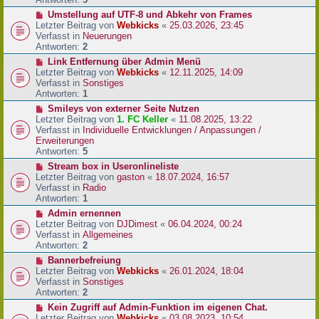
r
N
Umstellung auf UTF-8 und Abkehr von Frames
B
e
Letzter Beitrag von
Webkicks
«
25.03.2026, 23:45
e
u
Verfasst in
Neuerungen
i
e
Antworten:
2
t
r
N
Link Entfernung über Admin Menü
r
B
e
Letzter Beitrag von
Webkicks
«
12.11.2025, 14:09
a
e
u
Verfasst in
Sonstiges
g
i
e
Antworten:
1
t
r
N
Smileys von externer Seite Nutzen
r
B
e
Letzter Beitrag von
1. FC Keller
«
11.08.2025, 13:22
a
e
u
Verfasst in
Individuelle Entwicklungen / Anpassungen /
g
i
e
Erweiterungen
t
r
Antworten:
5
r
B
N
Stream box in Useronlineliste
a
e
e
Letzter Beitrag von
gaston
«
18.07.2024, 16:57
g
i
u
Verfasst in
Radio
t
e
Antworten:
1
r
r
N
Admin ernennen
a
B
e
Letzter Beitrag von
DJDimest
«
06.04.2024, 00:24
g
e
u
Verfasst in
Allgemeines
i
e
Antworten:
2
t
r
N
Bannerbefreiung
r
B
e
Letzter Beitrag von
Webkicks
«
26.01.2024, 18:04
a
e
u
Verfasst in
Sonstiges
g
i
e
Antworten:
2
t
r
N
Kein Zugriff auf Admin-Funktion im eigenen Chat.
r
B
e
Letzter Beitrag von
Webkicks
«
03.08.2023, 10:54