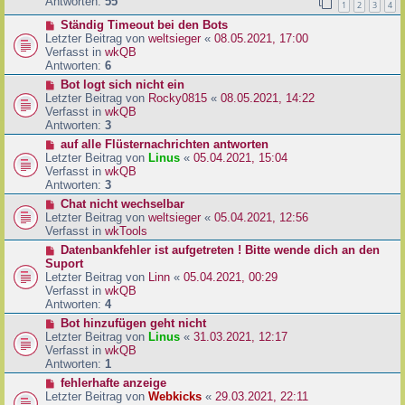
e
Antworten:
55
1
2
3
4
r
r
a
N
Ständig Timeout bei den Bots
B
g
e
Letzter Beitrag von
weltsieger
«
08.05.2021, 17:00
e
u
Verfasst in
wkQB
i
e
Antworten:
6
t
r
r
N
Bot logt sich nicht ein
B
a
e
Letzter Beitrag von
Rocky0815
«
08.05.2021, 14:22
e
g
u
Verfasst in
wkQB
i
e
Antworten:
3
t
r
N
auf alle Flüsternachrichten antworten
r
B
e
Letzter Beitrag von
Linus
«
05.04.2021, 15:04
a
e
u
Verfasst in
wkQB
g
i
e
Antworten:
3
t
r
N
Chat nicht wechselbar
r
B
e
Letzter Beitrag von
weltsieger
«
05.04.2021, 12:56
a
e
u
Verfasst in
wkTools
g
i
e
N
Datenbankfehler ist aufgetreten ! Bitte wende dich an den
t
r
e
Suport
r
B
u
Letzter Beitrag von
Linn
«
05.04.2021, 00:29
a
e
e
Verfasst in
wkQB
g
i
r
Antworten:
4
t
B
N
Bot hinzufügen geht nicht
r
e
e
Letzter Beitrag von
Linus
«
31.03.2021, 12:17
a
i
u
Verfasst in
wkQB
g
t
e
Antworten:
1
r
r
N
fehlerhafte anzeige
a
B
e
Letzter Beitrag von
Webkicks
«
29.03.2021, 22:11
g
e