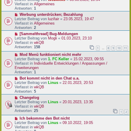
a
e
u
Verfasst in
Allgemeines
g
i
e
Antworten:
1
t
r
N
Werbung unterdrücken; Bezahlung
r
B
e
Letzter Beitrag von
luzifair
«
23.05.2023, 19:47
a
e
u
Verfasst in
Allgemeines
g
i
e
Antworten:
2
t
r
N
[Sammelthread] Bug-Meldungen
r
B
e
Letzter Beitrag von
Mogli
«
01.03.2023, 23:10
a
e
u
Verfasst in
wkQB
g
i
e
Antworten:
158
1
8
9
10
11
…
t
r
r
N
Mod Menü funktioniert nicht mehr
B
a
e
Letzter Beitrag von
1. FC Keller
«
15.02.2023, 09:55
e
g
u
Verfasst in
Individuelle Entwicklungen / Anpassungen /
i
e
Erweiterungen
t
r
Antworten:
1
r
B
a
N
Bot kommt nicht in den Chat u.a.
e
g
e
Letzter Beitrag von
Linus
«
22.01.2023, 20:53
i
u
Verfasst in
wkQB
t
e
Antworten:
5
r
r
N
Changelog
a
B
e
Letzter Beitrag von
Linus
«
20.01.2023, 13:35
g
e
u
Verfasst in
wkQB
i
e
Antworten:
25
1
2
t
r
r
N
Ich bekomme den Bot nicht
B
a
e
Letzter Beitrag von
Linus
«
09.10.2022, 19:05
e
g
u
Verfasst in
wkQB
i