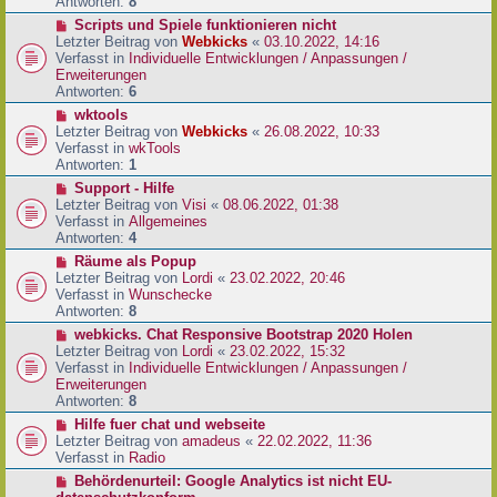
e
Antworten:
8
t
r
r
N
Scripts und Spiele funktionieren nicht
B
a
e
Letzter Beitrag von
Webkicks
«
03.10.2022, 14:16
e
g
u
Verfasst in
Individuelle Entwicklungen / Anpassungen /
i
e
Erweiterungen
t
r
Antworten:
6
r
B
N
wktools
a
e
e
Letzter Beitrag von
Webkicks
«
26.08.2022, 10:33
g
i
u
Verfasst in
wkTools
t
e
Antworten:
1
r
r
N
Support - Hilfe
a
B
e
Letzter Beitrag von
Visi
«
08.06.2022, 01:38
g
e
u
Verfasst in
Allgemeines
i
e
Antworten:
4
t
r
N
Räume als Popup
r
B
e
Letzter Beitrag von
Lordi
«
23.02.2022, 20:46
a
e
u
Verfasst in
Wunschecke
g
i
e
Antworten:
8
t
r
N
webkicks. Chat Responsive Bootstrap 2020 Holen
r
B
e
Letzter Beitrag von
Lordi
«
23.02.2022, 15:32
a
e
u
Verfasst in
Individuelle Entwicklungen / Anpassungen /
g
i
e
Erweiterungen
t
r
Antworten:
8
r
B
N
Hilfe fuer chat und webseite
a
e
e
Letzter Beitrag von
amadeus
«
22.02.2022, 11:36
g
i
u
Verfasst in
Radio
t
e
N
Behördenurteil: Google Analytics ist nicht EU-
r
r
e