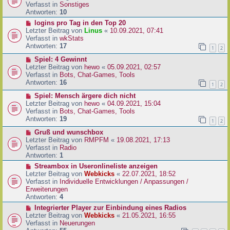
i
u
Verfasst in
Sonstiges
t
e
Antworten:
10
r
r
N
logins pro Tag in den Top 20
a
B
e
Letzter Beitrag von
Linus
«
10.09.2021, 07:41
g
e
u
Verfasst in
wkStats
i
e
Antworten:
17
1
2
t
r
r
N
Spiel: 4 Gewinnt
B
a
e
Letzter Beitrag von
hewo
«
05.09.2021, 02:57
e
g
u
Verfasst in
Bots, Chat-Games, Tools
i
e
Antworten:
16
t
1
2
r
r
N
Spiel: Mensch ärgere dich nicht
B
a
e
Letzter Beitrag von
hewo
«
04.09.2021, 15:04
e
g
u
Verfasst in
Bots, Chat-Games, Tools
i
e
Antworten:
19
t
1
2
r
r
N
Gruß und wunschbox
B
a
e
Letzter Beitrag von
RMPFM
«
19.08.2021, 17:13
e
g
u
Verfasst in
Radio
i
e
Antworten:
1
t
r
r
N
Streambox in Useronlineliste anzeigen
B
a
e
Letzter Beitrag von
Webkicks
«
22.07.2021, 18:52
e
g
u
Verfasst in
Individuelle Entwicklungen / Anpassungen /
i
e
Erweiterungen
t
r
Antworten:
4
r
B
N
Integrierter Player zur Einbindung eines Radios
a
e
e
Letzter Beitrag von
Webkicks
«
21.05.2021, 16:55
g
i
u
Verfasst in
Neuerungen
t