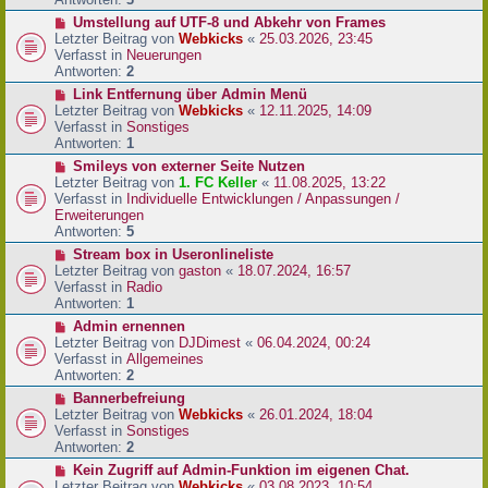
r
N
Umstellung auf UTF-8 und Abkehr von Frames
B
e
Letzter Beitrag von
Webkicks
«
25.03.2026, 23:45
e
u
Verfasst in
Neuerungen
i
e
Antworten:
2
t
r
N
Link Entfernung über Admin Menü
r
B
e
Letzter Beitrag von
Webkicks
«
12.11.2025, 14:09
a
e
u
Verfasst in
Sonstiges
g
i
e
Antworten:
1
t
r
N
Smileys von externer Seite Nutzen
r
B
e
Letzter Beitrag von
1. FC Keller
«
11.08.2025, 13:22
a
e
u
Verfasst in
Individuelle Entwicklungen / Anpassungen /
g
i
e
Erweiterungen
t
r
Antworten:
5
r
B
N
Stream box in Useronlineliste
a
e
e
Letzter Beitrag von
gaston
«
18.07.2024, 16:57
g
i
u
Verfasst in
Radio
t
e
Antworten:
1
r
r
N
Admin ernennen
a
B
e
Letzter Beitrag von
DJDimest
«
06.04.2024, 00:24
g
e
u
Verfasst in
Allgemeines
i
e
Antworten:
2
t
r
N
Bannerbefreiung
r
B
e
Letzter Beitrag von
Webkicks
«
26.01.2024, 18:04
a
e
u
Verfasst in
Sonstiges
g
i
e
Antworten:
2
t
r
N
Kein Zugriff auf Admin-Funktion im eigenen Chat.
r
B
e
Letzter Beitrag von
Webkicks
«
03.08.2023, 10:54