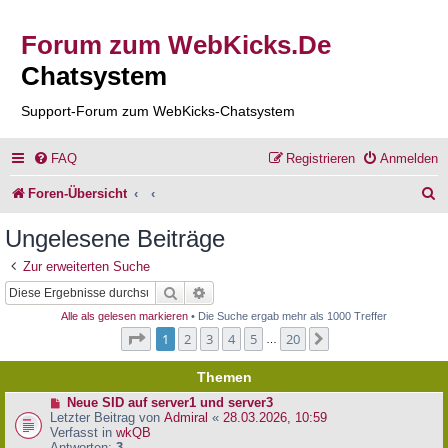
Forum zum WebKicks.De
Chatsystem
Support-Forum zum WebKicks-Chatsystem
FAQ
Registrieren
Anmelden
S
Foren-Übersicht
u
Ungelesene Beiträge
c
Zur erweiterten Suche
h
Suche
Erweiterte Suche
e
Alle als gelesen markieren
• Die Suche ergab mehr als 1000 Treffer
Seite
1
von
20
1
2
3
4
5
20
Nächste
…
Themen
N
Neue SID auf server1 und server3
e
Letzter Beitrag von
Admiral
«
28.03.2026, 10:59
u
Verfasst in
wkQB
e
Antworten:
3