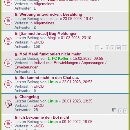
a
e
u
Verfasst in
Allgemeines
g
i
e
Antworten:
1
t
r
N
Werbung unterdrücken; Bezahlung
r
B
e
Letzter Beitrag von
luzifair
«
23.05.2023, 19:47
a
e
u
Verfasst in
Allgemeines
g
i
e
Antworten:
2
t
r
N
[Sammelthread] Bug-Meldungen
r
B
e
Letzter Beitrag von
Mogli
«
01.03.2023, 23:10
a
e
u
Verfasst in
wkQB
g
i
e
Antworten:
158
1
8
9
10
11
…
t
r
r
N
Mod Menü funktioniert nicht mehr
B
a
e
Letzter Beitrag von
1. FC Keller
«
15.02.2023, 09:55
e
g
u
Verfasst in
Individuelle Entwicklungen / Anpassungen /
i
e
Erweiterungen
t
r
Antworten:
1
r
B
a
N
Bot kommt nicht in den Chat u.a.
e
g
e
Letzter Beitrag von
Linus
«
22.01.2023, 20:53
i
u
Verfasst in
wkQB
t
e
Antworten:
5
r
r
N
Changelog
a
B
e
Letzter Beitrag von
Linus
«
20.01.2023, 13:35
g
e
u
Verfasst in
wkQB
i
e
Antworten:
25
1
2
t
r
r
N
Ich bekomme den Bot nicht
B
a
e
Letzter Beitrag von
Linus
«
09.10.2022, 19:05
e
g
u
Verfasst in
wkQB
i