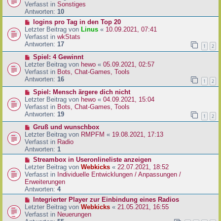
i
u
Verfasst in
Sonstiges
t
e
Antworten:
10
r
r
N
logins pro Tag in den Top 20
a
B
e
Letzter Beitrag von
Linus
«
10.09.2021, 07:41
g
e
u
Verfasst in
wkStats
i
e
Antworten:
17
1
2
t
r
r
N
Spiel: 4 Gewinnt
B
a
e
Letzter Beitrag von
hewo
«
05.09.2021, 02:57
e
g
u
Verfasst in
Bots, Chat-Games, Tools
i
e
Antworten:
16
t
1
2
r
r
N
Spiel: Mensch ärgere dich nicht
B
a
e
Letzter Beitrag von
hewo
«
04.09.2021, 15:04
e
g
u
Verfasst in
Bots, Chat-Games, Tools
i
e
Antworten:
19
t
1
2
r
r
N
Gruß und wunschbox
B
a
e
Letzter Beitrag von
RMPFM
«
19.08.2021, 17:13
e
g
u
Verfasst in
Radio
i
e
Antworten:
1
t
r
r
N
Streambox in Useronlineliste anzeigen
B
a
e
Letzter Beitrag von
Webkicks
«
22.07.2021, 18:52
e
g
u
Verfasst in
Individuelle Entwicklungen / Anpassungen /
i
e
Erweiterungen
t
r
Antworten:
4
r
B
N
Integrierter Player zur Einbindung eines Radios
a
e
e
Letzter Beitrag von
Webkicks
«
21.05.2021, 16:55
g
i
u
Verfasst in
Neuerungen
t