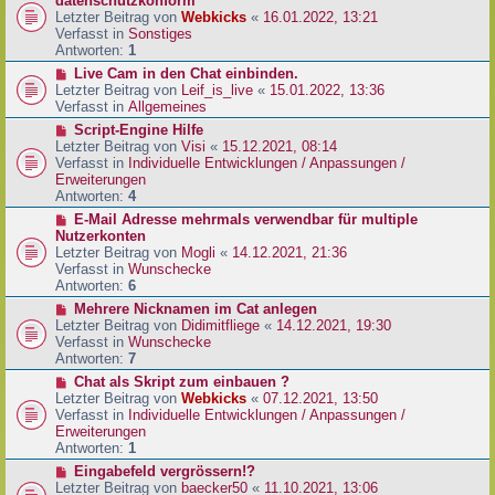
datenschutzkonform
a
B
u
Letzter Beitrag von
Webkicks
«
16.01.2022, 13:21
g
e
e
Verfasst in
Sonstiges
i
r
Antworten:
1
t
B
N
Live Cam in den Chat einbinden.
r
e
e
Letzter Beitrag von
Leif_is_live
«
15.01.2022, 13:36
a
i
u
Verfasst in
Allgemeines
g
t
e
N
Script-Engine Hilfe
r
r
e
Letzter Beitrag von
Visi
«
15.12.2021, 08:14
a
B
u
Verfasst in
Individuelle Entwicklungen / Anpassungen /
g
e
e
Erweiterungen
i
r
Antworten:
4
t
B
N
E-Mail Adresse mehrmals verwendbar für multiple
r
e
e
Nutzerkonten
a
i
u
Letzter Beitrag von
Mogli
«
14.12.2021, 21:36
g
t
e
Verfasst in
Wunschecke
r
r
Antworten:
6
a
B
N
Mehrere Nicknamen im Cat anlegen
g
e
e
Letzter Beitrag von
Didimitfliege
«
14.12.2021, 19:30
i
u
Verfasst in
Wunschecke
t
e
Antworten:
7
r
r
N
Chat als Skript zum einbauen ?
a
B
e
Letzter Beitrag von
Webkicks
«
07.12.2021, 13:50
g
e
u
Verfasst in
Individuelle Entwicklungen / Anpassungen /
i
e
Erweiterungen
t
r
Antworten:
1
r
B
N
Eingabefeld vergrössern!?
a
e
e
Letzter Beitrag von
baecker50
«
11.10.2021, 13:06
g