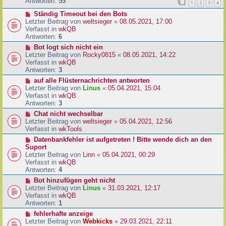
e
Antworten:
55
1
2
3
4
r
r
a
N
Ständig Timeout bei den Bots
B
g
e
Letzter Beitrag von
weltsieger
«
08.05.2021, 17:00
e
u
Verfasst in
wkQB
i
e
Antworten:
6
t
r
r
N
Bot logt sich nicht ein
B
a
e
Letzter Beitrag von
Rocky0815
«
08.05.2021, 14:22
e
g
u
Verfasst in
wkQB
i
e
Antworten:
3
t
r
N
auf alle Flüsternachrichten antworten
r
B
e
Letzter Beitrag von
Linus
«
05.04.2021, 15:04
a
e
u
Verfasst in
wkQB
g
i
e
Antworten:
3
t
r
N
Chat nicht wechselbar
r
B
e
Letzter Beitrag von
weltsieger
«
05.04.2021, 12:56
a
e
u
Verfasst in
wkTools
g
i
e
N
Datenbankfehler ist aufgetreten ! Bitte wende dich an den
t
r
e
Suport
r
B
u
Letzter Beitrag von
Linn
«
05.04.2021, 00:29
a
e
e
Verfasst in
wkQB
g
i
r
Antworten:
4
t
B
N
Bot hinzufügen geht nicht
r
e
e
Letzter Beitrag von
Linus
«
31.03.2021, 12:17
a
i
u
Verfasst in
wkQB
g
t
e
Antworten:
1
r
r
N
fehlerhafte anzeige
a
B
e
Letzter Beitrag von
Webkicks
«
29.03.2021, 22:11
g
e