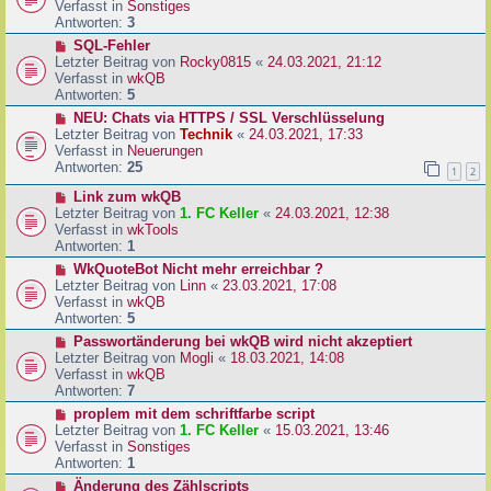
u
Verfasst in
Sonstiges
i
e
Antworten:
3
t
r
N
SQL-Fehler
r
B
e
Letzter Beitrag von
Rocky0815
«
24.03.2021, 21:12
a
e
u
Verfasst in
wkQB
g
i
e
Antworten:
5
t
r
N
NEU: Chats via HTTPS / SSL Verschlüsselung
r
B
e
Letzter Beitrag von
Technik
«
24.03.2021, 17:33
a
e
u
Verfasst in
Neuerungen
g
i
e
Antworten:
25
1
2
t
r
r
N
Link zum wkQB
B
a
e
Letzter Beitrag von
1. FC Keller
«
24.03.2021, 12:38
e
g
u
Verfasst in
wkTools
i
e
Antworten:
1
t
r
r
N
WkQuoteBot Nicht mehr erreichbar ?
B
a
e
Letzter Beitrag von
Linn
«
23.03.2021, 17:08
e
g
u
Verfasst in
wkQB
i
e
Antworten:
5
t
r
N
Passwortänderung bei wkQB wird nicht akzeptiert
r
B
e
Letzter Beitrag von
Mogli
«
18.03.2021, 14:08
a
e
u
Verfasst in
wkQB
g
i
e
Antworten:
7
t
r
N
proplem mit dem schriftfarbe script
r
B
e
Letzter Beitrag von
1. FC Keller
«
15.03.2021, 13:46
a
e
u
Verfasst in
Sonstiges
g
i
e
Antworten:
1
t
r
N
Änderung des Zählscripts
r