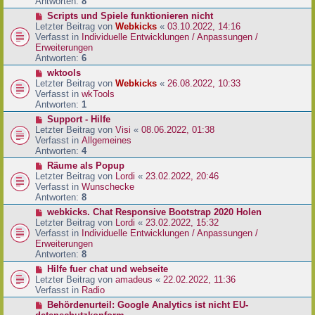
e
Antworten:
8
t
r
r
N
Scripts und Spiele funktionieren nicht
B
a
e
Letzter Beitrag von
Webkicks
«
03.10.2022, 14:16
e
g
u
Verfasst in
Individuelle Entwicklungen / Anpassungen /
i
e
Erweiterungen
t
r
Antworten:
6
r
B
N
wktools
a
e
e
Letzter Beitrag von
Webkicks
«
26.08.2022, 10:33
g
i
u
Verfasst in
wkTools
t
e
Antworten:
1
r
r
N
Support - Hilfe
a
B
e
Letzter Beitrag von
Visi
«
08.06.2022, 01:38
g
e
u
Verfasst in
Allgemeines
i
e
Antworten:
4
t
r
N
Räume als Popup
r
B
e
Letzter Beitrag von
Lordi
«
23.02.2022, 20:46
a
e
u
Verfasst in
Wunschecke
g
i
e
Antworten:
8
t
r
N
webkicks. Chat Responsive Bootstrap 2020 Holen
r
B
e
Letzter Beitrag von
Lordi
«
23.02.2022, 15:32
a
e
u
Verfasst in
Individuelle Entwicklungen / Anpassungen /
g
i
e
Erweiterungen
t
r
Antworten:
8
r
B
N
Hilfe fuer chat und webseite
a
e
e
Letzter Beitrag von
amadeus
«
22.02.2022, 11:36
g
i
u
Verfasst in
Radio
t
e
N
Behördenurteil: Google Analytics ist nicht EU-
r
r
e