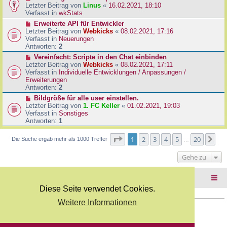
B
e
Letzter Beitrag von
Linus
«
16.02.2021, 18:10
a
e
u
Verfasst in
wkStats
g
i
e
N
Erweiterte API für Entwickler
t
r
e
Letzter Beitrag von
Webkicks
«
08.02.2021, 17:16
r
B
u
Verfasst in
Neuerungen
a
e
e
Antworten:
2
g
i
r
N
Vereinfacht: Scripte in den Chat einbinden
t
B
e
Letzter Beitrag von
Webkicks
«
08.02.2021, 17:11
r
e
u
Verfasst in
Individuelle Entwicklungen / Anpassungen /
a
i
e
Erweiterungen
g
t
r
Antworten:
2
r
B
N
Bildgröße für alle user einstellen.
a
e
e
Letzter Beitrag von
1. FC Keller
«
01.02.2021, 19:03
g
i
u
Verfasst in
Sonstiges
t
e
Antworten:
1
r
r
a
B
Seite
1
von
20
1
2
3
4
5
20
Nä
Die Suche ergab mehr als 1000 Treffer
g
…
e
i
Gehe zu
t
r
a
Foren-Übersicht
g
Diese Seite verwendet Cookies.
Weitere Informationen
Copyright Webkicks.de |
Impressum
|
AGB
|
Datenschutz
Powered by
phpBB
® Forum Software © phpBB Limited
Deutsche Übersetzung durch
phpBB.de