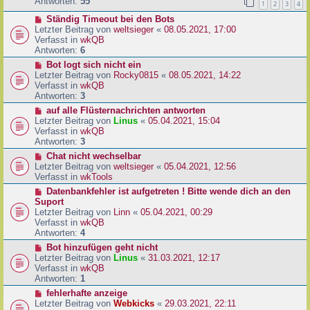
e
Antworten:
55
1
2
3
4
r
r
a
N
Ständig Timeout bei den Bots
B
g
e
Letzter Beitrag von
weltsieger
«
08.05.2021, 17:00
e
u
Verfasst in
wkQB
i
e
Antworten:
6
t
r
r
N
Bot logt sich nicht ein
B
a
e
Letzter Beitrag von
Rocky0815
«
08.05.2021, 14:22
e
g
u
Verfasst in
wkQB
i
e
Antworten:
3
t
r
N
auf alle Flüsternachrichten antworten
r
B
e
Letzter Beitrag von
Linus
«
05.04.2021, 15:04
a
e
u
Verfasst in
wkQB
g
i
e
Antworten:
3
t
r
N
Chat nicht wechselbar
r
B
e
Letzter Beitrag von
weltsieger
«
05.04.2021, 12:56
a
e
u
Verfasst in
wkTools
g
i
e
N
Datenbankfehler ist aufgetreten ! Bitte wende dich an den
t
r
e
Suport
r
B
u
Letzter Beitrag von
Linn
«
05.04.2021, 00:29
a
e
e
Verfasst in
wkQB
g
i
r
Antworten:
4
t
B
N
Bot hinzufügen geht nicht
r
e
e
Letzter Beitrag von
Linus
«
31.03.2021, 12:17
a
i
u
Verfasst in
wkQB
g
t
e
Antworten:
1
r
r
N
fehlerhafte anzeige
a
B
e
Letzter Beitrag von
Webkicks
«
29.03.2021, 22:11
g
e