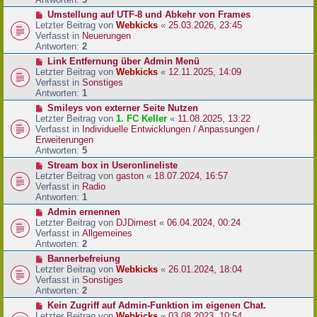
r
N
Umstellung auf UTF-8 und Abkehr von Frames
B
e
Letzter Beitrag von
Webkicks
«
25.03.2026, 23:45
e
u
Verfasst in
Neuerungen
i
e
Antworten:
2
t
r
N
Link Entfernung über Admin Menü
r
B
e
Letzter Beitrag von
Webkicks
«
12.11.2025, 14:09
a
e
u
Verfasst in
Sonstiges
g
i
e
Antworten:
1
t
r
N
Smileys von externer Seite Nutzen
r
B
e
Letzter Beitrag von
1. FC Keller
«
11.08.2025, 13:22
a
e
u
Verfasst in
Individuelle Entwicklungen / Anpassungen /
g
i
e
Erweiterungen
t
r
Antworten:
5
r
B
N
Stream box in Useronlineliste
a
e
e
Letzter Beitrag von
gaston
«
18.07.2024, 16:57
g
i
u
Verfasst in
Radio
t
e
Antworten:
1
r
r
N
Admin ernennen
a
B
e
Letzter Beitrag von
DJDimest
«
06.04.2024, 00:24
g
e
u
Verfasst in
Allgemeines
i
e
Antworten:
2
t
r
N
Bannerbefreiung
r
B
e
Letzter Beitrag von
Webkicks
«
26.01.2024, 18:04
a
e
u
Verfasst in
Sonstiges
g
i
e
Antworten:
2
t
r
N
Kein Zugriff auf Admin-Funktion im eigenen Chat.
r
B
e
Letzter Beitrag von
Webkicks
«
03.08.2023, 10:54