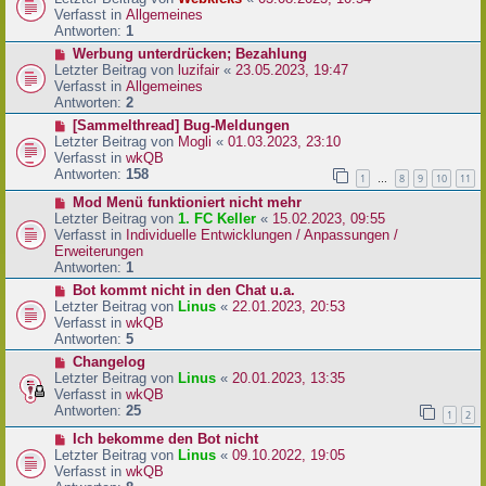
a
e
u
Verfasst in
Allgemeines
g
i
e
Antworten:
1
t
r
N
Werbung unterdrücken; Bezahlung
r
B
e
Letzter Beitrag von
luzifair
«
23.05.2023, 19:47
a
e
u
Verfasst in
Allgemeines
g
i
e
Antworten:
2
t
r
N
[Sammelthread] Bug-Meldungen
r
B
e
Letzter Beitrag von
Mogli
«
01.03.2023, 23:10
a
e
u
Verfasst in
wkQB
g
i
e
Antworten:
158
1
8
9
10
11
…
t
r
r
N
Mod Menü funktioniert nicht mehr
B
a
e
Letzter Beitrag von
1. FC Keller
«
15.02.2023, 09:55
e
g
u
Verfasst in
Individuelle Entwicklungen / Anpassungen /
i
e
Erweiterungen
t
r
Antworten:
1
r
B
a
N
Bot kommt nicht in den Chat u.a.
e
g
e
Letzter Beitrag von
Linus
«
22.01.2023, 20:53
i
u
Verfasst in
wkQB
t
e
Antworten:
5
r
r
N
Changelog
a
B
e
Letzter Beitrag von
Linus
«
20.01.2023, 13:35
g
e
u
Verfasst in
wkQB
i
e
Antworten:
25
1
2
t
r
r
N
Ich bekomme den Bot nicht
B
a
e
Letzter Beitrag von
Linus
«
09.10.2022, 19:05
e
g
u
Verfasst in
wkQB
i