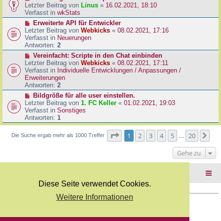
B
e
Letzter Beitrag von
Linus
«
16.02.2021, 18:10
a
e
u
Verfasst in
wkStats
g
i
e
N
Erweiterte API für Entwickler
t
r
e
Letzter Beitrag von
Webkicks
«
08.02.2021, 17:16
r
B
u
Verfasst in
Neuerungen
a
e
e
Antworten:
2
g
i
r
N
Vereinfacht: Scripte in den Chat einbinden
t
B
e
Letzter Beitrag von
Webkicks
«
08.02.2021, 17:11
r
e
u
Verfasst in
Individuelle Entwicklungen / Anpassungen /
a
i
e
Erweiterungen
g
t
r
Antworten:
2
r
B
N
Bildgröße für alle user einstellen.
a
e
e
Letzter Beitrag von
1. FC Keller
«
01.02.2021, 19:03
g
i
u
Verfasst in
Sonstiges
t
e
Antworten:
1
r
r
a
B
Seite
1
von
20
1
2
3
4
5
20
Nä
Die Suche ergab mehr als 1000 Treffer
g
…
e
i
Gehe zu
t
r
a
Foren-Übersicht
g
Diese Seite verwendet Cookies.
Weitere Informationen
Copyright Webkicks.de |
Impressum
|
AGB
|
Datenschutz
Powered by
phpBB
® Forum Software © phpBB Limited
Deutsche Übersetzung durch
phpBB.de