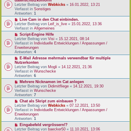
datenschutzkonform
a
B
u
Letzter Beitrag von
Webkicks
«
16.01.2022, 13:21
g
e
e
Verfasst in
Sonstiges
i
r
Antworten:
1
t
B
N
Live Cam in den Chat einbinden.
r
e
e
Letzter Beitrag von
Leif_is_live
«
15.01.2022, 13:36
a
i
u
Verfasst in
Allgemeines
g
t
e
N
Script-Engine Hilfe
r
r
e
Letzter Beitrag von
Visi
«
15.12.2021, 08:14
a
B
u
Verfasst in
Individuelle Entwicklungen / Anpassungen /
g
e
e
Erweiterungen
i
r
Antworten:
4
t
B
N
E-Mail Adresse mehrmals verwendbar für multiple
r
e
e
Nutzerkonten
a
i
u
Letzter Beitrag von
Mogli
«
14.12.2021, 21:36
g
t
e
Verfasst in
Wunschecke
r
r
Antworten:
6
a
B
N
Mehrere Nicknamen im Cat anlegen
g
e
e
Letzter Beitrag von
Didimitfliege
«
14.12.2021, 19:30
i
u
Verfasst in
Wunschecke
t
e
Antworten:
7
r
r
N
Chat als Skript zum einbauen ?
a
B
e
Letzter Beitrag von
Webkicks
«
07.12.2021, 13:50
g
e
u
Verfasst in
Individuelle Entwicklungen / Anpassungen /
i
e
Erweiterungen
t
r
Antworten:
1
r
B
N
Eingabefeld vergrössern!?
a
e
e
Letzter Beitrag von
baecker50
«
11.10.2021, 13:06
g