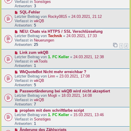
u
Verfasst in
Sonstiges
i
e
Antworten:
3
t
r
N
SQL-Fehler
r
B
e
Letzter Beitrag von
Rocky0815
«
24.03.2021, 21:12
a
e
u
Verfasst in
wkQB
g
i
e
Antworten:
5
t
r
N
NEU: Chats via HTTPS / SSL Verschlüsselung
r
B
e
Letzter Beitrag von
Technik
«
24.03.2021, 17:33
a
e
u
Verfasst in
Neuerungen
g
i
e
Antworten:
25
1
2
t
r
r
N
Link zum wkQB
B
a
e
Letzter Beitrag von
1. FC Keller
«
24.03.2021, 12:38
e
g
u
Verfasst in
wkTools
i
e
Antworten:
1
t
r
r
N
WkQuoteBot Nicht mehr erreichbar ?
B
a
e
Letzter Beitrag von
Linn
«
23.03.2021, 17:08
e
g
u
Verfasst in
wkQB
i
e
Antworten:
5
t
r
N
Passwortänderung bei wkQB wird nicht akzeptiert
r
B
e
Letzter Beitrag von
Mogli
«
18.03.2021, 14:08
a
e
u
Verfasst in
wkQB
g
i
e
Antworten:
7
t
r
N
proplem mit dem schriftfarbe script
r
B
e
Letzter Beitrag von
1. FC Keller
«
15.03.2021, 13:46
a
e
u
Verfasst in
Sonstiges
g
i
e
Antworten:
1
t
r
N
Änderung des Zählscripts
r