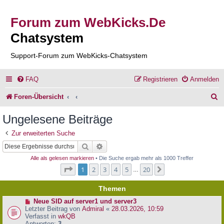
Forum zum WebKicks.De
Chatsystem
Support-Forum zum WebKicks-Chatsystem
FAQ
Registrieren
Anmelden
S
Foren-Übersicht
u
Ungelesene Beiträge
c
Zur erweiterten Suche
h
Suche
Erweiterte Suche
e
Alle als gelesen markieren
• Die Suche ergab mehr als 1000 Treffer
Seite
1
von
20
1
2
3
4
5
20
Nächste
…
Themen
N
Neue SID auf server1 und server3
e
Letzter Beitrag von
Admiral
«
28.03.2026, 10:59
u
Verfasst in
wkQB
e
Antworten:
3