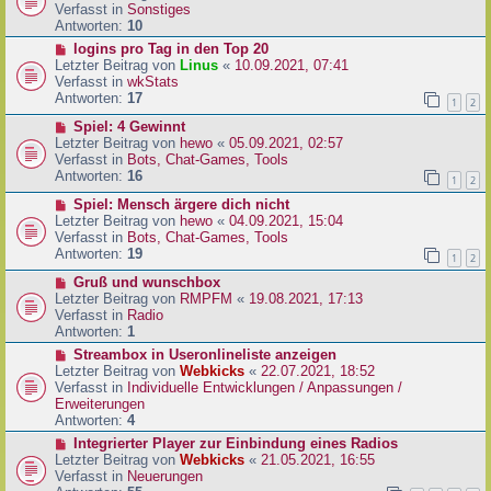
i
u
Verfasst in
Sonstiges
t
e
Antworten:
10
r
r
N
logins pro Tag in den Top 20
a
B
e
Letzter Beitrag von
Linus
«
10.09.2021, 07:41
g
e
u
Verfasst in
wkStats
i
e
Antworten:
17
1
2
t
r
r
N
Spiel: 4 Gewinnt
B
a
e
Letzter Beitrag von
hewo
«
05.09.2021, 02:57
e
g
u
Verfasst in
Bots, Chat-Games, Tools
i
e
Antworten:
16
t
1
2
r
r
N
Spiel: Mensch ärgere dich nicht
B
a
e
Letzter Beitrag von
hewo
«
04.09.2021, 15:04
e
g
u
Verfasst in
Bots, Chat-Games, Tools
i
e
Antworten:
19
t
1
2
r
r
N
Gruß und wunschbox
B
a
e
Letzter Beitrag von
RMPFM
«
19.08.2021, 17:13
e
g
u
Verfasst in
Radio
i
e
Antworten:
1
t
r
r
N
Streambox in Useronlineliste anzeigen
B
a
e
Letzter Beitrag von
Webkicks
«
22.07.2021, 18:52
e
g
u
Verfasst in
Individuelle Entwicklungen / Anpassungen /
i
e
Erweiterungen
t
r
Antworten:
4
r
B
N
Integrierter Player zur Einbindung eines Radios
a
e
e
Letzter Beitrag von
Webkicks
«
21.05.2021, 16:55
g
i
u
Verfasst in
Neuerungen
t