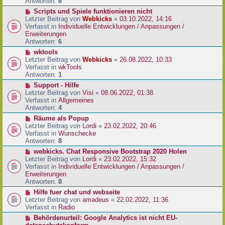
e
Antworten:
8
t
r
r
N
Scripts und Spiele funktionieren nicht
B
a
e
Letzter Beitrag von
Webkicks
«
03.10.2022, 14:16
e
g
u
Verfasst in
Individuelle Entwicklungen / Anpassungen /
i
e
Erweiterungen
t
r
Antworten:
6
r
B
N
wktools
a
e
e
Letzter Beitrag von
Webkicks
«
26.08.2022, 10:33
g
i
u
Verfasst in
wkTools
t
e
Antworten:
1
r
r
N
Support - Hilfe
a
B
e
Letzter Beitrag von
Visi
«
08.06.2022, 01:38
g
e
u
Verfasst in
Allgemeines
i
e
Antworten:
4
t
r
N
Räume als Popup
r
B
e
Letzter Beitrag von
Lordi
«
23.02.2022, 20:46
a
e
u
Verfasst in
Wunschecke
g
i
e
Antworten:
8
t
r
N
webkicks. Chat Responsive Bootstrap 2020 Holen
r
B
e
Letzter Beitrag von
Lordi
«
23.02.2022, 15:32
a
e
u
Verfasst in
Individuelle Entwicklungen / Anpassungen /
g
i
e
Erweiterungen
t
r
Antworten:
8
r
B
N
Hilfe fuer chat und webseite
a
e
e
Letzter Beitrag von
amadeus
«
22.02.2022, 11:36
g
i
u
Verfasst in
Radio
t
e
N
Behördenurteil: Google Analytics ist nicht EU-
r
r
e