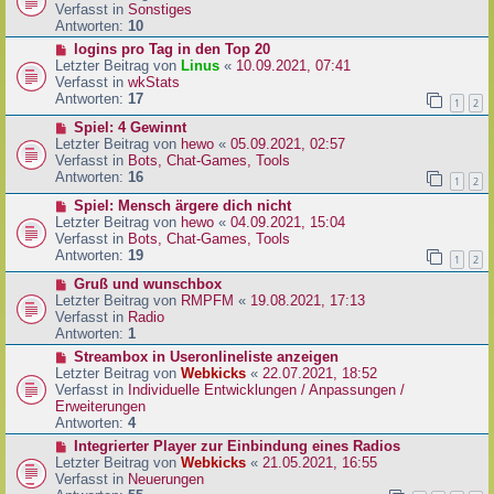
i
u
Verfasst in
Sonstiges
t
e
Antworten:
10
r
r
N
logins pro Tag in den Top 20
a
B
e
Letzter Beitrag von
Linus
«
10.09.2021, 07:41
g
e
u
Verfasst in
wkStats
i
e
Antworten:
17
1
2
t
r
r
N
Spiel: 4 Gewinnt
B
a
e
Letzter Beitrag von
hewo
«
05.09.2021, 02:57
e
g
u
Verfasst in
Bots, Chat-Games, Tools
i
e
Antworten:
16
t
1
2
r
r
N
Spiel: Mensch ärgere dich nicht
B
a
e
Letzter Beitrag von
hewo
«
04.09.2021, 15:04
e
g
u
Verfasst in
Bots, Chat-Games, Tools
i
e
Antworten:
19
t
1
2
r
r
N
Gruß und wunschbox
B
a
e
Letzter Beitrag von
RMPFM
«
19.08.2021, 17:13
e
g
u
Verfasst in
Radio
i
e
Antworten:
1
t
r
r
N
Streambox in Useronlineliste anzeigen
B
a
e
Letzter Beitrag von
Webkicks
«
22.07.2021, 18:52
e
g
u
Verfasst in
Individuelle Entwicklungen / Anpassungen /
i
e
Erweiterungen
t
r
Antworten:
4
r
B
N
Integrierter Player zur Einbindung eines Radios
a
e
e
Letzter Beitrag von
Webkicks
«
21.05.2021, 16:55
g
i
u
Verfasst in
Neuerungen
t