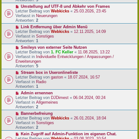
r
N
Umstellung auf UTF-8 und Abkehr von Frames
B
e
Letzter Beitrag von
Webkicks
«
25.03.2026, 23:45
e
u
Verfasst in
Neuerungen
i
e
Antworten:
2
t
r
N
Link Entfernung über Admin Menü
r
B
e
Letzter Beitrag von
Webkicks
«
12.11.2025, 14:09
a
e
u
Verfasst in
Sonstiges
g
i
e
Antworten:
1
t
r
N
Smileys von externer Seite Nutzen
r
B
e
Letzter Beitrag von
1. FC Keller
«
11.08.2025, 13:22
a
e
u
Verfasst in
Individuelle Entwicklungen / Anpassungen /
g
i
e
Erweiterungen
t
r
Antworten:
5
r
B
N
Stream box in Useronlineliste
a
e
e
Letzter Beitrag von
gaston
«
18.07.2024, 16:57
g
i
u
Verfasst in
Radio
t
e
Antworten:
1
r
r
N
Admin ernennen
a
B
e
Letzter Beitrag von
DJDimest
«
06.04.2024, 00:24
g
e
u
Verfasst in
Allgemeines
i
e
Antworten:
2
t
r
N
Bannerbefreiung
r
B
e
Letzter Beitrag von
Webkicks
«
26.01.2024, 18:04
a
e
u
Verfasst in
Sonstiges
g
i
e
Antworten:
2
t
r
N
Kein Zugriff auf Admin-Funktion im eigenen Chat.
r
B
e
Letzter Beitrag von
Webkicks
«
03.08.2023, 10:54