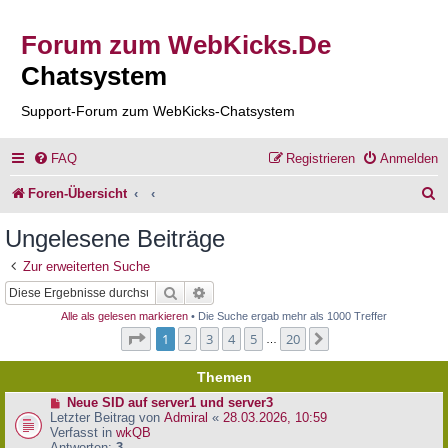
Forum zum WebKicks.De
Chatsystem
Support-Forum zum WebKicks-Chatsystem
FAQ
Registrieren
Anmelden
S
Foren-Übersicht
u
Ungelesene Beiträge
c
Zur erweiterten Suche
h
Suche
Erweiterte Suche
e
Alle als gelesen markieren
• Die Suche ergab mehr als 1000 Treffer
Seite
1
von
20
1
2
3
4
5
20
Nächste
…
Themen
N
Neue SID auf server1 und server3
e
Letzter Beitrag von
Admiral
«
28.03.2026, 10:59
u
Verfasst in
wkQB
e
Antworten:
3