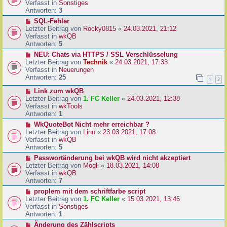
u
Verfasst in
Sonstiges
i
e
Antworten:
3
t
r
N
SQL-Fehler
r
B
e
Letzter Beitrag von
Rocky0815
«
24.03.2021, 21:12
a
e
u
Verfasst in
wkQB
g
i
e
Antworten:
5
t
r
N
NEU: Chats via HTTPS / SSL Verschlüsselung
r
B
e
Letzter Beitrag von
Technik
«
24.03.2021, 17:33
a
e
u
Verfasst in
Neuerungen
g
i
e
Antworten:
25
1
2
t
r
r
N
Link zum wkQB
B
a
e
Letzter Beitrag von
1. FC Keller
«
24.03.2021, 12:38
e
g
u
Verfasst in
wkTools
i
e
Antworten:
1
t
r
r
N
WkQuoteBot Nicht mehr erreichbar ?
B
a
e
Letzter Beitrag von
Linn
«
23.03.2021, 17:08
e
g
u
Verfasst in
wkQB
i
e
Antworten:
5
t
r
N
Passwortänderung bei wkQB wird nicht akzeptiert
r
B
e
Letzter Beitrag von
Mogli
«
18.03.2021, 14:08
a
e
u
Verfasst in
wkQB
g
i
e
Antworten:
7
t
r
N
proplem mit dem schriftfarbe script
r
B
e
Letzter Beitrag von
1. FC Keller
«
15.03.2021, 13:46
a
e
u
Verfasst in
Sonstiges
g
i
e
Antworten:
1
t
r
N
Änderung des Zählscripts
r