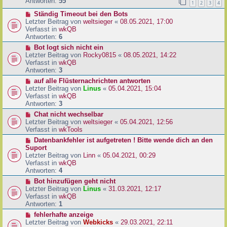
e
Antworten:
55
1
2
3
4
r
r
a
N
Ständig Timeout bei den Bots
B
g
e
Letzter Beitrag von
weltsieger
«
08.05.2021, 17:00
e
u
Verfasst in
wkQB
i
e
Antworten:
6
t
r
r
N
Bot logt sich nicht ein
B
a
e
Letzter Beitrag von
Rocky0815
«
08.05.2021, 14:22
e
g
u
Verfasst in
wkQB
i
e
Antworten:
3
t
r
N
auf alle Flüsternachrichten antworten
r
B
e
Letzter Beitrag von
Linus
«
05.04.2021, 15:04
a
e
u
Verfasst in
wkQB
g
i
e
Antworten:
3
t
r
N
Chat nicht wechselbar
r
B
e
Letzter Beitrag von
weltsieger
«
05.04.2021, 12:56
a
e
u
Verfasst in
wkTools
g
i
e
N
Datenbankfehler ist aufgetreten ! Bitte wende dich an den
t
r
e
Suport
r
B
u
Letzter Beitrag von
Linn
«
05.04.2021, 00:29
a
e
e
Verfasst in
wkQB
g
i
r
Antworten:
4
t
B
N
Bot hinzufügen geht nicht
r
e
e
Letzter Beitrag von
Linus
«
31.03.2021, 12:17
a
i
u
Verfasst in
wkQB
g
t
e
Antworten:
1
r
r
N
fehlerhafte anzeige
a
B
e
Letzter Beitrag von
Webkicks
«
29.03.2021, 22:11
g
e