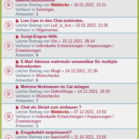
datenschutzkonform
a
B
u
Letzter Beitrag von
Webkicks
«
16.01.2022, 13:21
g
e
e
Verfasst in
Sonstiges
i
r
Antworten:
1
t
B
N
Live Cam in den Chat einbinden.
r
e
e
Letzter Beitrag von
Leif_is_live
«
15.01.2022, 13:36
a
i
u
Verfasst in
Allgemeines
g
t
e
N
Script-Engine Hilfe
r
r
e
Letzter Beitrag von
Visi
«
15.12.2021, 08:14
a
B
u
Verfasst in
Individuelle Entwicklungen / Anpassungen /
g
e
e
Erweiterungen
i
r
Antworten:
4
t
B
N
E-Mail Adresse mehrmals verwendbar für multiple
r
e
e
Nutzerkonten
a
i
u
Letzter Beitrag von
Mogli
«
14.12.2021, 21:36
g
t
e
Verfasst in
Wunschecke
r
r
Antworten:
6
a
B
N
Mehrere Nicknamen im Cat anlegen
g
e
e
Letzter Beitrag von
Didimitfliege
«
14.12.2021, 19:30
i
u
Verfasst in
Wunschecke
t
e
Antworten:
7
r
r
N
Chat als Skript zum einbauen ?
a
B
e
Letzter Beitrag von
Webkicks
«
07.12.2021, 13:50
g
e
u
Verfasst in
Individuelle Entwicklungen / Anpassungen /
i
e
Erweiterungen
t
r
Antworten:
1
r
B
N
Eingabefeld vergrössern!?
a
e
e
Letzter Beitrag von
baecker50
«
11.10.2021, 13:06
g