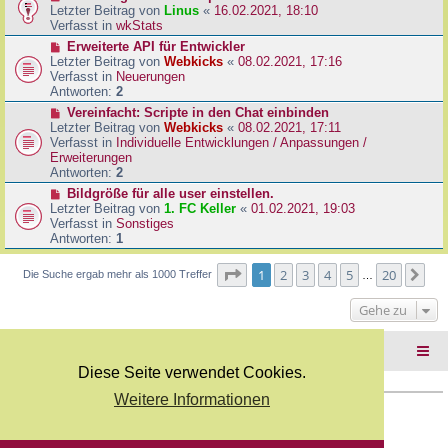
B
e
Letzter Beitrag von
Linus
«
16.02.2021, 18:10
a
e
u
Verfasst in
wkStats
g
i
e
N
Erweiterte API für Entwickler
t
r
e
Letzter Beitrag von
Webkicks
«
08.02.2021, 17:16
r
B
u
Verfasst in
Neuerungen
a
e
e
Antworten:
2
g
i
r
N
Vereinfacht: Scripte in den Chat einbinden
t
B
e
Letzter Beitrag von
Webkicks
«
08.02.2021, 17:11
r
e
u
Verfasst in
Individuelle Entwicklungen / Anpassungen /
a
i
e
Erweiterungen
g
t
r
Antworten:
2
r
B
N
Bildgröße für alle user einstellen.
a
e
e
Letzter Beitrag von
1. FC Keller
«
01.02.2021, 19:03
g
i
u
Verfasst in
Sonstiges
t
e
Antworten:
1
r
r
a
B
Seite
1
von
20
1
2
3
4
5
20
Nä
Die Suche ergab mehr als 1000 Treffer
g
…
e
i
Gehe zu
t
r
a
Foren-Übersicht
g
Diese Seite verwendet Cookies.
Weitere Informationen
Copyright Webkicks.de |
Impressum
|
AGB
|
Datenschutz
Powered by
phpBB
® Forum Software © phpBB Limited
Deutsche Übersetzung durch
phpBB.de