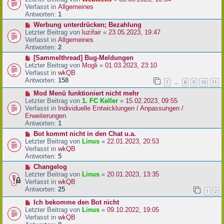
a
e
u
Verfasst in
Allgemeines
g
i
e
Antworten:
1
t
r
N
Werbung unterdrücken; Bezahlung
r
B
e
Letzter Beitrag von
luzifair
«
23.05.2023, 19:47
a
e
u
Verfasst in
Allgemeines
g
i
e
Antworten:
2
t
r
N
[Sammelthread] Bug-Meldungen
r
B
e
Letzter Beitrag von
Mogli
«
01.03.2023, 23:10
a
e
u
Verfasst in
wkQB
g
i
e
Antworten:
158
1
8
9
10
11
…
t
r
r
N
Mod Menü funktioniert nicht mehr
B
a
e
Letzter Beitrag von
1. FC Keller
«
15.02.2023, 09:55
e
g
u
Verfasst in
Individuelle Entwicklungen / Anpassungen /
i
e
Erweiterungen
t
r
Antworten:
1
r
B
a
N
Bot kommt nicht in den Chat u.a.
e
g
e
Letzter Beitrag von
Linus
«
22.01.2023, 20:53
i
u
Verfasst in
wkQB
t
e
Antworten:
5
r
r
N
Changelog
a
B
e
Letzter Beitrag von
Linus
«
20.01.2023, 13:35
g
e
u
Verfasst in
wkQB
i
e
Antworten:
25
1
2
t
r
r
N
Ich bekomme den Bot nicht
B
a
e
Letzter Beitrag von
Linus
«
09.10.2022, 19:05
e
g
u
Verfasst in
wkQB
i