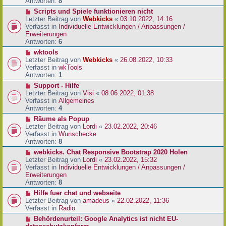
e
Antworten:
8
t
r
r
N
Scripts und Spiele funktionieren nicht
B
a
e
Letzter Beitrag von
Webkicks
«
03.10.2022, 14:16
e
g
u
Verfasst in
Individuelle Entwicklungen / Anpassungen /
i
e
Erweiterungen
t
r
Antworten:
6
r
B
N
wktools
a
e
e
Letzter Beitrag von
Webkicks
«
26.08.2022, 10:33
g
i
u
Verfasst in
wkTools
t
e
Antworten:
1
r
r
N
Support - Hilfe
a
B
e
Letzter Beitrag von
Visi
«
08.06.2022, 01:38
g
e
u
Verfasst in
Allgemeines
i
e
Antworten:
4
t
r
N
Räume als Popup
r
B
e
Letzter Beitrag von
Lordi
«
23.02.2022, 20:46
a
e
u
Verfasst in
Wunschecke
g
i
e
Antworten:
8
t
r
N
webkicks. Chat Responsive Bootstrap 2020 Holen
r
B
e
Letzter Beitrag von
Lordi
«
23.02.2022, 15:32
a
e
u
Verfasst in
Individuelle Entwicklungen / Anpassungen /
g
i
e
Erweiterungen
t
r
Antworten:
8
r
B
N
Hilfe fuer chat und webseite
a
e
e
Letzter Beitrag von
amadeus
«
22.02.2022, 11:36
g
i
u
Verfasst in
Radio
t
e
N
Behördenurteil: Google Analytics ist nicht EU-
r
r
e