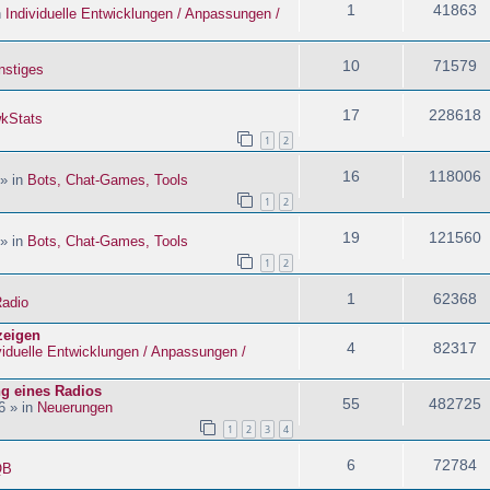
1
41863
n
Individuelle Entwicklungen / Anpassungen /
10
71579
nstiges
17
228618
kStats
1
2
16
118006
 » in
Bots, Chat-Games, Tools
1
2
19
121560
 » in
Bots, Chat-Games, Tools
1
2
1
62368
adio
zeigen
4
82317
viduelle Entwicklungen / Anpassungen /
ng eines Radios
55
482725
6 » in
Neuerungen
1
2
3
4
6
72784
QB