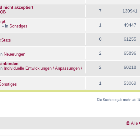
 nicht akzeptiert
7
130941
kQB
ipt
1
49447
 » in
Sonstiges
0
61255
kStats
2
65896
in
Neuerungen
 einbinden
2
60218
in
Individuelle Entwicklungen / Anpassungen /
.
1
53069
Sonstiges
Die Suche ergab mehr als 1
Alle