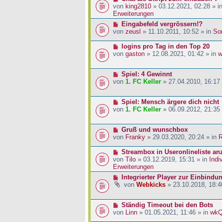
a
i
r
e
von
king2810
» 03.12.2021, 02:28 » i
g
t
B
u
Erweiterungen
r
e
e
N
Eingabefeld vergrössern!?
a
i
r
e
von
zeusl
» 11.10.2011, 10:52 » in
So
g
t
B
u
r
e
e
N
logins pro Tag in den Top 20
a
i
r
e
von
gaston
» 12.08.2021, 01:42 » in
w
g
t
B
u
r
e
e
a
N
Spiel: 4 Gewinnt
i
r
g
e
von
1. FC Keller
» 27.04.2010, 16:17
t
B
u
r
e
e
a
i
N
Spiel: Mensch ärgere dich nicht
r
g
t
e
von
1. FC Keller
» 06.09.2012, 21:35
B
r
u
e
a
e
i
g
N
Gruß und wunschbox
r
t
e
von
Franky
» 29.03.2020, 20:24 » in
R
B
r
u
e
a
e
N
Streambox in Useronlineliste an
i
g
r
e
von
Tilo
» 03.12.2019, 15:31 » in
Indi
t
B
u
Erweiterungen
r
e
e
a
N
Integrierter Player zur Einbindu
i
r
g
e
von
Webkicks
» 23.10.2018, 18:4
t
B
u
r
e
e
a
i
N
Ständig Timeout bei den Bots
r
g
t
e
von
Linn
» 01.05.2021, 11:46 » in
wk
B
r
u
e