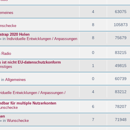
4
63075
gemeines
8
105873
nschecke
strap 2020 Holen
8
75679
» in
Individuelle Entwicklungen / Anpassungen
0
83215
n
Radio
s ist nicht EU-datenschutzkonform
1
49815
nstiges
0
60739
 in
Allgemeines
4
83212
viduelle Entwicklungen / Anpassungen /
dbar für multiple Nutzerkonten
6
78207
unschecke
gen
7
71948
» in
Wunschecke