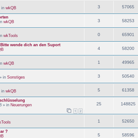
3
57065
 in
wkQB
orten
3
58253
in
wkQB
0
65901
in
wkTools
! Bitte wende dich an den Suport
4
58200
QB
1
49965
in
wkQB
3
50540
» in
Sonstiges
5
61358
 in
wkQB
schlüsselung
25
148825
8 » in
Neuerungen
1
2
1
52650
kTools
ar ?
5
58596
QB