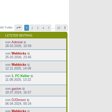
Seite
1
von
20
1
2
3
4
5
20
Nächste
000 Treffer
…
LETZTER BEITRAG
von
Admiral
28.03.2026, 10:59
von
Webkicks
25.03.2026, 23:45
von
Webkicks
12.11.2025, 14:09
von
1. FC Keller
11.08.2025, 13:22
von
gaston
18.07.2024, 16:57
von
DJDimest
06.04.2024, 00:24
von
Webkicks