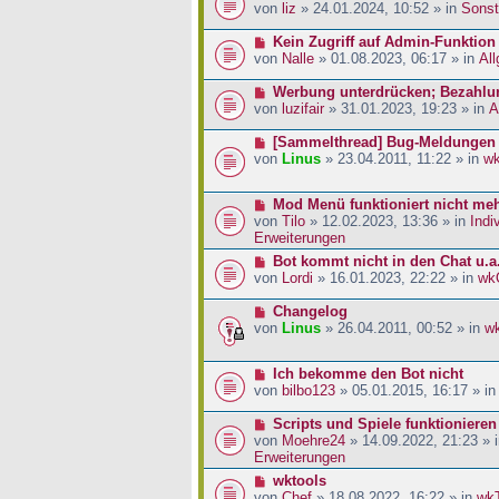
a
i
r
e
von
liz
» 24.01.2024, 10:52 » in
Sonst
g
t
B
u
r
e
e
N
Kein Zugriff auf Admin-Funktion
a
i
r
e
von
Nalle
» 01.08.2023, 06:17 » in
Al
g
t
B
u
r
e
e
N
Werbung unterdrücken; Bezahlu
a
i
r
e
von
luzifair
» 31.01.2023, 19:23 » in
A
g
t
B
u
r
e
e
N
[Sammelthread] Bug-Meldungen
a
i
r
e
von
Linus
» 23.04.2011, 11:22 » in
w
g
t
B
u
r
e
e
N
Mod Menü funktioniert nicht me
a
i
r
e
von
Tilo
» 12.02.2023, 13:36 » in
Indi
g
t
B
u
Erweiterungen
r
e
e
a
i
N
Bot kommt nicht in den Chat u.a
r
g
t
e
von
Lordi
» 16.01.2023, 22:22 » in
wk
B
r
u
e
a
e
N
Changelog
i
g
r
e
von
Linus
» 26.04.2011, 00:52 » in
w
t
B
u
r
e
e
a
N
Ich bekomme den Bot nicht
i
r
g
e
von
bilbo123
» 05.01.2015, 16:17 » i
t
B
u
r
e
e
N
Scripts und Spiele funktionieren
a
i
r
e
von
Moehre24
» 14.09.2022, 21:23 » 
g
t
B
u
Erweiterungen
r
e
e
a
N
wktools
i
r
g
e
von
Chef
» 18.08.2022, 16:22 » in
wk