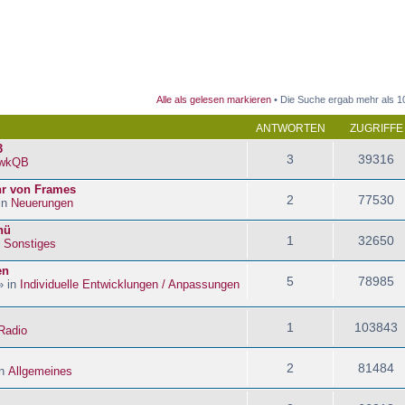
 Suche
Alle als gelesen markieren
• Die Suche ergab mehr als 1
ANTWORTEN
ZUGRIFFE
3
3
39316
wkQB
hr von Frames
2
77530
in
Neuerungen
nü
1
32650
n
Sonstiges
en
5
78985
» in
Individuelle Entwicklungen / Anpassungen
1
103843
Radio
2
81484
in
Allgemeines