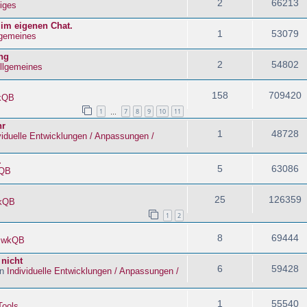
2
66213
iges
 im eigenen Chat.
1
53079
lgemeines
ng
2
54802
llgemeines
158
709420
kQB
1
7
8
9
10
11
…
hr
1
48728
viduelle Entwicklungen / Anpassungen /
.
5
63086
QB
25
126359
kQB
1
2
8
69444
n
wkQB
 nicht
6
59428
in
Individuelle Entwicklungen / Anpassungen /
1
55540
Tools