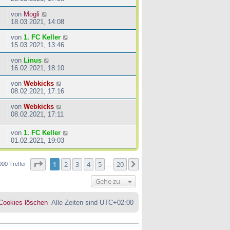
von
Mogli
18.03.2021, 14:08
von
1. FC Keller
15.03.2021, 13:46
von
Linus
16.02.2021, 18:10
von
Webkicks
08.02.2021, 17:16
von
Webkicks
08.02.2021, 17:11
von
1. FC Keller
01.02.2021, 19:03
Seite
1
von
20
1
2
3
4
5
20
Nächste
000 Treffer
…
Gehe zu
 Cookies löschen
Alle Zeiten sind
UTC+02:00