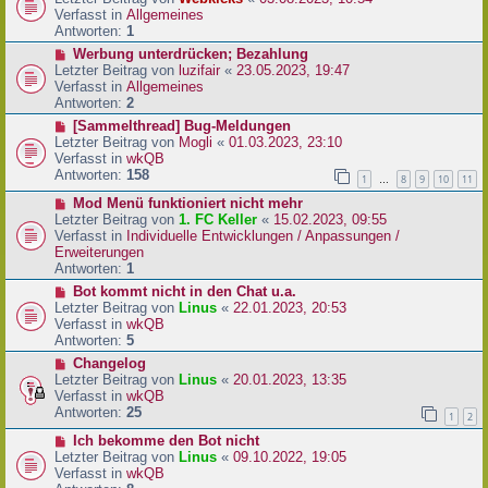
a
e
u
Verfasst in
Allgemeines
g
i
e
Antworten:
1
t
r
N
Werbung unterdrücken; Bezahlung
r
B
e
Letzter Beitrag von
luzifair
«
23.05.2023, 19:47
a
e
u
Verfasst in
Allgemeines
g
i
e
Antworten:
2
t
r
N
[Sammelthread] Bug-Meldungen
r
B
e
Letzter Beitrag von
Mogli
«
01.03.2023, 23:10
a
e
u
Verfasst in
wkQB
g
i
e
Antworten:
158
1
8
9
10
11
…
t
r
r
N
Mod Menü funktioniert nicht mehr
B
a
e
Letzter Beitrag von
1. FC Keller
«
15.02.2023, 09:55
e
g
u
Verfasst in
Individuelle Entwicklungen / Anpassungen /
i
e
Erweiterungen
t
r
Antworten:
1
r
B
a
N
Bot kommt nicht in den Chat u.a.
e
g
e
Letzter Beitrag von
Linus
«
22.01.2023, 20:53
i
u
Verfasst in
wkQB
t
e
Antworten:
5
r
r
N
Changelog
a
B
e
Letzter Beitrag von
Linus
«
20.01.2023, 13:35
g
e
u
Verfasst in
wkQB
i
e
Antworten:
25
1
2
t
r
r
N
Ich bekomme den Bot nicht
B
a
e
Letzter Beitrag von
Linus
«
09.10.2022, 19:05
e
g
u
Verfasst in
wkQB
i