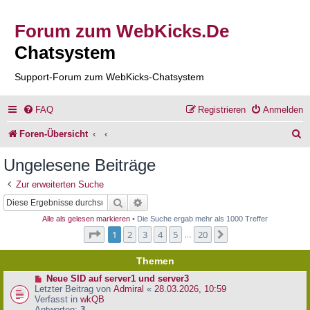
Forum zum WebKicks.De
Chatsystem
Support-Forum zum WebKicks-Chatsystem
FAQ
Registrieren
Anmelden
S
Foren-Übersicht
u
Ungelesene Beiträge
c
Zur erweiterten Suche
h
Suche
Erweiterte Suche
e
Alle als gelesen markieren
• Die Suche ergab mehr als 1000 Treffer
Seite
1
von
20
1
2
3
4
5
20
Nächste
…
Themen
N
Neue SID auf server1 und server3
e
Letzter Beitrag von
Admiral
«
28.03.2026, 10:59
u
Verfasst in
wkQB
e
Antworten:
3