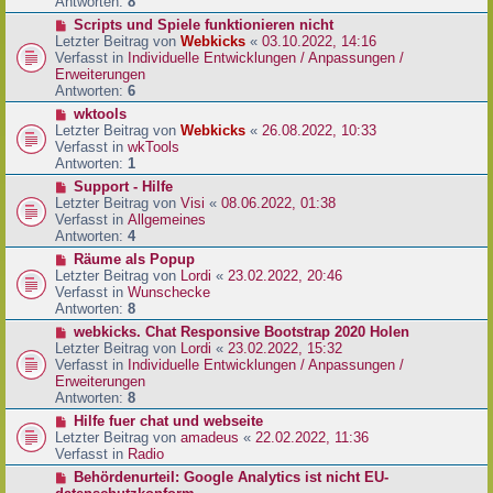
e
Antworten:
8
t
r
r
N
Scripts und Spiele funktionieren nicht
B
a
e
Letzter Beitrag von
Webkicks
«
03.10.2022, 14:16
e
g
u
Verfasst in
Individuelle Entwicklungen / Anpassungen /
i
e
Erweiterungen
t
r
Antworten:
6
r
B
N
wktools
a
e
e
Letzter Beitrag von
Webkicks
«
26.08.2022, 10:33
g
i
u
Verfasst in
wkTools
t
e
Antworten:
1
r
r
N
Support - Hilfe
a
B
e
Letzter Beitrag von
Visi
«
08.06.2022, 01:38
g
e
u
Verfasst in
Allgemeines
i
e
Antworten:
4
t
r
N
Räume als Popup
r
B
e
Letzter Beitrag von
Lordi
«
23.02.2022, 20:46
a
e
u
Verfasst in
Wunschecke
g
i
e
Antworten:
8
t
r
N
webkicks. Chat Responsive Bootstrap 2020 Holen
r
B
e
Letzter Beitrag von
Lordi
«
23.02.2022, 15:32
a
e
u
Verfasst in
Individuelle Entwicklungen / Anpassungen /
g
i
e
Erweiterungen
t
r
Antworten:
8
r
B
N
Hilfe fuer chat und webseite
a
e
e
Letzter Beitrag von
amadeus
«
22.02.2022, 11:36
g
i
u
Verfasst in
Radio
t
e
N
Behördenurteil: Google Analytics ist nicht EU-
r
r
e