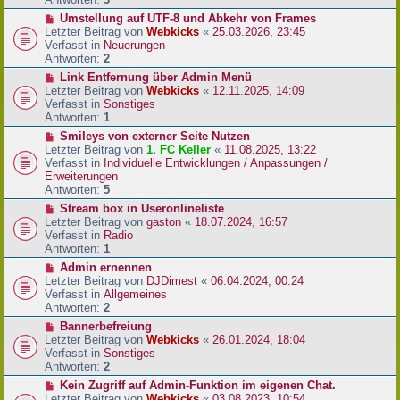
r
N
Umstellung auf UTF-8 und Abkehr von Frames
B
e
Letzter Beitrag von
Webkicks
«
25.03.2026, 23:45
e
u
Verfasst in
Neuerungen
i
e
Antworten:
2
t
r
N
Link Entfernung über Admin Menü
r
B
e
Letzter Beitrag von
Webkicks
«
12.11.2025, 14:09
a
e
u
Verfasst in
Sonstiges
g
i
e
Antworten:
1
t
r
N
Smileys von externer Seite Nutzen
r
B
e
Letzter Beitrag von
1. FC Keller
«
11.08.2025, 13:22
a
e
u
Verfasst in
Individuelle Entwicklungen / Anpassungen /
g
i
e
Erweiterungen
t
r
Antworten:
5
r
B
N
Stream box in Useronlineliste
a
e
e
Letzter Beitrag von
gaston
«
18.07.2024, 16:57
g
i
u
Verfasst in
Radio
t
e
Antworten:
1
r
r
N
Admin ernennen
a
B
e
Letzter Beitrag von
DJDimest
«
06.04.2024, 00:24
g
e
u
Verfasst in
Allgemeines
i
e
Antworten:
2
t
r
N
Bannerbefreiung
r
B
e
Letzter Beitrag von
Webkicks
«
26.01.2024, 18:04
a
e
u
Verfasst in
Sonstiges
g
i
e
Antworten:
2
t
r
N
Kein Zugriff auf Admin-Funktion im eigenen Chat.
r
B
e
Letzter Beitrag von
Webkicks
«
03.08.2023, 10:54