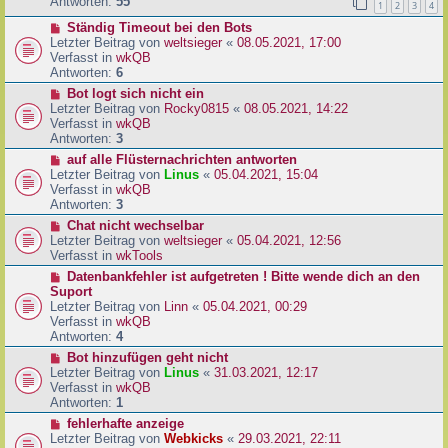
e
Antworten:
55
1
2
3
4
r
r
a
N
Ständig Timeout bei den Bots
B
g
e
Letzter Beitrag von
weltsieger
«
08.05.2021, 17:00
e
u
Verfasst in
wkQB
i
e
Antworten:
6
t
r
r
N
Bot logt sich nicht ein
B
a
e
Letzter Beitrag von
Rocky0815
«
08.05.2021, 14:22
e
g
u
Verfasst in
wkQB
i
e
Antworten:
3
t
r
N
auf alle Flüsternachrichten antworten
r
B
e
Letzter Beitrag von
Linus
«
05.04.2021, 15:04
a
e
u
Verfasst in
wkQB
g
i
e
Antworten:
3
t
r
N
Chat nicht wechselbar
r
B
e
Letzter Beitrag von
weltsieger
«
05.04.2021, 12:56
a
e
u
Verfasst in
wkTools
g
i
e
N
Datenbankfehler ist aufgetreten ! Bitte wende dich an den
t
r
e
Suport
r
B
u
Letzter Beitrag von
Linn
«
05.04.2021, 00:29
a
e
e
Verfasst in
wkQB
g
i
r
Antworten:
4
t
B
N
Bot hinzufügen geht nicht
r
e
e
Letzter Beitrag von
Linus
«
31.03.2021, 12:17
a
i
u
Verfasst in
wkQB
g
t
e
Antworten:
1
r
r
N
fehlerhafte anzeige
a
B
e
Letzter Beitrag von
Webkicks
«
29.03.2021, 22:11
g
e