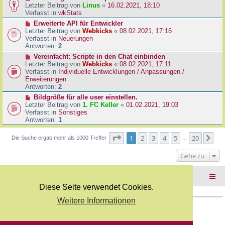
B
e
Letzter Beitrag von
Linus
«
16.02.2021, 18:10
a
e
u
Verfasst in
wkStats
g
i
e
N
Erweiterte API für Entwickler
t
r
e
Letzter Beitrag von
Webkicks
«
08.02.2021, 17:16
r
B
u
Verfasst in
Neuerungen
a
e
e
Antworten:
2
g
i
r
N
Vereinfacht: Scripte in den Chat einbinden
t
B
e
Letzter Beitrag von
Webkicks
«
08.02.2021, 17:11
r
e
u
Verfasst in
Individuelle Entwicklungen / Anpassungen /
a
i
e
Erweiterungen
g
t
r
Antworten:
2
r
B
N
Bildgröße für alle user einstellen.
a
e
e
Letzter Beitrag von
1. FC Keller
«
01.02.2021, 19:03
g
i
u
Verfasst in
Sonstiges
t
e
Antworten:
1
r
r
a
B
Seite
1
von
20
1
2
3
4
5
20
Nä
Die Suche ergab mehr als 1000 Treffer
g
…
e
i
Gehe zu
t
r
a
Foren-Übersicht
g
Diese Seite verwendet Cookies.
Weitere Informationen
Copyright Webkicks.de |
Impressum
|
AGB
|
Datenschutz
Powered by
phpBB
® Forum Software © phpBB Limited
Deutsche Übersetzung durch
phpBB.de