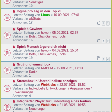
i
u
Verfasst in
Sonstiges
t
e
Antworten:
10
r
r
N
logins pro Tag in den Top 20
a
B
e
Letzter Beitrag von
Linus
«
10.09.2021, 07:41
g
e
u
Verfasst in
wkStats
i
e
Antworten:
17
1
2
t
r
r
N
Spiel: 4 Gewinnt
B
a
e
Letzter Beitrag von
hewo
«
05.09.2021, 02:57
e
g
u
Verfasst in
Bots, Chat-Games, Tools
i
e
Antworten:
16
t
1
2
r
r
N
Spiel: Mensch ärgere dich nicht
B
a
e
Letzter Beitrag von
hewo
«
04.09.2021, 15:04
e
g
u
Verfasst in
Bots, Chat-Games, Tools
i
e
Antworten:
19
t
1
2
r
r
N
Gruß und wunschbox
B
a
e
Letzter Beitrag von
RMPFM
«
19.08.2021, 17:13
e
g
u
Verfasst in
Radio
i
e
Antworten:
1
t
r
r
N
Streambox in Useronlineliste anzeigen
B
a
e
Letzter Beitrag von
Webkicks
«
22.07.2021, 18:52
e
g
u
Verfasst in
Individuelle Entwicklungen / Anpassungen /
i
e
Erweiterungen
t
r
Antworten:
4
r
B
N
Integrierter Player zur Einbindung eines Radios
a
e
e
Letzter Beitrag von
Webkicks
«
21.05.2021, 16:55
g
i
u
Verfasst in
Neuerungen
t