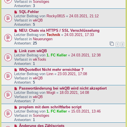
u
Verfasst in
Sonstiges
i
e
Antworten:
3
t
r
N
SQL-Fehler
r
B
e
Letzter Beitrag von
Rocky0815
«
24.03.2021, 21:12
a
e
u
Verfasst in
wkQB
g
i
e
Antworten:
5
t
r
N
NEU: Chats via HTTPS / SSL Verschlüsselung
r
B
e
Letzter Beitrag von
Technik
«
24.03.2021, 17:33
a
e
u
Verfasst in
Neuerungen
g
i
e
Antworten:
25
1
2
t
r
r
N
Link zum wkQB
B
a
e
Letzter Beitrag von
1. FC Keller
«
24.03.2021, 12:38
e
g
u
Verfasst in
wkTools
i
e
Antworten:
1
t
r
r
N
WkQuoteBot Nicht mehr erreichbar ?
B
a
e
Letzter Beitrag von
Linn
«
23.03.2021, 17:08
e
g
u
Verfasst in
wkQB
i
e
Antworten:
5
t
r
N
Passwortänderung bei wkQB wird nicht akzeptiert
r
B
e
Letzter Beitrag von
Mogli
«
18.03.2021, 14:08
a
e
u
Verfasst in
wkQB
g
i
e
Antworten:
7
t
r
N
proplem mit dem schriftfarbe script
r
B
e
Letzter Beitrag von
1. FC Keller
«
15.03.2021, 13:46
a
e
u
Verfasst in
Sonstiges
g
i
e
Antworten:
1
t
r
N
Änderung des Zählscripts
r