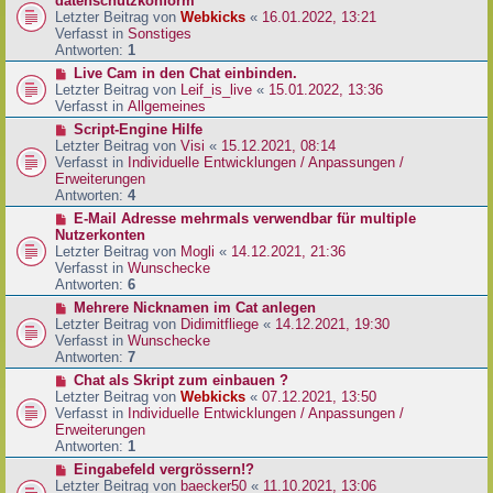
datenschutzkonform
a
B
u
Letzter Beitrag von
Webkicks
«
16.01.2022, 13:21
g
e
e
Verfasst in
Sonstiges
i
r
Antworten:
1
t
B
N
Live Cam in den Chat einbinden.
r
e
e
Letzter Beitrag von
Leif_is_live
«
15.01.2022, 13:36
a
i
u
Verfasst in
Allgemeines
g
t
e
N
Script-Engine Hilfe
r
r
e
Letzter Beitrag von
Visi
«
15.12.2021, 08:14
a
B
u
Verfasst in
Individuelle Entwicklungen / Anpassungen /
g
e
e
Erweiterungen
i
r
Antworten:
4
t
B
N
E-Mail Adresse mehrmals verwendbar für multiple
r
e
e
Nutzerkonten
a
i
u
Letzter Beitrag von
Mogli
«
14.12.2021, 21:36
g
t
e
Verfasst in
Wunschecke
r
r
Antworten:
6
a
B
N
Mehrere Nicknamen im Cat anlegen
g
e
e
Letzter Beitrag von
Didimitfliege
«
14.12.2021, 19:30
i
u
Verfasst in
Wunschecke
t
e
Antworten:
7
r
r
N
Chat als Skript zum einbauen ?
a
B
e
Letzter Beitrag von
Webkicks
«
07.12.2021, 13:50
g
e
u
Verfasst in
Individuelle Entwicklungen / Anpassungen /
i
e
Erweiterungen
t
r
Antworten:
1
r
B
N
Eingabefeld vergrössern!?
a
e
e
Letzter Beitrag von
baecker50
«
11.10.2021, 13:06
g