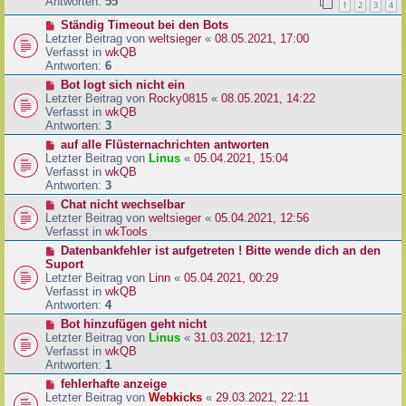
e
Antworten:
55
1
2
3
4
r
r
a
N
Ständig Timeout bei den Bots
B
g
e
Letzter Beitrag von
weltsieger
«
08.05.2021, 17:00
e
u
Verfasst in
wkQB
i
e
Antworten:
6
t
r
r
N
Bot logt sich nicht ein
B
a
e
Letzter Beitrag von
Rocky0815
«
08.05.2021, 14:22
e
g
u
Verfasst in
wkQB
i
e
Antworten:
3
t
r
N
auf alle Flüsternachrichten antworten
r
B
e
Letzter Beitrag von
Linus
«
05.04.2021, 15:04
a
e
u
Verfasst in
wkQB
g
i
e
Antworten:
3
t
r
N
Chat nicht wechselbar
r
B
e
Letzter Beitrag von
weltsieger
«
05.04.2021, 12:56
a
e
u
Verfasst in
wkTools
g
i
e
N
Datenbankfehler ist aufgetreten ! Bitte wende dich an den
t
r
e
Suport
r
B
u
Letzter Beitrag von
Linn
«
05.04.2021, 00:29
a
e
e
Verfasst in
wkQB
g
i
r
Antworten:
4
t
B
N
Bot hinzufügen geht nicht
r
e
e
Letzter Beitrag von
Linus
«
31.03.2021, 12:17
a
i
u
Verfasst in
wkQB
g
t
e
Antworten:
1
r
r
N
fehlerhafte anzeige
a
B
e
Letzter Beitrag von
Webkicks
«
29.03.2021, 22:11
g
e