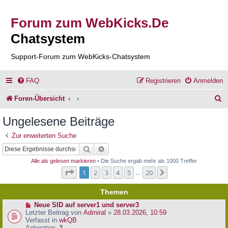
Forum zum WebKicks.De
Chatsystem
Support-Forum zum WebKicks-Chatsystem
FAQ
Registrieren
Anmelden
S
Foren-Übersicht
u
Ungelesene Beiträge
c
Zur erweiterten Suche
h
Suche
Erweiterte Suche
e
Alle als gelesen markieren
• Die Suche ergab mehr als 1000 Treffer
Seite
1
von
20
1
2
3
4
5
20
Nächste
…
Themen
N
Neue SID auf server1 und server3
e
Letzter Beitrag von
Admiral
«
28.03.2026, 10:59
u
Verfasst in
wkQB
e
Antworten:
3