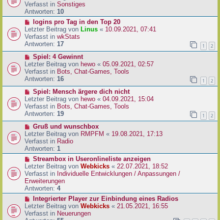
i
u
Verfasst in
Sonstiges
t
e
Antworten:
10
r
r
N
logins pro Tag in den Top 20
a
B
e
Letzter Beitrag von
Linus
«
10.09.2021, 07:41
g
e
u
Verfasst in
wkStats
i
e
Antworten:
17
1
2
t
r
r
N
Spiel: 4 Gewinnt
B
a
e
Letzter Beitrag von
hewo
«
05.09.2021, 02:57
e
g
u
Verfasst in
Bots, Chat-Games, Tools
i
e
Antworten:
16
t
1
2
r
r
N
Spiel: Mensch ärgere dich nicht
B
a
e
Letzter Beitrag von
hewo
«
04.09.2021, 15:04
e
g
u
Verfasst in
Bots, Chat-Games, Tools
i
e
Antworten:
19
t
1
2
r
r
N
Gruß und wunschbox
B
a
e
Letzter Beitrag von
RMPFM
«
19.08.2021, 17:13
e
g
u
Verfasst in
Radio
i
e
Antworten:
1
t
r
r
N
Streambox in Useronlineliste anzeigen
B
a
e
Letzter Beitrag von
Webkicks
«
22.07.2021, 18:52
e
g
u
Verfasst in
Individuelle Entwicklungen / Anpassungen /
i
e
Erweiterungen
t
r
Antworten:
4
r
B
N
Integrierter Player zur Einbindung eines Radios
a
e
e
Letzter Beitrag von
Webkicks
«
21.05.2021, 16:55
g
i
u
Verfasst in
Neuerungen
t