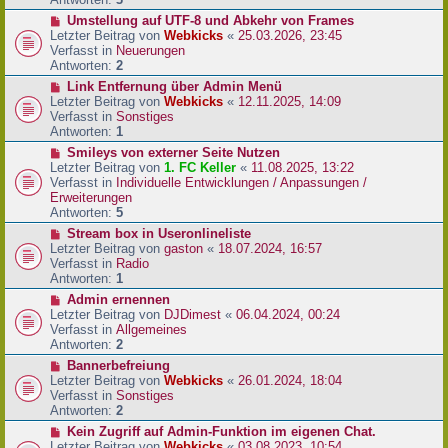
r
N
Umstellung auf UTF-8 und Abkehr von Frames
B
e
Letzter Beitrag von
Webkicks
«
25.03.2026, 23:45
e
u
Verfasst in
Neuerungen
i
e
Antworten:
2
t
r
N
Link Entfernung über Admin Menü
r
B
e
Letzter Beitrag von
Webkicks
«
12.11.2025, 14:09
a
e
u
Verfasst in
Sonstiges
g
i
e
Antworten:
1
t
r
N
Smileys von externer Seite Nutzen
r
B
e
Letzter Beitrag von
1. FC Keller
«
11.08.2025, 13:22
a
e
u
Verfasst in
Individuelle Entwicklungen / Anpassungen /
g
i
e
Erweiterungen
t
r
Antworten:
5
r
B
N
Stream box in Useronlineliste
a
e
e
Letzter Beitrag von
gaston
«
18.07.2024, 16:57
g
i
u
Verfasst in
Radio
t
e
Antworten:
1
r
r
N
Admin ernennen
a
B
e
Letzter Beitrag von
DJDimest
«
06.04.2024, 00:24
g
e
u
Verfasst in
Allgemeines
i
e
Antworten:
2
t
r
N
Bannerbefreiung
r
B
e
Letzter Beitrag von
Webkicks
«
26.01.2024, 18:04
a
e
u
Verfasst in
Sonstiges
g
i
e
Antworten:
2
t
r
N
Kein Zugriff auf Admin-Funktion im eigenen Chat.
r
B
e
Letzter Beitrag von
Webkicks
«
03.08.2023, 10:54