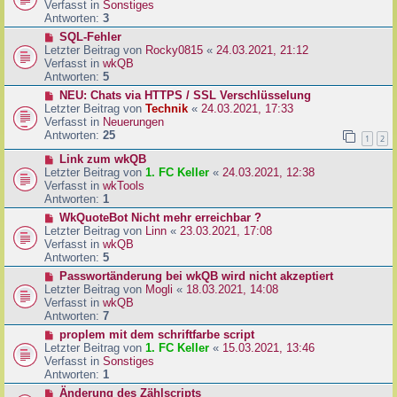
u
Verfasst in
Sonstiges
i
e
Antworten:
3
t
r
N
SQL-Fehler
r
B
e
Letzter Beitrag von
Rocky0815
«
24.03.2021, 21:12
a
e
u
Verfasst in
wkQB
g
i
e
Antworten:
5
t
r
N
NEU: Chats via HTTPS / SSL Verschlüsselung
r
B
e
Letzter Beitrag von
Technik
«
24.03.2021, 17:33
a
e
u
Verfasst in
Neuerungen
g
i
e
Antworten:
25
1
2
t
r
r
N
Link zum wkQB
B
a
e
Letzter Beitrag von
1. FC Keller
«
24.03.2021, 12:38
e
g
u
Verfasst in
wkTools
i
e
Antworten:
1
t
r
r
N
WkQuoteBot Nicht mehr erreichbar ?
B
a
e
Letzter Beitrag von
Linn
«
23.03.2021, 17:08
e
g
u
Verfasst in
wkQB
i
e
Antworten:
5
t
r
N
Passwortänderung bei wkQB wird nicht akzeptiert
r
B
e
Letzter Beitrag von
Mogli
«
18.03.2021, 14:08
a
e
u
Verfasst in
wkQB
g
i
e
Antworten:
7
t
r
N
proplem mit dem schriftfarbe script
r
B
e
Letzter Beitrag von
1. FC Keller
«
15.03.2021, 13:46
a
e
u
Verfasst in
Sonstiges
g
i
e
Antworten:
1
t
r
N
Änderung des Zählscripts
r