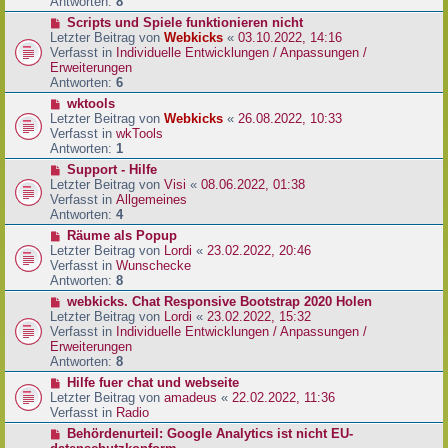
e
Antworten:
8
t
r
r
N
Scripts und Spiele funktionieren nicht
B
a
e
Letzter Beitrag von
Webkicks
«
03.10.2022, 14:16
e
g
u
Verfasst in
Individuelle Entwicklungen / Anpassungen /
i
e
Erweiterungen
t
r
Antworten:
6
r
B
N
wktools
a
e
e
Letzter Beitrag von
Webkicks
«
26.08.2022, 10:33
g
i
u
Verfasst in
wkTools
t
e
Antworten:
1
r
r
N
Support - Hilfe
a
B
e
Letzter Beitrag von
Visi
«
08.06.2022, 01:38
g
e
u
Verfasst in
Allgemeines
i
e
Antworten:
4
t
r
N
Räume als Popup
r
B
e
Letzter Beitrag von
Lordi
«
23.02.2022, 20:46
a
e
u
Verfasst in
Wunschecke
g
i
e
Antworten:
8
t
r
N
webkicks. Chat Responsive Bootstrap 2020 Holen
r
B
e
Letzter Beitrag von
Lordi
«
23.02.2022, 15:32
a
e
u
Verfasst in
Individuelle Entwicklungen / Anpassungen /
g
i
e
Erweiterungen
t
r
Antworten:
8
r
B
N
Hilfe fuer chat und webseite
a
e
e
Letzter Beitrag von
amadeus
«
22.02.2022, 11:36
g
i
u
Verfasst in
Radio
t
e
N
Behördenurteil: Google Analytics ist nicht EU-
r
r
e