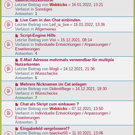
datenschutzkonform
a
B
u
Letzter Beitrag von
Webkicks
«
16.01.2022, 13:21
g
e
e
Verfasst in
Sonstiges
i
r
Antworten:
1
t
B
N
Live Cam in den Chat einbinden.
r
e
e
Letzter Beitrag von
Leif_is_live
«
15.01.2022, 13:36
a
i
u
Verfasst in
Allgemeines
g
t
e
N
Script-Engine Hilfe
r
r
e
Letzter Beitrag von
Visi
«
15.12.2021, 08:14
a
B
u
Verfasst in
Individuelle Entwicklungen / Anpassungen /
g
e
e
Erweiterungen
i
r
Antworten:
4
t
B
N
E-Mail Adresse mehrmals verwendbar für multiple
r
e
e
Nutzerkonten
a
i
u
Letzter Beitrag von
Mogli
«
14.12.2021, 21:36
g
t
e
Verfasst in
Wunschecke
r
r
Antworten:
6
a
B
N
Mehrere Nicknamen im Cat anlegen
g
e
e
Letzter Beitrag von
Didimitfliege
«
14.12.2021, 19:30
i
u
Verfasst in
Wunschecke
t
e
Antworten:
7
r
r
N
Chat als Skript zum einbauen ?
a
B
e
Letzter Beitrag von
Webkicks
«
07.12.2021, 13:50
g
e
u
Verfasst in
Individuelle Entwicklungen / Anpassungen /
i
e
Erweiterungen
t
r
Antworten:
1
r
B
N
Eingabefeld vergrössern!?
a
e
e
Letzter Beitrag von
baecker50
«
11.10.2021, 13:06
g