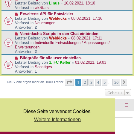
B
e
Letzter Beitrag von
Linus
«
16.02.2021, 18:10
a
e
u
Verfasst in
wkStats
g
i
e
N
Erweiterte API für Entwickler
t
r
e
Letzter Beitrag von
Webkicks
«
08.02.2021, 17:16
r
B
u
Verfasst in
Neuerungen
a
e
e
Antworten:
2
g
i
r
N
Vereinfacht: Scripte in den Chat einbinden
t
B
e
Letzter Beitrag von
Webkicks
«
08.02.2021, 17:11
r
e
u
Verfasst in
Individuelle Entwicklungen / Anpassungen /
a
i
e
Erweiterungen
g
t
r
Antworten:
2
r
B
N
Bildgröße für alle user einstellen.
a
e
e
Letzter Beitrag von
1. FC Keller
«
01.02.2021, 19:03
g
i
u
Verfasst in
Sonstiges
t
e
Antworten:
1
r
r
a
B
Seite
1
von
20
1
2
3
4
5
20
Nä
Die Suche ergab mehr als 1000 Treffer
g
…
e
i
Gehe zu
t
r
a
Foren-Übersicht
g
Diese Seite verwendet Cookies.
Weitere Informationen
Copyright Webkicks.de |
Impressum
|
AGB
|
Datenschutz
Powered by
phpBB
® Forum Software © phpBB Limited
Deutsche Übersetzung durch
phpBB.de