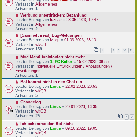
a
e
u
Verfasst in
Allgemeines
g
i
e
Antworten:
1
t
r
N
Werbung unterdrücken; Bezahlung
r
B
e
Letzter Beitrag von
luzifair
«
23.05.2023, 19:47
a
e
u
Verfasst in
Allgemeines
g
i
e
Antworten:
2
t
r
N
[Sammelthread] Bug-Meldungen
r
B
e
Letzter Beitrag von
Mogli
«
01.03.2023, 23:10
a
e
u
Verfasst in
wkQB
g
i
e
Antworten:
158
1
8
9
10
11
…
t
r
r
N
Mod Menü funktioniert nicht mehr
B
a
e
Letzter Beitrag von
1. FC Keller
«
15.02.2023, 09:55
e
g
u
Verfasst in
Individuelle Entwicklungen / Anpassungen /
i
e
Erweiterungen
t
r
Antworten:
1
r
B
a
N
Bot kommt nicht in den Chat u.a.
e
g
e
Letzter Beitrag von
Linus
«
22.01.2023, 20:53
i
u
Verfasst in
wkQB
t
e
Antworten:
5
r
r
N
Changelog
a
B
e
Letzter Beitrag von
Linus
«
20.01.2023, 13:35
g
e
u
Verfasst in
wkQB
i
e
Antworten:
25
1
2
t
r
r
N
Ich bekomme den Bot nicht
B
a
e
Letzter Beitrag von
Linus
«
09.10.2022, 19:05
e
g
u
Verfasst in
wkQB
i