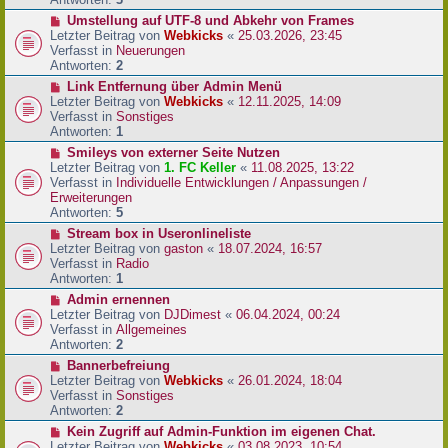
r
N
Umstellung auf UTF-8 und Abkehr von Frames
B
e
Letzter Beitrag von
Webkicks
«
25.03.2026, 23:45
e
u
Verfasst in
Neuerungen
i
e
Antworten:
2
t
r
N
Link Entfernung über Admin Menü
r
B
e
Letzter Beitrag von
Webkicks
«
12.11.2025, 14:09
a
e
u
Verfasst in
Sonstiges
g
i
e
Antworten:
1
t
r
N
Smileys von externer Seite Nutzen
r
B
e
Letzter Beitrag von
1. FC Keller
«
11.08.2025, 13:22
a
e
u
Verfasst in
Individuelle Entwicklungen / Anpassungen /
g
i
e
Erweiterungen
t
r
Antworten:
5
r
B
N
Stream box in Useronlineliste
a
e
e
Letzter Beitrag von
gaston
«
18.07.2024, 16:57
g
i
u
Verfasst in
Radio
t
e
Antworten:
1
r
r
N
Admin ernennen
a
B
e
Letzter Beitrag von
DJDimest
«
06.04.2024, 00:24
g
e
u
Verfasst in
Allgemeines
i
e
Antworten:
2
t
r
N
Bannerbefreiung
r
B
e
Letzter Beitrag von
Webkicks
«
26.01.2024, 18:04
a
e
u
Verfasst in
Sonstiges
g
i
e
Antworten:
2
t
r
N
Kein Zugriff auf Admin-Funktion im eigenen Chat.
r
B
e
Letzter Beitrag von
Webkicks
«
03.08.2023, 10:54