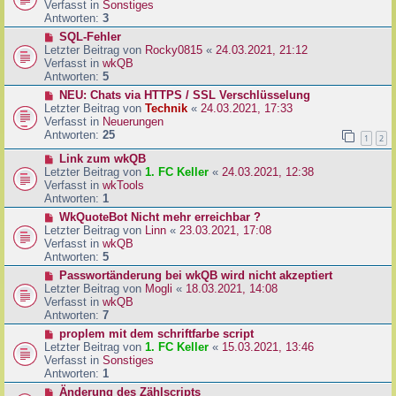
u
Verfasst in
Sonstiges
i
e
Antworten:
3
t
r
N
SQL-Fehler
r
B
e
Letzter Beitrag von
Rocky0815
«
24.03.2021, 21:12
a
e
u
Verfasst in
wkQB
g
i
e
Antworten:
5
t
r
N
NEU: Chats via HTTPS / SSL Verschlüsselung
r
B
e
Letzter Beitrag von
Technik
«
24.03.2021, 17:33
a
e
u
Verfasst in
Neuerungen
g
i
e
Antworten:
25
1
2
t
r
r
N
Link zum wkQB
B
a
e
Letzter Beitrag von
1. FC Keller
«
24.03.2021, 12:38
e
g
u
Verfasst in
wkTools
i
e
Antworten:
1
t
r
r
N
WkQuoteBot Nicht mehr erreichbar ?
B
a
e
Letzter Beitrag von
Linn
«
23.03.2021, 17:08
e
g
u
Verfasst in
wkQB
i
e
Antworten:
5
t
r
N
Passwortänderung bei wkQB wird nicht akzeptiert
r
B
e
Letzter Beitrag von
Mogli
«
18.03.2021, 14:08
a
e
u
Verfasst in
wkQB
g
i
e
Antworten:
7
t
r
N
proplem mit dem schriftfarbe script
r
B
e
Letzter Beitrag von
1. FC Keller
«
15.03.2021, 13:46
a
e
u
Verfasst in
Sonstiges
g
i
e
Antworten:
1
t
r
N
Änderung des Zählscripts
r