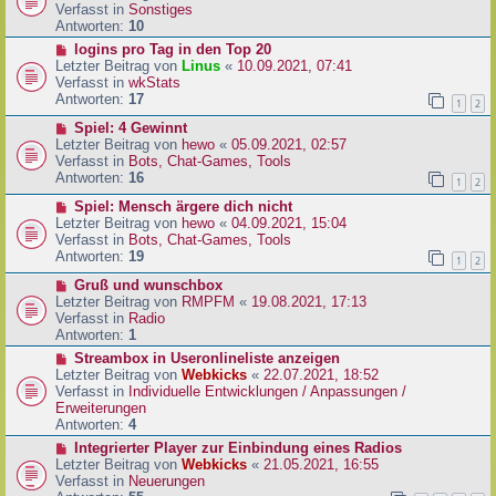
i
u
Verfasst in
Sonstiges
t
e
Antworten:
10
r
r
N
logins pro Tag in den Top 20
a
B
e
Letzter Beitrag von
Linus
«
10.09.2021, 07:41
g
e
u
Verfasst in
wkStats
i
e
Antworten:
17
1
2
t
r
r
N
Spiel: 4 Gewinnt
B
a
e
Letzter Beitrag von
hewo
«
05.09.2021, 02:57
e
g
u
Verfasst in
Bots, Chat-Games, Tools
i
e
Antworten:
16
t
1
2
r
r
N
Spiel: Mensch ärgere dich nicht
B
a
e
Letzter Beitrag von
hewo
«
04.09.2021, 15:04
e
g
u
Verfasst in
Bots, Chat-Games, Tools
i
e
Antworten:
19
t
1
2
r
r
N
Gruß und wunschbox
B
a
e
Letzter Beitrag von
RMPFM
«
19.08.2021, 17:13
e
g
u
Verfasst in
Radio
i
e
Antworten:
1
t
r
r
N
Streambox in Useronlineliste anzeigen
B
a
e
Letzter Beitrag von
Webkicks
«
22.07.2021, 18:52
e
g
u
Verfasst in
Individuelle Entwicklungen / Anpassungen /
i
e
Erweiterungen
t
r
Antworten:
4
r
B
N
Integrierter Player zur Einbindung eines Radios
a
e
e
Letzter Beitrag von
Webkicks
«
21.05.2021, 16:55
g
i
u
Verfasst in
Neuerungen
t