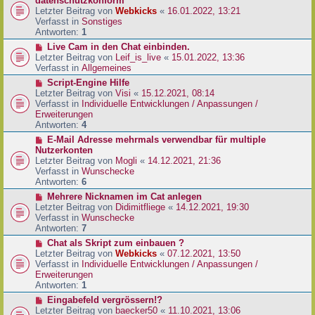
datenschutzkonform
a
B
u
Letzter Beitrag von
Webkicks
«
16.01.2022, 13:21
g
e
e
Verfasst in
Sonstiges
i
r
Antworten:
1
t
B
N
Live Cam in den Chat einbinden.
r
e
e
Letzter Beitrag von
Leif_is_live
«
15.01.2022, 13:36
a
i
u
Verfasst in
Allgemeines
g
t
e
N
Script-Engine Hilfe
r
r
e
Letzter Beitrag von
Visi
«
15.12.2021, 08:14
a
B
u
Verfasst in
Individuelle Entwicklungen / Anpassungen /
g
e
e
Erweiterungen
i
r
Antworten:
4
t
B
N
E-Mail Adresse mehrmals verwendbar für multiple
r
e
e
Nutzerkonten
a
i
u
Letzter Beitrag von
Mogli
«
14.12.2021, 21:36
g
t
e
Verfasst in
Wunschecke
r
r
Antworten:
6
a
B
N
Mehrere Nicknamen im Cat anlegen
g
e
e
Letzter Beitrag von
Didimitfliege
«
14.12.2021, 19:30
i
u
Verfasst in
Wunschecke
t
e
Antworten:
7
r
r
N
Chat als Skript zum einbauen ?
a
B
e
Letzter Beitrag von
Webkicks
«
07.12.2021, 13:50
g
e
u
Verfasst in
Individuelle Entwicklungen / Anpassungen /
i
e
Erweiterungen
t
r
Antworten:
1
r
B
N
Eingabefeld vergrössern!?
a
e
e
Letzter Beitrag von
baecker50
«
11.10.2021, 13:06
g