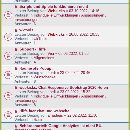
e
Antworten:
8
t
r
r
N
Scripts und Spiele funktionieren nicht
B
a
e
Letzter Beitrag von
Webkicks
«
03.10.2022, 14:16
e
g
u
Verfasst in
Individuelle Entwicklungen / Anpassungen /
i
e
Erweiterungen
t
r
Antworten:
6
r
B
N
wktools
a
e
e
Letzter Beitrag von
Webkicks
«
26.08.2022, 10:33
g
i
u
Verfasst in
wkTools
t
e
Antworten:
1
r
r
N
Support - Hilfe
a
B
e
Letzter Beitrag von
Visi
«
08.06.2022, 01:38
g
e
u
Verfasst in
Allgemeines
i
e
Antworten:
4
t
r
N
Räume als Popup
r
B
e
Letzter Beitrag von
Lordi
«
23.02.2022, 20:46
a
e
u
Verfasst in
Wunschecke
g
i
e
Antworten:
8
t
r
N
webkicks. Chat Responsive Bootstrap 2020 Holen
r
B
e
Letzter Beitrag von
Lordi
«
23.02.2022, 15:32
a
e
u
Verfasst in
Individuelle Entwicklungen / Anpassungen /
g
i
e
Erweiterungen
t
r
Antworten:
8
r
B
N
Hilfe fuer chat und webseite
a
e
e
Letzter Beitrag von
amadeus
«
22.02.2022, 11:36
g
i
u
Verfasst in
Radio
t
e
N
Behördenurteil: Google Analytics ist nicht EU-
r
r
e