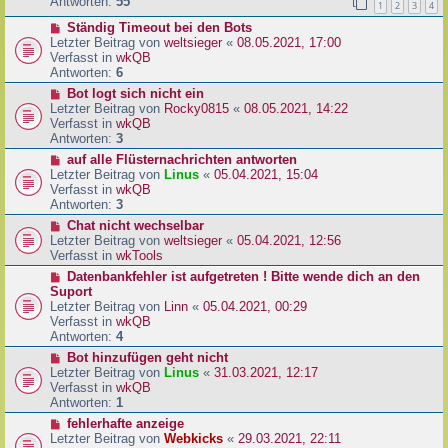
e
Antworten:
55
1
2
3
4
r
r
a
N
Ständig Timeout bei den Bots
B
g
e
Letzter Beitrag von
weltsieger
«
08.05.2021, 17:00
e
u
Verfasst in
wkQB
i
e
Antworten:
6
t
r
r
N
Bot logt sich nicht ein
B
a
e
Letzter Beitrag von
Rocky0815
«
08.05.2021, 14:22
e
g
u
Verfasst in
wkQB
i
e
Antworten:
3
t
r
N
auf alle Flüsternachrichten antworten
r
B
e
Letzter Beitrag von
Linus
«
05.04.2021, 15:04
a
e
u
Verfasst in
wkQB
g
i
e
Antworten:
3
t
r
N
Chat nicht wechselbar
r
B
e
Letzter Beitrag von
weltsieger
«
05.04.2021, 12:56
a
e
u
Verfasst in
wkTools
g
i
e
N
Datenbankfehler ist aufgetreten ! Bitte wende dich an den
t
r
e
Suport
r
B
u
Letzter Beitrag von
Linn
«
05.04.2021, 00:29
a
e
e
Verfasst in
wkQB
g
i
r
Antworten:
4
t
B
N
Bot hinzufügen geht nicht
r
e
e
Letzter Beitrag von
Linus
«
31.03.2021, 12:17
a
i
u
Verfasst in
wkQB
g
t
e
Antworten:
1
r
r
N
fehlerhafte anzeige
a
B
e
Letzter Beitrag von
Webkicks
«
29.03.2021, 22:11
g
e