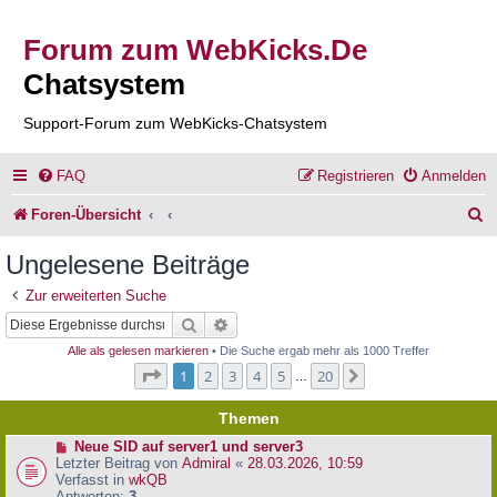
Forum zum WebKicks.De
Chatsystem
Support-Forum zum WebKicks-Chatsystem
FAQ
Registrieren
Anmelden
S
Foren-Übersicht
u
Ungelesene Beiträge
c
Zur erweiterten Suche
h
Suche
Erweiterte Suche
e
Alle als gelesen markieren
• Die Suche ergab mehr als 1000 Treffer
Seite
1
von
20
1
2
3
4
5
20
Nächste
…
Themen
N
Neue SID auf server1 und server3
e
Letzter Beitrag von
Admiral
«
28.03.2026, 10:59
u
Verfasst in
wkQB
e
Antworten:
3