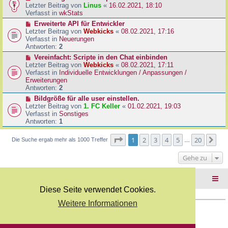
B
e
Letzter Beitrag von
Linus
«
16.02.2021, 18:10
a
e
u
Verfasst in
wkStats
g
i
e
N
Erweiterte API für Entwickler
t
r
e
Letzter Beitrag von
Webkicks
«
08.02.2021, 17:16
r
B
u
Verfasst in
Neuerungen
a
e
e
Antworten:
2
g
i
r
N
Vereinfacht: Scripte in den Chat einbinden
t
B
e
Letzter Beitrag von
Webkicks
«
08.02.2021, 17:11
r
e
u
Verfasst in
Individuelle Entwicklungen / Anpassungen /
a
i
e
Erweiterungen
g
t
r
Antworten:
2
r
B
N
Bildgröße für alle user einstellen.
a
e
e
Letzter Beitrag von
1. FC Keller
«
01.02.2021, 19:03
g
i
u
Verfasst in
Sonstiges
t
e
Antworten:
1
r
r
a
B
Seite
1
von
20
1
2
3
4
5
20
Nä
Die Suche ergab mehr als 1000 Treffer
g
…
e
i
Gehe zu
t
r
a
Foren-Übersicht
g
Diese Seite verwendet Cookies.
Weitere Informationen
Copyright Webkicks.de |
Impressum
|
AGB
|
Datenschutz
Powered by
phpBB
® Forum Software © phpBB Limited
Deutsche Übersetzung durch
phpBB.de