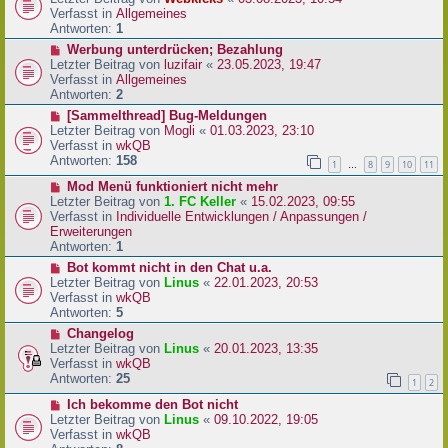
a
e
u
Verfasst in
Allgemeines
g
i
e
Antworten:
1
t
r
N
Werbung unterdrücken; Bezahlung
r
B
e
Letzter Beitrag von
luzifair
«
23.05.2023, 19:47
a
e
u
Verfasst in
Allgemeines
g
i
e
Antworten:
2
t
r
N
[Sammelthread] Bug-Meldungen
r
B
e
Letzter Beitrag von
Mogli
«
01.03.2023, 23:10
a
e
u
Verfasst in
wkQB
g
i
e
Antworten:
158
1
8
9
10
11
…
t
r
r
N
Mod Menü funktioniert nicht mehr
B
a
e
Letzter Beitrag von
1. FC Keller
«
15.02.2023, 09:55
e
g
u
Verfasst in
Individuelle Entwicklungen / Anpassungen /
i
e
Erweiterungen
t
r
Antworten:
1
r
B
a
N
Bot kommt nicht in den Chat u.a.
e
g
e
Letzter Beitrag von
Linus
«
22.01.2023, 20:53
i
u
Verfasst in
wkQB
t
e
Antworten:
5
r
r
N
Changelog
a
B
e
Letzter Beitrag von
Linus
«
20.01.2023, 13:35
g
e
u
Verfasst in
wkQB
i
e
Antworten:
25
1
2
t
r
r
N
Ich bekomme den Bot nicht
B
a
e
Letzter Beitrag von
Linus
«
09.10.2022, 19:05
e
g
u
Verfasst in
wkQB
i