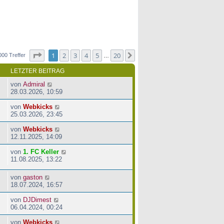
Seite
1
von
20
1
2
3
4
5
20
Nächste
000 Treffer
…
LETZTER BEITRAG
von
Admiral
28.03.2026, 10:59
von
Webkicks
25.03.2026, 23:45
von
Webkicks
12.11.2025, 14:09
von
1. FC Keller
11.08.2025, 13:22
von
gaston
18.07.2024, 16:57
von
DJDimest
06.04.2024, 00:24
von
Webkicks