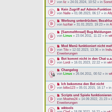
a
i
r
e
von
liz
» 24.01.2024, 10:52 » in
Sonst
g
t
B
u
r
e
e
N
Kein Zugriff auf Admin-Funktion
a
i
r
e
von
Nalle
» 01.08.2023, 06:17 » in
Al
g
t
B
u
r
e
e
N
Werbung unterdrücken; Bezahlu
a
i
r
e
von
luzifair
» 31.01.2023, 19:23 » in
A
g
t
B
u
r
e
e
N
[Sammelthread] Bug-Meldungen
a
i
r
e
von
Linus
» 23.04.2011, 11:22 » in
w
g
t
B
u
r
e
e
N
Mod Menü funktioniert nicht me
a
i
r
e
von
Tilo
» 12.02.2023, 13:36 » in
Indi
g
t
B
u
Erweiterungen
r
e
e
a
i
N
Bot kommt nicht in den Chat u.a
r
g
t
e
von
Lordi
» 16.01.2023, 22:22 » in
wk
B
r
u
e
a
e
N
Changelog
i
g
r
e
von
Linus
» 26.04.2011, 00:52 » in
w
t
B
u
r
e
e
a
N
Ich bekomme den Bot nicht
i
r
g
e
von
bilbo123
» 05.01.2015, 16:17 » i
t
B
u
r
e
e
N
Scripts und Spiele funktionieren
a
i
r
e
von
Moehre24
» 14.09.2022, 21:23 » 
g
t
B
u
Erweiterungen
r
e
e
a
N
wktools
i
r
g
e
von
Chef
» 18.08.2022, 16:22 » in
wk