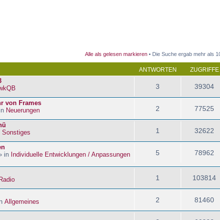
 Suche
Alle als gelesen markieren
• Die Suche ergab mehr als 1
ANTWORTEN
ZUGRIFFE
3
3
39304
wkQB
hr von Frames
2
77525
in
Neuerungen
nü
1
32622
n
Sonstiges
en
5
78962
» in
Individuelle Entwicklungen / Anpassungen
1
103814
Radio
2
81460
in
Allgemeines