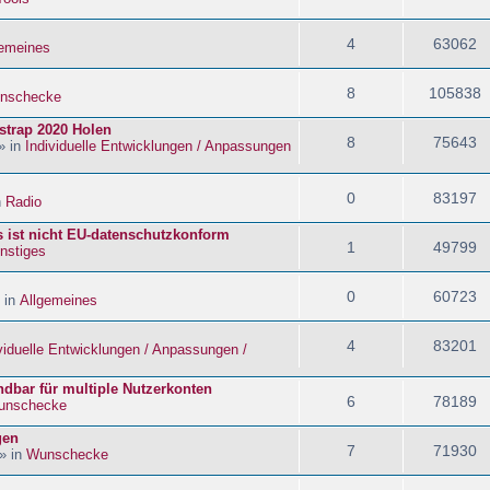
4
63062
gemeines
8
105838
nschecke
strap 2020 Holen
8
75643
» in
Individuelle Entwicklungen / Anpassungen
0
83197
n
Radio
s ist nicht EU-datenschutzkonform
1
49799
nstiges
0
60723
 in
Allgemeines
4
83201
viduelle Entwicklungen / Anpassungen /
dbar für multiple Nutzerkonten
6
78189
unschecke
gen
7
71930
» in
Wunschecke