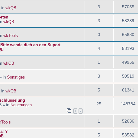
3
57055
 in
wkQB
orten
3
58239
in
wkQB
0
65880
in
wkTools
! Bitte wende dich an den Suport
4
58193
QB
1
49955
in
wkQB
3
50519
» in
Sonstiges
5
61341
 in
wkQB
schlüsselung
25
148784
8 » in
Neuerungen
1
2
1
52636
kTools
ar ?
5
58582
QB