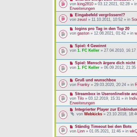
a
i
r
e
von
king2810
» 03.12.2021, 02:28 » i
g
t
B
u
Erweiterungen
r
e
e
N
Eingabefeld vergrössern!?
a
i
r
e
von
zeusl
» 11.10.2011, 10:52 » in
So
g
t
B
u
r
e
e
N
logins pro Tag in den Top 20
a
i
r
e
von
gaston
» 12.08.2021, 01:42 » in
w
g
t
B
u
r
e
e
a
N
Spiel: 4 Gewinnt
i
r
g
e
von
1. FC Keller
» 27.04.2010, 16:17
t
B
u
r
e
e
a
i
N
Spiel: Mensch ärgere dich nicht
r
g
t
e
von
1. FC Keller
» 06.09.2012, 21:35
B
r
u
e
a
e
i
g
N
Gruß und wunschbox
r
t
e
von
Franky
» 29.03.2020, 20:24 » in
R
B
r
u
e
a
e
N
Streambox in Useronlineliste an
i
g
r
e
von
Tilo
» 03.12.2019, 15:31 » in
Indi
t
B
u
Erweiterungen
r
e
e
a
N
Integrierter Player zur Einbindu
i
r
g
e
von
Webkicks
» 23.10.2018, 18:4
t
B
u
r
e
e
a
i
N
Ständig Timeout bei den Bots
r
g
t
e
von
Linn
» 01.05.2021, 11:46 » in
wk
B
r
u
e