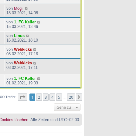
von
Mogli
18.03.2021, 14:08
von
1. FC Keller
15.03.2021, 13:46
von
Linus
16.02.2021, 18:10
von
Webkicks
08.02.2021, 17:16
von
Webkicks
08.02.2021, 17:11
von
1. FC Keller
01.02.2021, 19:03
Seite
1
von
20
1
2
3
4
5
20
Nächste
000 Treffer
…
Gehe zu
 Cookies löschen
Alle Zeiten sind
UTC+02:00