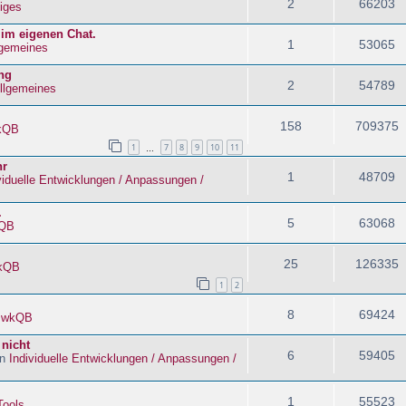
2
66203
iges
 im eigenen Chat.
1
53065
lgemeines
ng
2
54789
llgemeines
158
709375
kQB
1
7
8
9
10
11
…
hr
1
48709
viduelle Entwicklungen / Anpassungen /
.
5
63068
QB
25
126335
kQB
1
2
8
69424
n
wkQB
 nicht
6
59405
in
Individuelle Entwicklungen / Anpassungen /
1
55523
Tools