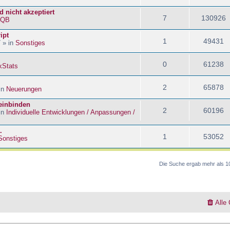
 nicht akzeptiert
7
130926
kQB
ipt
1
49431
 » in
Sonstiges
0
61238
kStats
2
65878
in
Neuerungen
 einbinden
2
60196
in
Individuelle Entwicklungen / Anpassungen /
.
1
53052
Sonstiges
Die Suche ergab mehr als 1
Alle