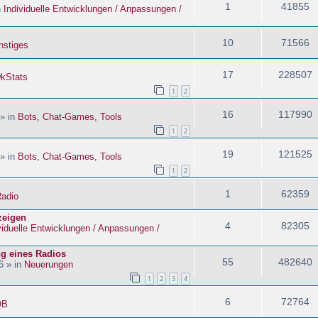
1
41855
n
Individuelle Entwicklungen / Anpassungen /
10
71566
nstiges
17
228507
kStats
1
2
16
117990
 » in
Bots, Chat-Games, Tools
1
2
19
121525
 » in
Bots, Chat-Games, Tools
1
2
1
62359
adio
zeigen
4
82305
viduelle Entwicklungen / Anpassungen /
ng eines Radios
55
482640
6 » in
Neuerungen
1
2
3
4
6
72764
QB