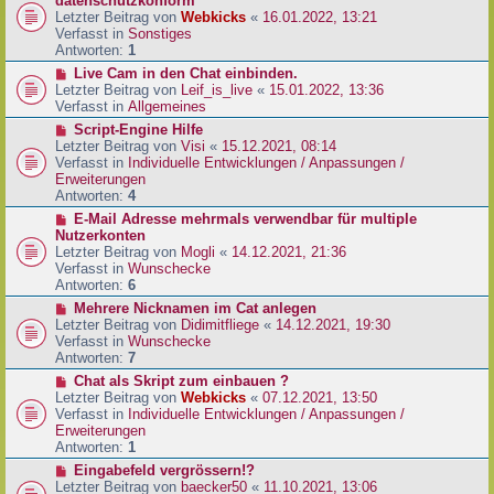
datenschutzkonform
a
B
u
Letzter Beitrag von
Webkicks
«
16.01.2022, 13:21
g
e
e
Verfasst in
Sonstiges
i
r
Antworten:
1
t
B
N
Live Cam in den Chat einbinden.
r
e
e
Letzter Beitrag von
Leif_is_live
«
15.01.2022, 13:36
a
i
u
Verfasst in
Allgemeines
g
t
e
N
Script-Engine Hilfe
r
r
e
Letzter Beitrag von
Visi
«
15.12.2021, 08:14
a
B
u
Verfasst in
Individuelle Entwicklungen / Anpassungen /
g
e
e
Erweiterungen
i
r
Antworten:
4
t
B
N
E-Mail Adresse mehrmals verwendbar für multiple
r
e
e
Nutzerkonten
a
i
u
Letzter Beitrag von
Mogli
«
14.12.2021, 21:36
g
t
e
Verfasst in
Wunschecke
r
r
Antworten:
6
a
B
N
Mehrere Nicknamen im Cat anlegen
g
e
e
Letzter Beitrag von
Didimitfliege
«
14.12.2021, 19:30
i
u
Verfasst in
Wunschecke
t
e
Antworten:
7
r
r
N
Chat als Skript zum einbauen ?
a
B
e
Letzter Beitrag von
Webkicks
«
07.12.2021, 13:50
g
e
u
Verfasst in
Individuelle Entwicklungen / Anpassungen /
i
e
Erweiterungen
t
r
Antworten:
1
r
B
N
Eingabefeld vergrössern!?
a
e
e
Letzter Beitrag von
baecker50
«
11.10.2021, 13:06
g