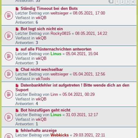
e
Antworten:
55
1
2
3
4
r
r
a
N
Ständig Timeout bei den Bots
B
g
e
Letzter Beitrag von
weltsieger
«
08.05.2021, 17:00
e
u
Verfasst in
wkQB
i
e
Antworten:
6
t
r
r
N
Bot logt sich nicht ein
B
a
e
Letzter Beitrag von
Rocky0815
«
08.05.2021, 14:22
e
g
u
Verfasst in
wkQB
i
e
Antworten:
3
t
r
N
auf alle Flüsternachrichten antworten
r
B
e
Letzter Beitrag von
Linus
«
05.04.2021, 15:04
a
e
u
Verfasst in
wkQB
g
i
e
Antworten:
3
t
r
N
Chat nicht wechselbar
r
B
e
Letzter Beitrag von
weltsieger
«
05.04.2021, 12:56
a
e
u
Verfasst in
wkTools
g
i
e
N
Datenbankfehler ist aufgetreten ! Bitte wende dich an den
t
r
e
Suport
r
B
u
Letzter Beitrag von
Linn
«
05.04.2021, 00:29
a
e
e
Verfasst in
wkQB
g
i
r
Antworten:
4
t
B
N
Bot hinzufügen geht nicht
r
e
e
Letzter Beitrag von
Linus
«
31.03.2021, 12:17
a
i
u
Verfasst in
wkQB
g
t
e
Antworten:
1
r
r
N
fehlerhafte anzeige
a
B
e
Letzter Beitrag von
Webkicks
«
29.03.2021, 22:11
g
e