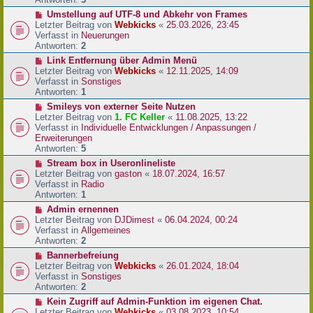
r
N
Umstellung auf UTF-8 und Abkehr von Frames
B
e
Letzter Beitrag von
Webkicks
«
25.03.2026, 23:45
e
u
Verfasst in
Neuerungen
i
e
Antworten:
2
t
r
N
Link Entfernung über Admin Menü
r
B
e
Letzter Beitrag von
Webkicks
«
12.11.2025, 14:09
a
e
u
Verfasst in
Sonstiges
g
i
e
Antworten:
1
t
r
N
Smileys von externer Seite Nutzen
r
B
e
Letzter Beitrag von
1. FC Keller
«
11.08.2025, 13:22
a
e
u
Verfasst in
Individuelle Entwicklungen / Anpassungen /
g
i
e
Erweiterungen
t
r
Antworten:
5
r
B
N
Stream box in Useronlineliste
a
e
e
Letzter Beitrag von
gaston
«
18.07.2024, 16:57
g
i
u
Verfasst in
Radio
t
e
Antworten:
1
r
r
N
Admin ernennen
a
B
e
Letzter Beitrag von
DJDimest
«
06.04.2024, 00:24
g
e
u
Verfasst in
Allgemeines
i
e
Antworten:
2
t
r
N
Bannerbefreiung
r
B
e
Letzter Beitrag von
Webkicks
«
26.01.2024, 18:04
a
e
u
Verfasst in
Sonstiges
g
i
e
Antworten:
2
t
r
N
Kein Zugriff auf Admin-Funktion im eigenen Chat.
r
B
e
Letzter Beitrag von
Webkicks
«
03.08.2023, 10:54