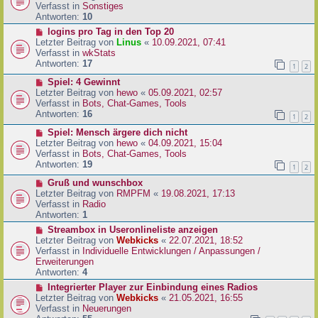
i
u
Verfasst in
Sonstiges
t
e
Antworten:
10
r
r
N
logins pro Tag in den Top 20
a
B
e
Letzter Beitrag von
Linus
«
10.09.2021, 07:41
g
e
u
Verfasst in
wkStats
i
e
Antworten:
17
1
2
t
r
r
N
Spiel: 4 Gewinnt
B
a
e
Letzter Beitrag von
hewo
«
05.09.2021, 02:57
e
g
u
Verfasst in
Bots, Chat-Games, Tools
i
e
Antworten:
16
t
1
2
r
r
N
Spiel: Mensch ärgere dich nicht
B
a
e
Letzter Beitrag von
hewo
«
04.09.2021, 15:04
e
g
u
Verfasst in
Bots, Chat-Games, Tools
i
e
Antworten:
19
t
1
2
r
r
N
Gruß und wunschbox
B
a
e
Letzter Beitrag von
RMPFM
«
19.08.2021, 17:13
e
g
u
Verfasst in
Radio
i
e
Antworten:
1
t
r
r
N
Streambox in Useronlineliste anzeigen
B
a
e
Letzter Beitrag von
Webkicks
«
22.07.2021, 18:52
e
g
u
Verfasst in
Individuelle Entwicklungen / Anpassungen /
i
e
Erweiterungen
t
r
Antworten:
4
r
B
N
Integrierter Player zur Einbindung eines Radios
a
e
e
Letzter Beitrag von
Webkicks
«
21.05.2021, 16:55
g
i
u
Verfasst in
Neuerungen
t