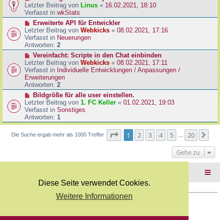
B
e
Letzter Beitrag von
Linus
«
16.02.2021, 18:10
a
e
u
Verfasst in
wkStats
g
i
e
N
Erweiterte API für Entwickler
t
r
e
Letzter Beitrag von
Webkicks
«
08.02.2021, 17:16
r
B
u
Verfasst in
Neuerungen
a
e
e
Antworten:
2
g
i
r
N
Vereinfacht: Scripte in den Chat einbinden
t
B
e
Letzter Beitrag von
Webkicks
«
08.02.2021, 17:11
r
e
u
Verfasst in
Individuelle Entwicklungen / Anpassungen /
a
i
e
Erweiterungen
g
t
r
Antworten:
2
r
B
N
Bildgröße für alle user einstellen.
a
e
e
Letzter Beitrag von
1. FC Keller
«
01.02.2021, 19:03
g
i
u
Verfasst in
Sonstiges
t
e
Antworten:
1
r
r
a
B
Seite
1
von
20
1
2
3
4
5
20
Nä
Die Suche ergab mehr als 1000 Treffer
g
…
e
i
Gehe zu
t
r
a
Foren-Übersicht
g
Diese Seite verwendet Cookies.
Weitere Informationen
Copyright Webkicks.de |
Impressum
|
AGB
|
Datenschutz
Powered by
phpBB
® Forum Software © phpBB Limited
Deutsche Übersetzung durch
phpBB.de