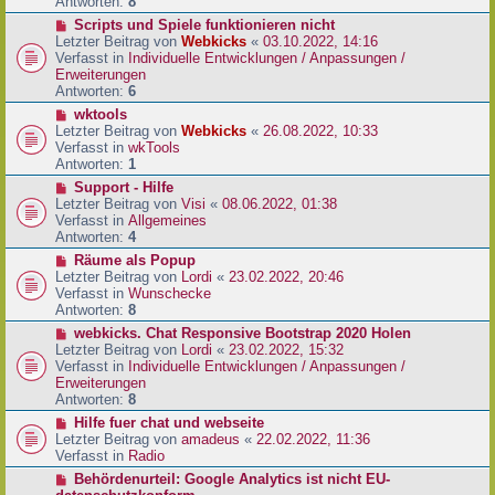
e
Antworten:
8
t
r
r
N
Scripts und Spiele funktionieren nicht
B
a
e
Letzter Beitrag von
Webkicks
«
03.10.2022, 14:16
e
g
u
Verfasst in
Individuelle Entwicklungen / Anpassungen /
i
e
Erweiterungen
t
r
Antworten:
6
r
B
N
wktools
a
e
e
Letzter Beitrag von
Webkicks
«
26.08.2022, 10:33
g
i
u
Verfasst in
wkTools
t
e
Antworten:
1
r
r
N
Support - Hilfe
a
B
e
Letzter Beitrag von
Visi
«
08.06.2022, 01:38
g
e
u
Verfasst in
Allgemeines
i
e
Antworten:
4
t
r
N
Räume als Popup
r
B
e
Letzter Beitrag von
Lordi
«
23.02.2022, 20:46
a
e
u
Verfasst in
Wunschecke
g
i
e
Antworten:
8
t
r
N
webkicks. Chat Responsive Bootstrap 2020 Holen
r
B
e
Letzter Beitrag von
Lordi
«
23.02.2022, 15:32
a
e
u
Verfasst in
Individuelle Entwicklungen / Anpassungen /
g
i
e
Erweiterungen
t
r
Antworten:
8
r
B
N
Hilfe fuer chat und webseite
a
e
e
Letzter Beitrag von
amadeus
«
22.02.2022, 11:36
g
i
u
Verfasst in
Radio
t
e
N
Behördenurteil: Google Analytics ist nicht EU-
r
r
e