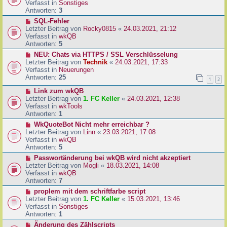
u
Verfasst in
Sonstiges
i
e
Antworten:
3
t
r
N
SQL-Fehler
r
B
e
Letzter Beitrag von
Rocky0815
«
24.03.2021, 21:12
a
e
u
Verfasst in
wkQB
g
i
e
Antworten:
5
t
r
N
NEU: Chats via HTTPS / SSL Verschlüsselung
r
B
e
Letzter Beitrag von
Technik
«
24.03.2021, 17:33
a
e
u
Verfasst in
Neuerungen
g
i
e
Antworten:
25
1
2
t
r
r
N
Link zum wkQB
B
a
e
Letzter Beitrag von
1. FC Keller
«
24.03.2021, 12:38
e
g
u
Verfasst in
wkTools
i
e
Antworten:
1
t
r
r
N
WkQuoteBot Nicht mehr erreichbar ?
B
a
e
Letzter Beitrag von
Linn
«
23.03.2021, 17:08
e
g
u
Verfasst in
wkQB
i
e
Antworten:
5
t
r
N
Passwortänderung bei wkQB wird nicht akzeptiert
r
B
e
Letzter Beitrag von
Mogli
«
18.03.2021, 14:08
a
e
u
Verfasst in
wkQB
g
i
e
Antworten:
7
t
r
N
proplem mit dem schriftfarbe script
r
B
e
Letzter Beitrag von
1. FC Keller
«
15.03.2021, 13:46
a
e
u
Verfasst in
Sonstiges
g
i
e
Antworten:
1
t
r
N
Änderung des Zählscripts
r