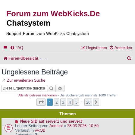
Forum zum WebKicks.De
Chatsystem
Support-Forum zum WebKicks-Chatsystem
FAQ
Registrieren
Anmelden
S
Foren-Übersicht
u
Ungelesene Beiträge
c
Zur erweiterten Suche
h
Suche
Erweiterte Suche
e
Alle als gelesen markieren
• Die Suche ergab mehr als 1000 Treffer
Seite
1
von
20
1
2
3
4
5
20
Nächste
…
Themen
N
Neue SID auf server1 und server3
e
Letzter Beitrag von
Admiral
«
28.03.2026, 10:59
u
Verfasst in
wkQB
e
Antworten:
3