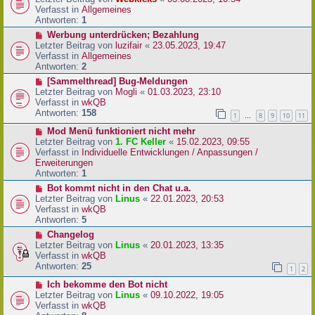
a
e
u
Verfasst in
Allgemeines
g
i
e
Antworten:
1
t
r
N
Werbung unterdrücken; Bezahlung
r
B
e
Letzter Beitrag von
luzifair
«
23.05.2023, 19:47
a
e
u
Verfasst in
Allgemeines
g
i
e
Antworten:
2
t
r
N
[Sammelthread] Bug-Meldungen
r
B
e
Letzter Beitrag von
Mogli
«
01.03.2023, 23:10
a
e
u
Verfasst in
wkQB
g
i
e
Antworten:
158
1
8
9
10
11
…
t
r
r
N
Mod Menü funktioniert nicht mehr
B
a
e
Letzter Beitrag von
1. FC Keller
«
15.02.2023, 09:55
e
g
u
Verfasst in
Individuelle Entwicklungen / Anpassungen /
i
e
Erweiterungen
t
r
Antworten:
1
r
B
a
N
Bot kommt nicht in den Chat u.a.
e
g
e
Letzter Beitrag von
Linus
«
22.01.2023, 20:53
i
u
Verfasst in
wkQB
t
e
Antworten:
5
r
r
N
Changelog
a
B
e
Letzter Beitrag von
Linus
«
20.01.2023, 13:35
g
e
u
Verfasst in
wkQB
i
e
Antworten:
25
1
2
t
r
r
N
Ich bekomme den Bot nicht
B
a
e
Letzter Beitrag von
Linus
«
09.10.2022, 19:05
e
g
u
Verfasst in
wkQB
i