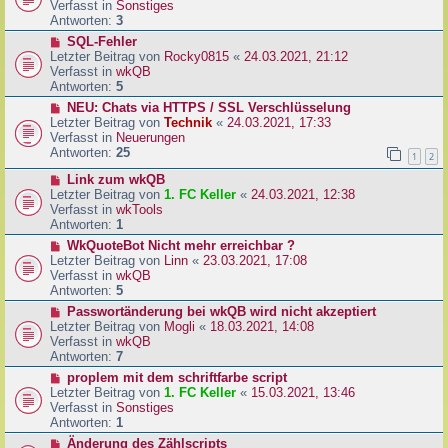
u
Verfasst in
Sonstiges
i
e
Antworten:
3
t
r
N
SQL-Fehler
r
B
e
Letzter Beitrag von
Rocky0815
«
24.03.2021, 21:12
a
e
u
Verfasst in
wkQB
g
i
e
Antworten:
5
t
r
N
NEU: Chats via HTTPS / SSL Verschlüsselung
r
B
e
Letzter Beitrag von
Technik
«
24.03.2021, 17:33
a
e
u
Verfasst in
Neuerungen
g
i
e
Antworten:
25
1
2
t
r
r
N
Link zum wkQB
B
a
e
Letzter Beitrag von
1. FC Keller
«
24.03.2021, 12:38
e
g
u
Verfasst in
wkTools
i
e
Antworten:
1
t
r
r
N
WkQuoteBot Nicht mehr erreichbar ?
B
a
e
Letzter Beitrag von
Linn
«
23.03.2021, 17:08
e
g
u
Verfasst in
wkQB
i
e
Antworten:
5
t
r
N
Passwortänderung bei wkQB wird nicht akzeptiert
r
B
e
Letzter Beitrag von
Mogli
«
18.03.2021, 14:08
a
e
u
Verfasst in
wkQB
g
i
e
Antworten:
7
t
r
N
proplem mit dem schriftfarbe script
r
B
e
Letzter Beitrag von
1. FC Keller
«
15.03.2021, 13:46
a
e
u
Verfasst in
Sonstiges
g
i
e
Antworten:
1
t
r
N
Änderung des Zählscripts
r