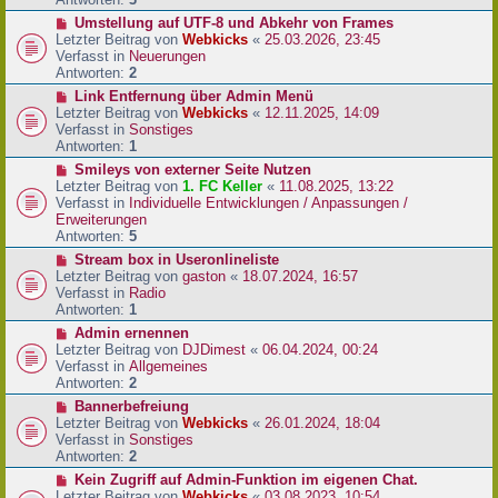
r
N
Umstellung auf UTF-8 und Abkehr von Frames
B
e
Letzter Beitrag von
Webkicks
«
25.03.2026, 23:45
e
u
Verfasst in
Neuerungen
i
e
Antworten:
2
t
r
N
Link Entfernung über Admin Menü
r
B
e
Letzter Beitrag von
Webkicks
«
12.11.2025, 14:09
a
e
u
Verfasst in
Sonstiges
g
i
e
Antworten:
1
t
r
N
Smileys von externer Seite Nutzen
r
B
e
Letzter Beitrag von
1. FC Keller
«
11.08.2025, 13:22
a
e
u
Verfasst in
Individuelle Entwicklungen / Anpassungen /
g
i
e
Erweiterungen
t
r
Antworten:
5
r
B
N
Stream box in Useronlineliste
a
e
e
Letzter Beitrag von
gaston
«
18.07.2024, 16:57
g
i
u
Verfasst in
Radio
t
e
Antworten:
1
r
r
N
Admin ernennen
a
B
e
Letzter Beitrag von
DJDimest
«
06.04.2024, 00:24
g
e
u
Verfasst in
Allgemeines
i
e
Antworten:
2
t
r
N
Bannerbefreiung
r
B
e
Letzter Beitrag von
Webkicks
«
26.01.2024, 18:04
a
e
u
Verfasst in
Sonstiges
g
i
e
Antworten:
2
t
r
N
Kein Zugriff auf Admin-Funktion im eigenen Chat.
r
B
e
Letzter Beitrag von
Webkicks
«
03.08.2023, 10:54