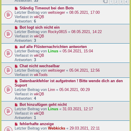
e
Antworten:
55
1
2
3
4
r
r
a
N
Ständig Timeout bei den Bots
B
g
e
Letzter Beitrag von
weltsieger
«
08.05.2021, 17:00
e
u
Verfasst in
wkQB
i
e
Antworten:
6
t
r
r
N
Bot logt sich nicht ein
B
a
e
Letzter Beitrag von
Rocky0815
«
08.05.2021, 14:22
e
g
u
Verfasst in
wkQB
i
e
Antworten:
3
t
r
N
auf alle Flüsternachrichten antworten
r
B
e
Letzter Beitrag von
Linus
«
05.04.2021, 15:04
a
e
u
Verfasst in
wkQB
g
i
e
Antworten:
3
t
r
N
Chat nicht wechselbar
r
B
e
Letzter Beitrag von
weltsieger
«
05.04.2021, 12:56
a
e
u
Verfasst in
wkTools
g
i
e
N
Datenbankfehler ist aufgetreten ! Bitte wende dich an den
t
r
e
Suport
r
B
u
Letzter Beitrag von
Linn
«
05.04.2021, 00:29
a
e
e
Verfasst in
wkQB
g
i
r
Antworten:
4
t
B
N
Bot hinzufügen geht nicht
r
e
e
Letzter Beitrag von
Linus
«
31.03.2021, 12:17
a
i
u
Verfasst in
wkQB
g
t
e
Antworten:
1
r
r
N
fehlerhafte anzeige
a
B
e
Letzter Beitrag von
Webkicks
«
29.03.2021, 22:11
g
e