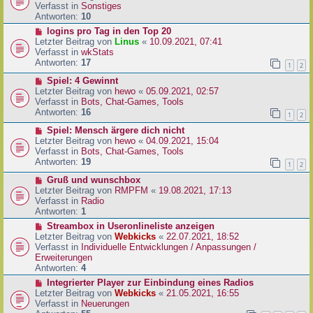
i
u
Verfasst in
Sonstiges
t
e
Antworten:
10
r
r
N
logins pro Tag in den Top 20
a
B
e
Letzter Beitrag von
Linus
«
10.09.2021, 07:41
g
e
u
Verfasst in
wkStats
i
e
Antworten:
17
1
2
t
r
r
N
Spiel: 4 Gewinnt
B
a
e
Letzter Beitrag von
hewo
«
05.09.2021, 02:57
e
g
u
Verfasst in
Bots, Chat-Games, Tools
i
e
Antworten:
16
t
1
2
r
r
N
Spiel: Mensch ärgere dich nicht
B
a
e
Letzter Beitrag von
hewo
«
04.09.2021, 15:04
e
g
u
Verfasst in
Bots, Chat-Games, Tools
i
e
Antworten:
19
t
1
2
r
r
N
Gruß und wunschbox
B
a
e
Letzter Beitrag von
RMPFM
«
19.08.2021, 17:13
e
g
u
Verfasst in
Radio
i
e
Antworten:
1
t
r
r
N
Streambox in Useronlineliste anzeigen
B
a
e
Letzter Beitrag von
Webkicks
«
22.07.2021, 18:52
e
g
u
Verfasst in
Individuelle Entwicklungen / Anpassungen /
i
e
Erweiterungen
t
r
Antworten:
4
r
B
N
Integrierter Player zur Einbindung eines Radios
a
e
e
Letzter Beitrag von
Webkicks
«
21.05.2021, 16:55
g
i
u
Verfasst in
Neuerungen
t