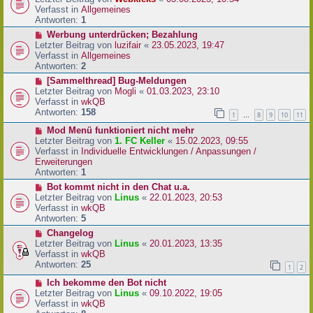
a
e
u
Verfasst in
Allgemeines
g
i
e
Antworten:
1
t
r
N
Werbung unterdrücken; Bezahlung
r
B
e
Letzter Beitrag von
luzifair
«
23.05.2023, 19:47
a
e
u
Verfasst in
Allgemeines
g
i
e
Antworten:
2
t
r
N
[Sammelthread] Bug-Meldungen
r
B
e
Letzter Beitrag von
Mogli
«
01.03.2023, 23:10
a
e
u
Verfasst in
wkQB
g
i
e
Antworten:
158
1
8
9
10
11
…
t
r
r
N
Mod Menü funktioniert nicht mehr
B
a
e
Letzter Beitrag von
1. FC Keller
«
15.02.2023, 09:55
e
g
u
Verfasst in
Individuelle Entwicklungen / Anpassungen /
i
e
Erweiterungen
t
r
Antworten:
1
r
B
a
N
Bot kommt nicht in den Chat u.a.
e
g
e
Letzter Beitrag von
Linus
«
22.01.2023, 20:53
i
u
Verfasst in
wkQB
t
e
Antworten:
5
r
r
N
Changelog
a
B
e
Letzter Beitrag von
Linus
«
20.01.2023, 13:35
g
e
u
Verfasst in
wkQB
i
e
Antworten:
25
1
2
t
r
r
N
Ich bekomme den Bot nicht
B
a
e
Letzter Beitrag von
Linus
«
09.10.2022, 19:05
e
g
u
Verfasst in
wkQB
i