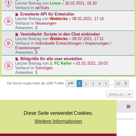
B
e
Letzter Beitrag von
Linus
«
16.02.2021, 18:10
a
e
u
Verfasst in
wkStats
g
i
e
N
Erweiterte API für Entwickler
t
r
e
Letzter Beitrag von
Webkicks
«
08.02.2021, 17:16
r
B
u
Verfasst in
Neuerungen
a
e
e
Antworten:
2
g
i
r
N
Vereinfacht: Scripte in den Chat einbinden
t
B
e
Letzter Beitrag von
Webkicks
«
08.02.2021, 17:11
r
e
u
Verfasst in
Individuelle Entwicklungen / Anpassungen /
a
i
e
Erweiterungen
g
t
r
Antworten:
2
r
B
N
Bildgröße für alle user einstellen.
a
e
e
Letzter Beitrag von
1. FC Keller
«
01.02.2021, 19:03
g
i
u
Verfasst in
Sonstiges
t
e
Antworten:
1
r
r
a
B
Seite
1
von
20
1
2
3
4
5
20
Nä
Die Suche ergab mehr als 1000 Treffer
g
…
e
i
Gehe zu
t
r
a
Foren-Übersicht
g
Diese Seite verwendet Cookies.
Weitere Informationen
Copyright Webkicks.de |
Impressum
|
AGB
|
Datenschutz
Powered by
phpBB
® Forum Software © phpBB Limited
Deutsche Übersetzung durch
phpBB.de