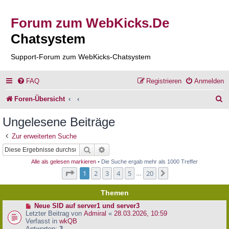
Forum zum WebKicks.De
Chatsystem
Support-Forum zum WebKicks-Chatsystem
FAQ
Registrieren
Anmelden
S
Foren-Übersicht
u
Ungelesene Beiträge
c
Zur erweiterten Suche
h
Suche
Erweiterte Suche
e
Alle als gelesen markieren
• Die Suche ergab mehr als 1000 Treffer
Seite
1
von
20
1
2
3
4
5
20
Nächste
…
Themen
N
Neue SID auf server1 und server3
e
Letzter Beitrag von
Admiral
«
28.03.2026, 10:59
u
Verfasst in
wkQB
e
Antworten:
3