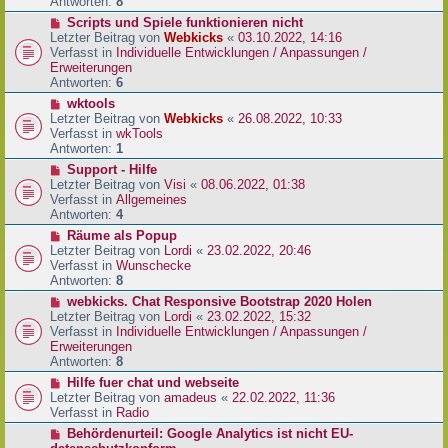
e
Antworten:
8
t
r
r
N
Scripts und Spiele funktionieren nicht
B
a
e
Letzter Beitrag von
Webkicks
«
03.10.2022, 14:16
e
g
u
Verfasst in
Individuelle Entwicklungen / Anpassungen /
i
e
Erweiterungen
t
r
Antworten:
6
r
B
N
wktools
a
e
e
Letzter Beitrag von
Webkicks
«
26.08.2022, 10:33
g
i
u
Verfasst in
wkTools
t
e
Antworten:
1
r
r
N
Support - Hilfe
a
B
e
Letzter Beitrag von
Visi
«
08.06.2022, 01:38
g
e
u
Verfasst in
Allgemeines
i
e
Antworten:
4
t
r
N
Räume als Popup
r
B
e
Letzter Beitrag von
Lordi
«
23.02.2022, 20:46
a
e
u
Verfasst in
Wunschecke
g
i
e
Antworten:
8
t
r
N
webkicks. Chat Responsive Bootstrap 2020 Holen
r
B
e
Letzter Beitrag von
Lordi
«
23.02.2022, 15:32
a
e
u
Verfasst in
Individuelle Entwicklungen / Anpassungen /
g
i
e
Erweiterungen
t
r
Antworten:
8
r
B
N
Hilfe fuer chat und webseite
a
e
e
Letzter Beitrag von
amadeus
«
22.02.2022, 11:36
g
i
u
Verfasst in
Radio
t
e
N
Behördenurteil: Google Analytics ist nicht EU-
r
r
e