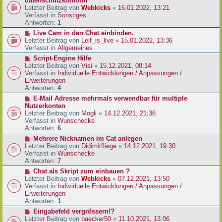
datenschutzkonform
a
B
u
Letzter Beitrag von
Webkicks
«
16.01.2022, 13:21
g
e
e
Verfasst in
Sonstiges
i
r
Antworten:
1
t
B
N
Live Cam in den Chat einbinden.
r
e
e
Letzter Beitrag von
Leif_is_live
«
15.01.2022, 13:36
a
i
u
Verfasst in
Allgemeines
g
t
e
N
Script-Engine Hilfe
r
r
e
Letzter Beitrag von
Visi
«
15.12.2021, 08:14
a
B
u
Verfasst in
Individuelle Entwicklungen / Anpassungen /
g
e
e
Erweiterungen
i
r
Antworten:
4
t
B
N
E-Mail Adresse mehrmals verwendbar für multiple
r
e
e
Nutzerkonten
a
i
u
Letzter Beitrag von
Mogli
«
14.12.2021, 21:36
g
t
e
Verfasst in
Wunschecke
r
r
Antworten:
6
a
B
N
Mehrere Nicknamen im Cat anlegen
g
e
e
Letzter Beitrag von
Didimitfliege
«
14.12.2021, 19:30
i
u
Verfasst in
Wunschecke
t
e
Antworten:
7
r
r
N
Chat als Skript zum einbauen ?
a
B
e
Letzter Beitrag von
Webkicks
«
07.12.2021, 13:50
g
e
u
Verfasst in
Individuelle Entwicklungen / Anpassungen /
i
e
Erweiterungen
t
r
Antworten:
1
r
B
N
Eingabefeld vergrössern!?
a
e
e
Letzter Beitrag von
baecker50
«
11.10.2021, 13:06
g