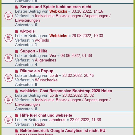
e
Antworten:
8
t
r
r
N
Scripts und Spiele funktionieren nicht
B
a
e
Letzter Beitrag von
Webkicks
«
03.10.2022, 14:16
e
g
u
Verfasst in
Individuelle Entwicklungen / Anpassungen /
i
e
Erweiterungen
t
r
Antworten:
6
r
B
N
wktools
a
e
e
Letzter Beitrag von
Webkicks
«
26.08.2022, 10:33
g
i
u
Verfasst in
wkTools
t
e
Antworten:
1
r
r
N
Support - Hilfe
a
B
e
Letzter Beitrag von
Visi
«
08.06.2022, 01:38
g
e
u
Verfasst in
Allgemeines
i
e
Antworten:
4
t
r
N
Räume als Popup
r
B
e
Letzter Beitrag von
Lordi
«
23.02.2022, 20:46
a
e
u
Verfasst in
Wunschecke
g
i
e
Antworten:
8
t
r
N
webkicks. Chat Responsive Bootstrap 2020 Holen
r
B
e
Letzter Beitrag von
Lordi
«
23.02.2022, 15:32
a
e
u
Verfasst in
Individuelle Entwicklungen / Anpassungen /
g
i
e
Erweiterungen
t
r
Antworten:
8
r
B
N
Hilfe fuer chat und webseite
a
e
e
Letzter Beitrag von
amadeus
«
22.02.2022, 11:36
g
i
u
Verfasst in
Radio
t
e
N
Behördenurteil: Google Analytics ist nicht EU-
r
r
e