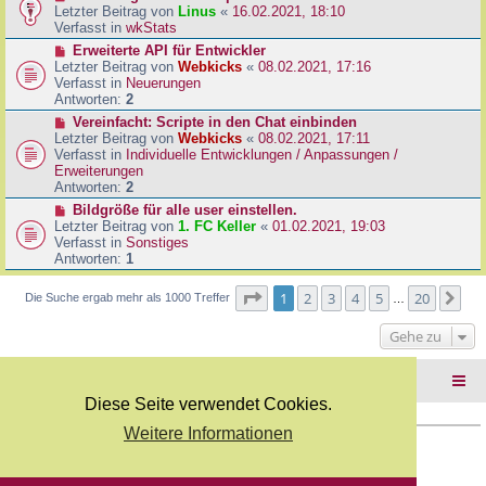
B
e
Letzter Beitrag von
Linus
«
16.02.2021, 18:10
a
e
u
Verfasst in
wkStats
g
i
e
N
Erweiterte API für Entwickler
t
r
e
Letzter Beitrag von
Webkicks
«
08.02.2021, 17:16
r
B
u
Verfasst in
Neuerungen
a
e
e
Antworten:
2
g
i
r
N
Vereinfacht: Scripte in den Chat einbinden
t
B
e
Letzter Beitrag von
Webkicks
«
08.02.2021, 17:11
r
e
u
Verfasst in
Individuelle Entwicklungen / Anpassungen /
a
i
e
Erweiterungen
g
t
r
Antworten:
2
r
B
N
Bildgröße für alle user einstellen.
a
e
e
Letzter Beitrag von
1. FC Keller
«
01.02.2021, 19:03
g
i
u
Verfasst in
Sonstiges
t
e
Antworten:
1
r
r
a
B
Seite
1
von
20
1
2
3
4
5
20
Nä
Die Suche ergab mehr als 1000 Treffer
g
…
e
i
Gehe zu
t
r
a
Foren-Übersicht
g
Diese Seite verwendet Cookies.
Weitere Informationen
Copyright Webkicks.de |
Impressum
|
AGB
|
Datenschutz
Powered by
phpBB
® Forum Software © phpBB Limited
Deutsche Übersetzung durch
phpBB.de