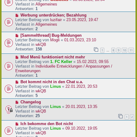
a
e
u
Verfasst in
Allgemeines
g
i
e
Antworten:
1
t
r
N
Werbung unterdrücken; Bezahlung
r
B
e
Letzter Beitrag von
luzifair
«
23.05.2023, 19:47
a
e
u
Verfasst in
Allgemeines
g
i
e
Antworten:
2
t
r
N
[Sammelthread] Bug-Meldungen
r
B
e
Letzter Beitrag von
Mogli
«
01.03.2023, 23:10
a
e
u
Verfasst in
wkQB
g
i
e
Antworten:
158
1
8
9
10
11
…
t
r
r
N
Mod Menü funktioniert nicht mehr
B
a
e
Letzter Beitrag von
1. FC Keller
«
15.02.2023, 09:55
e
g
u
Verfasst in
Individuelle Entwicklungen / Anpassungen /
i
e
Erweiterungen
t
r
Antworten:
1
r
B
a
N
Bot kommt nicht in den Chat u.a.
e
g
e
Letzter Beitrag von
Linus
«
22.01.2023, 20:53
i
u
Verfasst in
wkQB
t
e
Antworten:
5
r
r
N
Changelog
a
B
e
Letzter Beitrag von
Linus
«
20.01.2023, 13:35
g
e
u
Verfasst in
wkQB
i
e
Antworten:
25
1
2
t
r
r
N
Ich bekomme den Bot nicht
B
a
e
Letzter Beitrag von
Linus
«
09.10.2022, 19:05
e
g
u
Verfasst in
wkQB
i