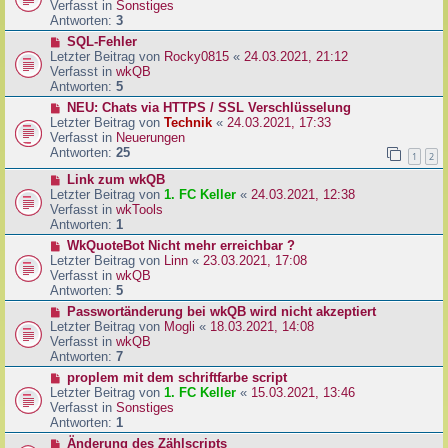
u
Verfasst in
Sonstiges
i
e
Antworten:
3
t
r
N
SQL-Fehler
r
B
e
Letzter Beitrag von
Rocky0815
«
24.03.2021, 21:12
a
e
u
Verfasst in
wkQB
g
i
e
Antworten:
5
t
r
N
NEU: Chats via HTTPS / SSL Verschlüsselung
r
B
e
Letzter Beitrag von
Technik
«
24.03.2021, 17:33
a
e
u
Verfasst in
Neuerungen
g
i
e
Antworten:
25
1
2
t
r
r
N
Link zum wkQB
B
a
e
Letzter Beitrag von
1. FC Keller
«
24.03.2021, 12:38
e
g
u
Verfasst in
wkTools
i
e
Antworten:
1
t
r
r
N
WkQuoteBot Nicht mehr erreichbar ?
B
a
e
Letzter Beitrag von
Linn
«
23.03.2021, 17:08
e
g
u
Verfasst in
wkQB
i
e
Antworten:
5
t
r
N
Passwortänderung bei wkQB wird nicht akzeptiert
r
B
e
Letzter Beitrag von
Mogli
«
18.03.2021, 14:08
a
e
u
Verfasst in
wkQB
g
i
e
Antworten:
7
t
r
N
proplem mit dem schriftfarbe script
r
B
e
Letzter Beitrag von
1. FC Keller
«
15.03.2021, 13:46
a
e
u
Verfasst in
Sonstiges
g
i
e
Antworten:
1
t
r
N
Änderung des Zählscripts
r