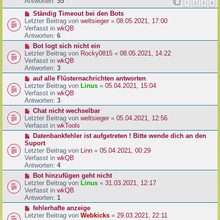
e
Antworten:
55
1
2
3
4
r
r
a
N
Ständig Timeout bei den Bots
B
g
e
Letzter Beitrag von
weltsieger
«
08.05.2021, 17:00
e
u
Verfasst in
wkQB
i
e
Antworten:
6
t
r
r
N
Bot logt sich nicht ein
B
a
e
Letzter Beitrag von
Rocky0815
«
08.05.2021, 14:22
e
g
u
Verfasst in
wkQB
i
e
Antworten:
3
t
r
N
auf alle Flüsternachrichten antworten
r
B
e
Letzter Beitrag von
Linus
«
05.04.2021, 15:04
a
e
u
Verfasst in
wkQB
g
i
e
Antworten:
3
t
r
N
Chat nicht wechselbar
r
B
e
Letzter Beitrag von
weltsieger
«
05.04.2021, 12:56
a
e
u
Verfasst in
wkTools
g
i
e
N
Datenbankfehler ist aufgetreten ! Bitte wende dich an den
t
r
e
Suport
r
B
u
Letzter Beitrag von
Linn
«
05.04.2021, 00:29
a
e
e
Verfasst in
wkQB
g
i
r
Antworten:
4
t
B
N
Bot hinzufügen geht nicht
r
e
e
Letzter Beitrag von
Linus
«
31.03.2021, 12:17
a
i
u
Verfasst in
wkQB
g
t
e
Antworten:
1
r
r
N
fehlerhafte anzeige
a
B
e
Letzter Beitrag von
Webkicks
«
29.03.2021, 22:11
g
e