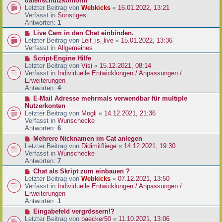
datenschutzkonform
a
B
u
Letzter Beitrag von
Webkicks
«
16.01.2022, 13:21
g
e
e
Verfasst in
Sonstiges
i
r
Antworten:
1
t
B
N
Live Cam in den Chat einbinden.
r
e
e
Letzter Beitrag von
Leif_is_live
«
15.01.2022, 13:36
a
i
u
Verfasst in
Allgemeines
g
t
e
N
Script-Engine Hilfe
r
r
e
Letzter Beitrag von
Visi
«
15.12.2021, 08:14
a
B
u
Verfasst in
Individuelle Entwicklungen / Anpassungen /
g
e
e
Erweiterungen
i
r
Antworten:
4
t
B
N
E-Mail Adresse mehrmals verwendbar für multiple
r
e
e
Nutzerkonten
a
i
u
Letzter Beitrag von
Mogli
«
14.12.2021, 21:36
g
t
e
Verfasst in
Wunschecke
r
r
Antworten:
6
a
B
N
Mehrere Nicknamen im Cat anlegen
g
e
e
Letzter Beitrag von
Didimitfliege
«
14.12.2021, 19:30
i
u
Verfasst in
Wunschecke
t
e
Antworten:
7
r
r
N
Chat als Skript zum einbauen ?
a
B
e
Letzter Beitrag von
Webkicks
«
07.12.2021, 13:50
g
e
u
Verfasst in
Individuelle Entwicklungen / Anpassungen /
i
e
Erweiterungen
t
r
Antworten:
1
r
B
N
Eingabefeld vergrössern!?
a
e
e
Letzter Beitrag von
baecker50
«
11.10.2021, 13:06
g