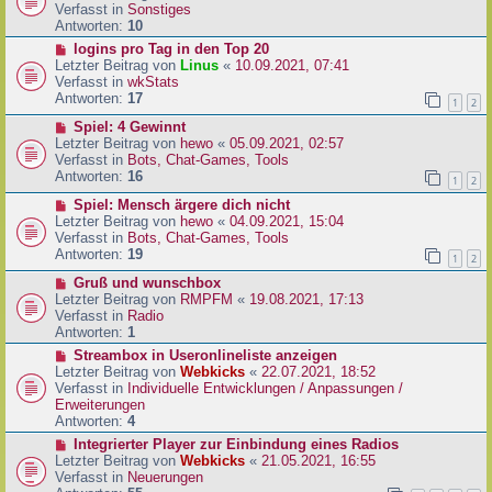
i
u
Verfasst in
Sonstiges
t
e
Antworten:
10
r
r
N
logins pro Tag in den Top 20
a
B
e
Letzter Beitrag von
Linus
«
10.09.2021, 07:41
g
e
u
Verfasst in
wkStats
i
e
Antworten:
17
1
2
t
r
r
N
Spiel: 4 Gewinnt
B
a
e
Letzter Beitrag von
hewo
«
05.09.2021, 02:57
e
g
u
Verfasst in
Bots, Chat-Games, Tools
i
e
Antworten:
16
t
1
2
r
r
N
Spiel: Mensch ärgere dich nicht
B
a
e
Letzter Beitrag von
hewo
«
04.09.2021, 15:04
e
g
u
Verfasst in
Bots, Chat-Games, Tools
i
e
Antworten:
19
t
1
2
r
r
N
Gruß und wunschbox
B
a
e
Letzter Beitrag von
RMPFM
«
19.08.2021, 17:13
e
g
u
Verfasst in
Radio
i
e
Antworten:
1
t
r
r
N
Streambox in Useronlineliste anzeigen
B
a
e
Letzter Beitrag von
Webkicks
«
22.07.2021, 18:52
e
g
u
Verfasst in
Individuelle Entwicklungen / Anpassungen /
i
e
Erweiterungen
t
r
Antworten:
4
r
B
N
Integrierter Player zur Einbindung eines Radios
a
e
e
Letzter Beitrag von
Webkicks
«
21.05.2021, 16:55
g
i
u
Verfasst in
Neuerungen
t