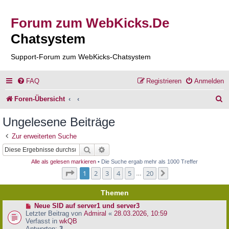
Forum zum WebKicks.De
Chatsystem
Support-Forum zum WebKicks-Chatsystem
FAQ
Registrieren
Anmelden
S
Foren-Übersicht
u
Ungelesene Beiträge
c
Zur erweiterten Suche
h
Suche
Erweiterte Suche
e
Alle als gelesen markieren
• Die Suche ergab mehr als 1000 Treffer
Seite
1
von
20
1
2
3
4
5
20
Nächste
…
Themen
N
Neue SID auf server1 und server3
e
Letzter Beitrag von
Admiral
«
28.03.2026, 10:59
u
Verfasst in
wkQB
e
Antworten:
3