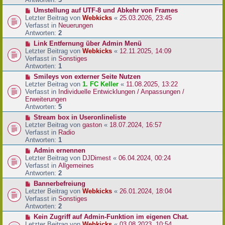
r
N
Umstellung auf UTF-8 und Abkehr von Frames
B
e
Letzter Beitrag von
Webkicks
«
25.03.2026, 23:45
e
u
Verfasst in
Neuerungen
i
e
Antworten:
2
t
r
N
Link Entfernung über Admin Menü
r
B
e
Letzter Beitrag von
Webkicks
«
12.11.2025, 14:09
a
e
u
Verfasst in
Sonstiges
g
i
e
Antworten:
1
t
r
N
Smileys von externer Seite Nutzen
r
B
e
Letzter Beitrag von
1. FC Keller
«
11.08.2025, 13:22
a
e
u
Verfasst in
Individuelle Entwicklungen / Anpassungen /
g
i
e
Erweiterungen
t
r
Antworten:
5
r
B
N
Stream box in Useronlineliste
a
e
e
Letzter Beitrag von
gaston
«
18.07.2024, 16:57
g
i
u
Verfasst in
Radio
t
e
Antworten:
1
r
r
N
Admin ernennen
a
B
e
Letzter Beitrag von
DJDimest
«
06.04.2024, 00:24
g
e
u
Verfasst in
Allgemeines
i
e
Antworten:
2
t
r
N
Bannerbefreiung
r
B
e
Letzter Beitrag von
Webkicks
«
26.01.2024, 18:04
a
e
u
Verfasst in
Sonstiges
g
i
e
Antworten:
2
t
r
N
Kein Zugriff auf Admin-Funktion im eigenen Chat.
r
B
e
Letzter Beitrag von
Webkicks
«
03.08.2023, 10:54