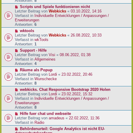
e
Antworten:
8
t
r
r
N
Scripts und Spiele funktionieren nicht
B
a
e
Letzter Beitrag von
Webkicks
«
03.10.2022, 14:16
e
g
u
Verfasst in
Individuelle Entwicklungen / Anpassungen /
i
e
Erweiterungen
t
r
Antworten:
6
r
B
N
wktools
a
e
e
Letzter Beitrag von
Webkicks
«
26.08.2022, 10:33
g
i
u
Verfasst in
wkTools
t
e
Antworten:
1
r
r
N
Support - Hilfe
a
B
e
Letzter Beitrag von
Visi
«
08.06.2022, 01:38
g
e
u
Verfasst in
Allgemeines
i
e
Antworten:
4
t
r
N
Räume als Popup
r
B
e
Letzter Beitrag von
Lordi
«
23.02.2022, 20:46
a
e
u
Verfasst in
Wunschecke
g
i
e
Antworten:
8
t
r
N
webkicks. Chat Responsive Bootstrap 2020 Holen
r
B
e
Letzter Beitrag von
Lordi
«
23.02.2022, 15:32
a
e
u
Verfasst in
Individuelle Entwicklungen / Anpassungen /
g
i
e
Erweiterungen
t
r
Antworten:
8
r
B
N
Hilfe fuer chat und webseite
a
e
e
Letzter Beitrag von
amadeus
«
22.02.2022, 11:36
g
i
u
Verfasst in
Radio
t
e
N
Behördenurteil: Google Analytics ist nicht EU-
r
r
e