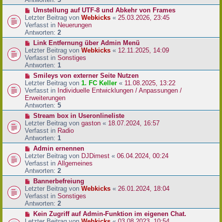
r
N
Umstellung auf UTF-8 und Abkehr von Frames
B
e
Letzter Beitrag von
Webkicks
«
25.03.2026, 23:45
e
u
Verfasst in
Neuerungen
i
e
Antworten:
2
t
r
N
Link Entfernung über Admin Menü
r
B
e
Letzter Beitrag von
Webkicks
«
12.11.2025, 14:09
a
e
u
Verfasst in
Sonstiges
g
i
e
Antworten:
1
t
r
N
Smileys von externer Seite Nutzen
r
B
e
Letzter Beitrag von
1. FC Keller
«
11.08.2025, 13:22
a
e
u
Verfasst in
Individuelle Entwicklungen / Anpassungen /
g
i
e
Erweiterungen
t
r
Antworten:
5
r
B
N
Stream box in Useronlineliste
a
e
e
Letzter Beitrag von
gaston
«
18.07.2024, 16:57
g
i
u
Verfasst in
Radio
t
e
Antworten:
1
r
r
N
Admin ernennen
a
B
e
Letzter Beitrag von
DJDimest
«
06.04.2024, 00:24
g
e
u
Verfasst in
Allgemeines
i
e
Antworten:
2
t
r
N
Bannerbefreiung
r
B
e
Letzter Beitrag von
Webkicks
«
26.01.2024, 18:04
a
e
u
Verfasst in
Sonstiges
g
i
e
Antworten:
2
t
r
N
Kein Zugriff auf Admin-Funktion im eigenen Chat.
r
B
e
Letzter Beitrag von
Webkicks
«
03.08.2023, 10:54