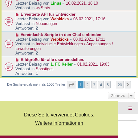
B
e
Letzter Beitrag von
Linus
«
16.02.2021, 18:10
a
e
u
Verfasst in
wkStats
g
i
e
N
Erweiterte API für Entwickler
t
r
e
Letzter Beitrag von
Webkicks
«
08.02.2021, 17:16
r
B
u
Verfasst in
Neuerungen
a
e
e
Antworten:
2
g
i
r
N
Vereinfacht: Scripte in den Chat einbinden
t
B
e
Letzter Beitrag von
Webkicks
«
08.02.2021, 17:11
r
e
u
Verfasst in
Individuelle Entwicklungen / Anpassungen /
a
i
e
Erweiterungen
g
t
r
Antworten:
2
r
B
N
Bildgröße für alle user einstellen.
a
e
e
Letzter Beitrag von
1. FC Keller
«
01.02.2021, 19:03
g
i
u
Verfasst in
Sonstiges
t
e
Antworten:
1
r
r
a
B
Seite
1
von
20
1
2
3
4
5
20
Nä
Die Suche ergab mehr als 1000 Treffer
g
…
e
i
Gehe zu
t
r
a
Foren-Übersicht
g
Diese Seite verwendet Cookies.
Weitere Informationen
Copyright Webkicks.de |
Impressum
|
AGB
|
Datenschutz
Powered by
phpBB
® Forum Software © phpBB Limited
Deutsche Übersetzung durch
phpBB.de