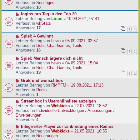
i
u
Verfasst in
Sonstiges
t
e
Antworten:
10
r
r
N
logins pro Tag in den Top 20
a
B
e
Letzter Beitrag von
Linus
«
10.09.2021, 07:41
g
e
u
Verfasst in
wkStats
i
e
Antworten:
17
1
2
t
r
r
N
Spiel: 4 Gewinnt
B
a
e
Letzter Beitrag von
hewo
«
05.09.2021, 02:57
e
g
u
Verfasst in
Bots, Chat-Games, Tools
i
e
Antworten:
16
t
1
2
r
r
N
Spiel: Mensch ärgere dich nicht
B
a
e
Letzter Beitrag von
hewo
«
04.09.2021, 15:04
e
g
u
Verfasst in
Bots, Chat-Games, Tools
i
e
Antworten:
19
t
1
2
r
r
N
Gruß und wunschbox
B
a
e
Letzter Beitrag von
RMPFM
«
19.08.2021, 17:13
e
g
u
Verfasst in
Radio
i
e
Antworten:
1
t
r
r
N
Streambox in Useronlineliste anzeigen
B
a
e
Letzter Beitrag von
Webkicks
«
22.07.2021, 18:52
e
g
u
Verfasst in
Individuelle Entwicklungen / Anpassungen /
i
e
Erweiterungen
t
r
Antworten:
4
r
B
N
Integrierter Player zur Einbindung eines Radios
a
e
e
Letzter Beitrag von
Webkicks
«
21.05.2021, 16:55
g
i
u
Verfasst in
Neuerungen
t