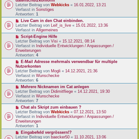
datenschutzkonform
a
B
u
Letzter Beitrag von
Webkicks
«
16.01.2022, 13:21
g
e
e
Verfasst in
Sonstiges
i
r
Antworten:
1
t
B
N
Live Cam in den Chat einbinden.
r
e
e
Letzter Beitrag von
Leif_is_live
«
15.01.2022, 13:36
a
i
u
Verfasst in
Allgemeines
g
t
e
N
Script-Engine Hilfe
r
r
e
Letzter Beitrag von
Visi
«
15.12.2021, 08:14
a
B
u
Verfasst in
Individuelle Entwicklungen / Anpassungen /
g
e
e
Erweiterungen
i
r
Antworten:
4
t
B
N
E-Mail Adresse mehrmals verwendbar für multiple
r
e
e
Nutzerkonten
a
i
u
Letzter Beitrag von
Mogli
«
14.12.2021, 21:36
g
t
e
Verfasst in
Wunschecke
r
r
Antworten:
6
a
B
N
Mehrere Nicknamen im Cat anlegen
g
e
e
Letzter Beitrag von
Didimitfliege
«
14.12.2021, 19:30
i
u
Verfasst in
Wunschecke
t
e
Antworten:
7
r
r
N
Chat als Skript zum einbauen ?
a
B
e
Letzter Beitrag von
Webkicks
«
07.12.2021, 13:50
g
e
u
Verfasst in
Individuelle Entwicklungen / Anpassungen /
i
e
Erweiterungen
t
r
Antworten:
1
r
B
N
Eingabefeld vergrössern!?
a
e
e
Letzter Beitrag von
baecker50
«
11.10.2021, 13:06
g