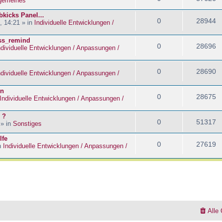
lgemeines
kicks Panel...
0
28944
, 14:21 » in
Individuelle Entwicklungen /
ass_remind
0
28696
ndividuelle Entwicklungen / Anpassungen /
0
28690
ndividuelle Entwicklungen / Anpassungen /
en
0
28675
Individuelle Entwicklungen / Anpassungen /
 ?
0
51317
 » in
Sonstiges
lfe
0
27619
n
Individuelle Entwicklungen / Anpassungen /
Alle