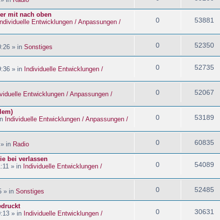
ider mit nach oben
0
53881
Individuelle Entwicklungen / Anpassungen /
0
52350
:26 » in
Sonstiges
0
52735
:36 » in
Individuelle Entwicklungen /
0
52067
ividuelle Entwicklungen / Anpassungen /
blem)
0
53189
in
Individuelle Entwicklungen / Anpassungen /
0
60835
 » in
Radio
ie bei verlassen
0
54089
:11 » in
Individuelle Entwicklungen /
0
52485
5 » in
Sonstiges
edruckt
0
30631
:13 » in
Individuelle Entwicklungen /