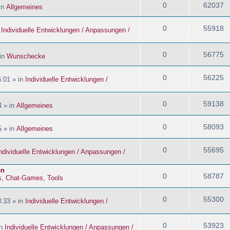
0
62037
in
Allgemeines
0
55918
n
Individuelle Entwicklungen / Anpassungen /
0
56775
 in
Wunschecke
0
56225
:01 » in
Individuelle Entwicklungen /
0
59138
4 » in
Allgemeines
0
58093
5 » in
Allgemeines
0
55695
ndividuelle Entwicklungen / Anpassungen /
en
0
58787
s, Chat-Games, Tools
0
55300
:33 » in
Individuelle Entwicklungen /
0
53923
in
Individuelle Entwicklungen / Anpassungen /