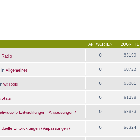
 Suche
ANTWORTEN
ZUGRIFFE
0
83199
n
Radio
0
60723
 in
Allgemeines
0
65881
in
wkTools
0
61238
kStats
0
52873
ndividuelle Entwicklungen / Anpassungen /
0
56324
viduelle Entwicklungen / Anpassungen /