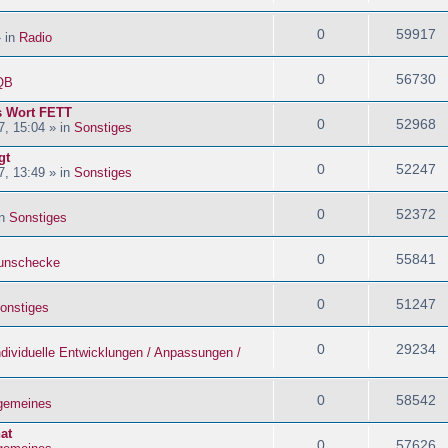
0
59917
» in
Radio
0
56730
QB
s Wort FETT
0
52968
, 15:04 » in
Sonstiges
gt
0
52247
, 13:49 » in
Sonstiges
0
52372
in
Sonstiges
0
55841
nschecke
0
51247
onstiges
0
29234
ndividuelle Entwicklungen / Anpassungen /
0
58542
lgemeines
at
0
57626